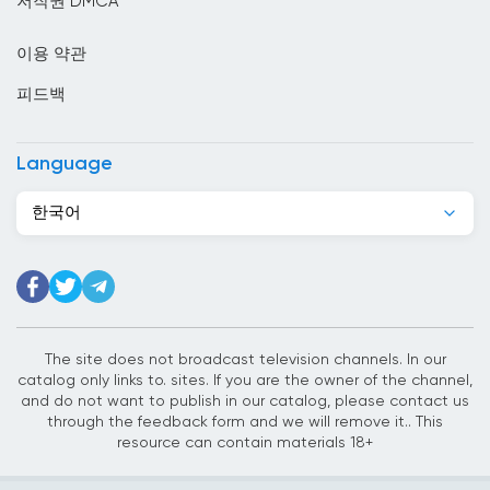
저작권 DMCA
모잠비크
이용 약관
몬테네그로
피드백
몰디브
몰르 더바
Language
몰타
한국어
미국
미얀마
바레인
바베이도스
The site does not broadcast television channels. In our
catalog only links to. sites. If you are the owner of the channel,
바티칸 시국
and do not want to publish in our catalog, please contact us
through the feedback form and we will remove it.. This
방글라데시
resource can contain materials 18+
베냉