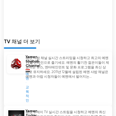
용할 수 있게 되었을 뿐만 아니라 해외에 거주하는
예멘인들이 고국과 연락을 유지할 수 있게 되었습니
다. 이제 예멘인들은 몇 번의 클릭만으로 물리적 위
치에 관계없이 알 마시라 TV를 시청하고 자국의 최
신 소식을 계속 접할 수 있습니다.
하지만 알 마시라 TV의 여정에 어려움이 없었던 것
TV 채널 더 보기
은 아닙니다. 이 채널은 나일샛 위성에서 첫 방송을
시작한 직후 사우디 아라비아의 압력에 직면하여 해
Yemen
예멘 샤밥 채널 실시간 스트리밍을 시청하고 최고의 예멘
당 위성에서 방송이 중단되었습니다. 이에 굴하지 않
Shabab
TV를 온라인으로 즐기세요. 예멘의 활기찬 젊은이들이 제
고 알 마시라 TV는 신속하게 러시아 위성인 Express
Channel
공하는 뉴스, 엔터테인먼트 및 문화 프로그램을 최신 상
44로 주파수를 변경하여 메시지를 대중에게 계속 전
태로 유지하세요. 2011년 12월에 설립된 예멘 샤밥 채널은
예
달할 수 있도록 했습니다.
예멘과 아랍 시청자들이 예멘에서 벌어지는...
멘
교
알 마시라 TV는 예멘 분쟁에 대한 정확한 묘사를 제
육
공하지 못하는 주류 언론 매체의 지배적인 서술에 대
적
항하는 데 중요한 역할을 해왔습니다. 이 채널은 평
인
화와 정의, 예멘 국민의 권리를 강력하게 옹호해 왔
Yemen
습니다. 외부 세력의 행동을 비판하거나 수년 동안
예멘 투데이 TV 실시간 스트림을 시청하고 예멘의 최신
Today