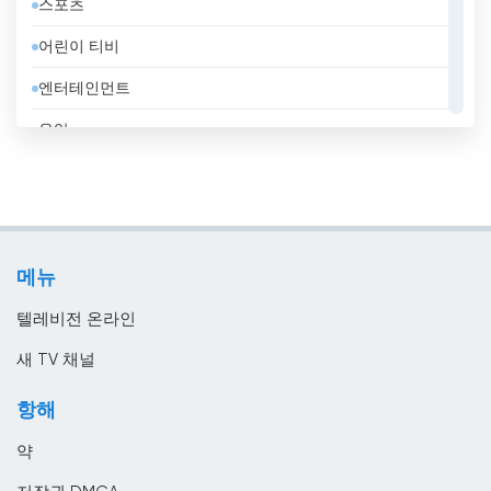
스포츠
러시아
어린이 티비
레바논
엔터테인먼트
루마니아
음악
룩셈부르크
일반
리비아
정부
리투아니아
지역 텔레비전
마케도니아 공화국
메뉴
홈쇼핑
말레이시아
텔레비전 온라인
멕시코
새 TV 채널
모로코
항해
모리셔스
약
모리타니