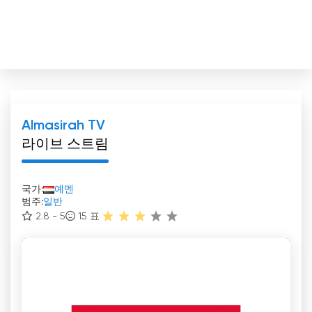
Almasirah TV
라이브 스트림
국가:
예멘
범주:
일반
2.8 - 5
15
표