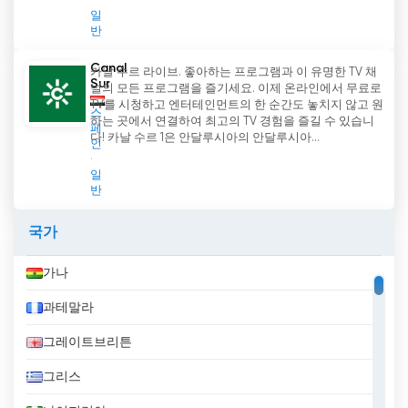
일
을 조명하고 평화와 정의를 옹호하는 사명에 전념하
반
고 있습니다.
Canal
카날 수르 라이브. 좋아하는 프로그램과 이 유명한 TV 채
Almasirah TV 실시간 무료보기
Sur
널의 모든 프로그램을 즐기세요. 이제 온라인에서 무료로
TV를 시청하고 엔터테인먼트의 한 순간도 놓치지 않고 원
스
하는 곳에서 연결하여 최고의 TV 경험을 즐길 수 있습니
페
다! 카날 수르 1은 안달루시아의 안달루시아...
인
일
반
국가
가나
과테말라
그레이트브리튼
그리스