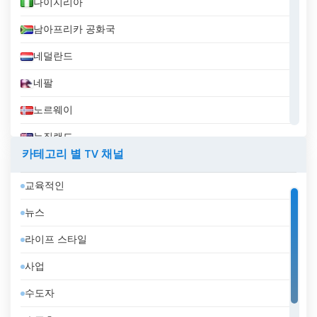
나이지리아
남아프리카 공화국
네덜란드
네팔
노르웨이
뉴질랜드
카테고리 별 TV 채널
니카라과
교육적인
대한민국
뉴스
덴마크
라이프 스타일
도미니카 공화국
사업
독일
수도자
라트비아