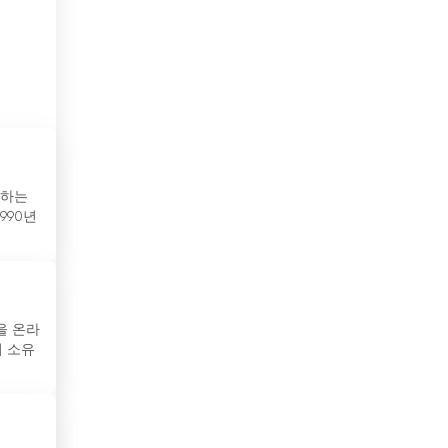
보스니아 헤르체고비나
볼리비아
부탄
불가리아
브라질
청하는
990년
브루나이
사우디아라비아
산마리노
을 온라
이 소유
세네갈
세르비아
수단