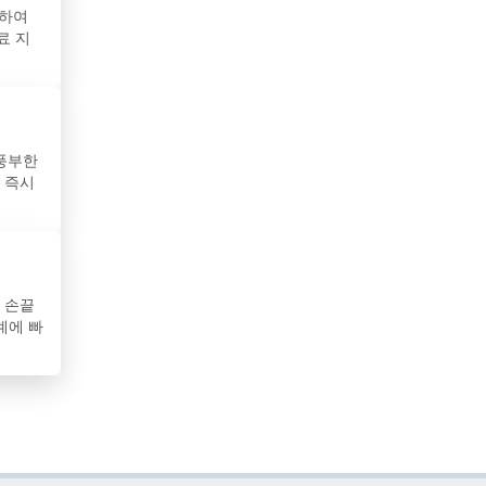
청하여
수리남
료 지
스리랑카
스웨덴
 풍부한
스위스
 즉시
스페인
슬로바키아
 손끝
슬로베니아
계에 빠
시리아
아랍에미리트
아루바