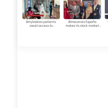
Octubre
Amyloidosis patients
Almacenes España
await access to
makes its stock market
treatment still outside
debut official
the public healthcare
network