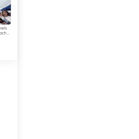
미얀마
바레인
바베이도스
hels
cocha;
ce
바티칸 시국
pal
.
방글라데시
베냉
베네수엘라
베트남
벨기에
벨라루스
벨리즈