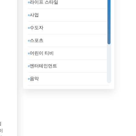
라이프 스타일
도미니카 공화국
사업
독일
수도자
라트비아
스포츠
러시아
어린이 티비
레바논
엔터테인먼트
루마니아
음악
룩셈부르크
일반
리비아
정부
리투아니아
지역 텔레비전
마케도니아 공화국
램
홈쇼핑
이
말레이시아