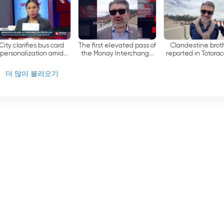
th...
City clarifies bus card
The first elevated pass of
Clandestine brot
personalization amid
the Monay Interchange
reported in Totora
concerns
will be ready between
Governor's offi
late August and early
requests munici
더 많이 불러오기
Sept...
ordinance to i..