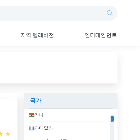
지역 텔레비전
엔터테인먼트
국가
가나
과테말라