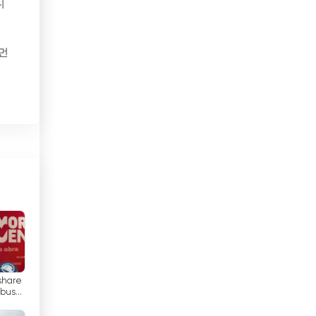
니
멕시코
인먼
모로코
모리셔스
된
모리타니
수
모잠비크
에서
몬테네그로
동안
몰디브
몰르 더바
온
결된
몰타
하
 share
미국
 bus