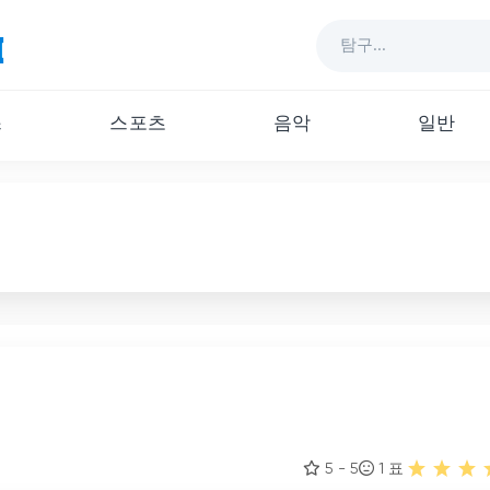
스
스포츠
음악
일반
5 - 5
1
표