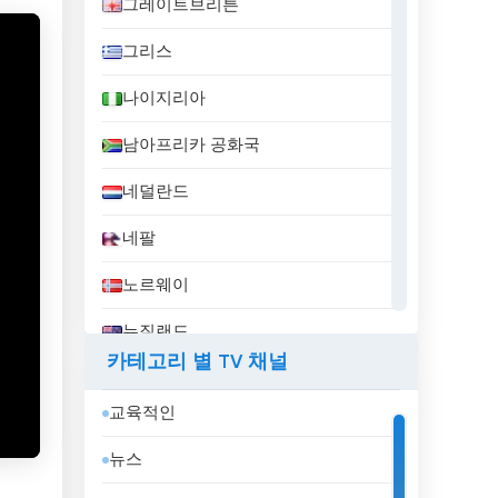
그레이트브리튼
그리스
나이지리아
남아프리카 공화국
네덜란드
네팔
노르웨이
뉴질랜드
카테고리 별 TV 채널
니카라과
교육적인
대한민국
뉴스
덴마크