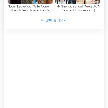
합니다.
“Don’t Leave Your Wife Alone in
PM Shehbaz Sharif Meets JICA
the Kitchen | Ahsan Khan’s
President in Islamabad |
나와이-와크트 그룹에 WAQT NEWS가 추가된 것은
Advice for Every Husband
Pakistan-Japan Ties
Strengthen | Nawa-i-Waqt
단순한 변화만이 아닙니다;
더 많이 불러오기
이는 자유 언론과 정보에 입각한 민주주의 원칙에 대
한 더 강력한 의지를 의미합니다. 나와이-와크트와
협력함으로써 WAQT는 더 큰 플랫폼과 리소스에 액
세스하여 시청자에게 고품질의 뉴스와 콘텐츠를 제
공하는 능력을 더욱 강화할 수 있게 되었습니다.
결론적으로, WAQT NEWS는 파키스탄의 미디어 환
경에 큰 도움이 될 것입니다. 편집 독립성, 광범위한
특파원 네트워크, 파키스탄 문화 발전에 대한 헌신으
로 이 채널은 파키스탄의 미디어 산업에 중요하고 효
과적인 기여를 할 준비가 되어 있습니다. WAQT는
라이브 스트림과 온라인 TV 시청 기회를 제공함으로
써 광범위한 시청자가 콘텐츠에 액세스할 수 있도록
보장하여 신뢰할 수 있는 뉴스 및 정보 제공원으로서
의 입지를 더욱 강화합니다.