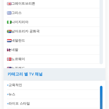
그레이트브리튼
그리스
나이지리아
남아프리카 공화국
네덜란드
네팔
노르웨이
뉴질랜드
카테고리 별 TV 채널
니카라과
교육적인
대한민국
뉴스
덴마크
라이프 스타일
도미니카 공화국