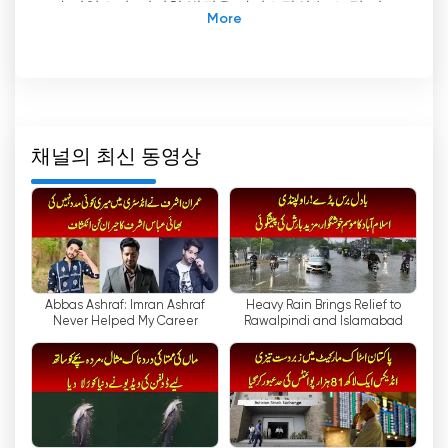
가 되었으며, 이러한 발전은 파키스탄의 뉴스 및 미
디어 역사에 중요한 이정표가 될 것입니다. WAQT는
TV 채널로서 파키스탄 전역에 걸친 광범위한 뉴스
특파원 네트워크의 지원을 받아 자유 언론과 독립 저
널리즘의 원칙을 지키기 위해 최선을 다하고 있습니
다.
채널의 최신 동영상
WAQT의 주요 장점 중 하나는 편집 독립성을 지키기
위해 노력한다는 점입니다. 즉, 외부의 영향이나 편
견 없이 채널을 운영하여 저널리스트가 정파적 이해
관계에 흔들리지 않고 뉴스와 기사를 보도할 수 있습
니다. 이러한 중립성에 대한 헌신 덕분에 시청자는
편향되지 않고 사실에 입각한 보도로 신뢰할 수 있는
Abbas Ashraf: Imran Ashraf
Heavy Rain Brings Relief to
정보 출처로 WAQT를 신뢰할 수 있습니다.
Never Helped My Career
Rawalpindi and Islamabad
또한 WAQT는 파키스탄에서 가장 큰 뉴스 특파원 네
트워크의 지원을 받고 있습니다. 이 광범위한 네트워
크를 통해 채널은 파키스탄 전역의 뉴스를 다룰 수
있으며, 시청자는 포괄적이고 다양한 보도를 접할 수
있습니다. 정치적 발전, 사회적 이슈, 문화 행사 등