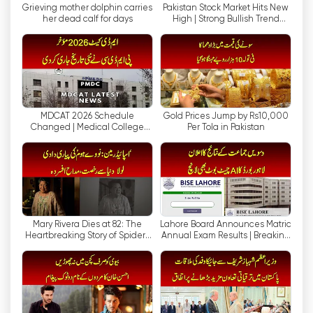
Grieving mother dolphin carries
Pakistan Stock Market Hits New
WAQT는 파키스탄의 시사에 대한 총체적인 시각을
her dead calf for days
High | Strong Bullish Trend
제공하기 위해 노력하고 있습니다.
Continues
온라인 플랫폼이 우리 생활의 필수적인 부분이 된 오
늘날의 디지털 시대에 WAQT는 시청자와의 연결 상
태를 유지하는 것이 중요하다는 것을 잘 알고 있습니
다. 이 채널은 시청자가 온라인으로 TV를 시청할 수
MDCAT 2026 Schedule
Gold Prices Jump by Rs10,000
있도록 방송의 실시간 스트리밍을 제공합니다. 이 기
Changed | Medical College
Per Tola in Pakistan
Entry Test Gets New Date
능은 접근성을 향상시킬 뿐만 아니라 디지털 장치에
서 콘텐츠를 소비하는 것을 선호하는 현대 시청자의
선호도를 충족시킵니다.
WAQT NEWS는 파키스탄의 문화를 발전시키는 데
있어 자신의 역할이 얼마나 중요한지 잘 알고 있습니
Mary Rivera Dies at 82: The
Lahore Board Announces Matric
Heartbreaking Story of Spider-
Annual Exam Results | Breaking
다. 이 채널의 저널리스트들은 파키스탄의 풍부한 유
Man's Beloved Lola
News | Nawa-i-Waqt
산과 전통에 대한 지식을 쌓고 대중을 교육하는 데
열정을 쏟고 있습니다. 문화 행사, 역사적 랜드마크,
예술적 업적을 강조함으로써 파키스탄의 문화적 다
양성에 대한 자부심과 감사를 고취하는 것을 목표로