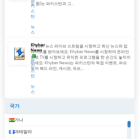
파
도 함)는 파키스탄과 그...
키
스
탄
뉴
스
Khyber
Khyber 뉴스 라이브 스트림을 시청하고 최신 뉴스와 업
News
데이트를 받아보세요. Khyber News를 시청하여 온라인
으로 TV를 시청하고 유익한 프로그램을 한 순간도 놓치지
파
마세요. Khyber News는 파키스탄의 독점 이벤트, 파슈
키
토어 헤드 라인, 게시판, 속보,...
스
탄
뉴
스
국가
가나
과테말라