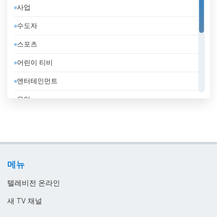
사업
독일
수도자
라트비아
스포츠
러시아
어린이 티비
레바논
엔터테인먼트
루마니아
음악
룩셈부르크
일반
리비아
정부
리투아니아
지역 텔레비전
마케도니아 공화국
메뉴
홈쇼핑
말레이시아
텔레비전 온라인
멕시코
새 TV 채널
모로코