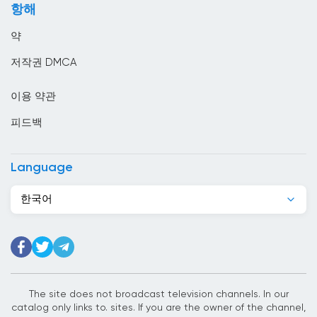
항해
모리셔스
약
모리타니
저작권 DMCA
모잠비크
이용 약관
몬테네그로
피드백
몰디브
몰르 더바
Language
몰타
한국어
미국
미얀마
바레인
바베이도스
The site does not broadcast television channels. In our
catalog only links to. sites. If you are the owner of the channel,