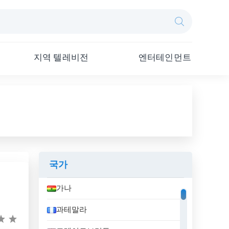
지역 텔레비전
엔터테인먼트
국가
가나
과테말라