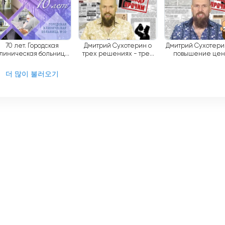
70 лет. Городская
Дмитрий Сухотерин о
Дмитрий Сухотери
линическая больница
трех решениях - трех
повышение цен
№ 30.
повышениях.
бензин и не толь
더 많이 불러오기