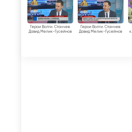
Volga TV 실시간 무료보기
Герои Волги. Станчев:
Герои Волги. Станчев:
Давид Мелик-Гусейнов
Давид Мелик-Гусейнов
к