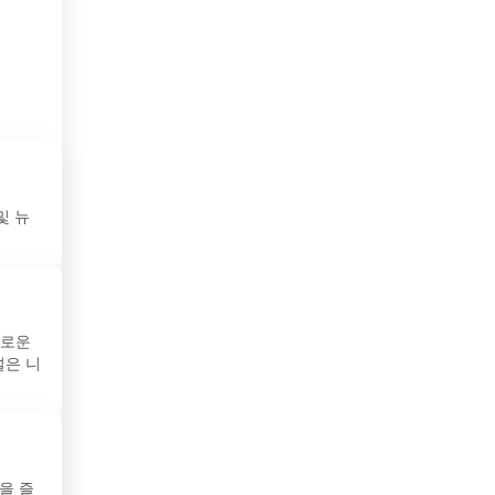
보스니아 헤르체고비나
볼리비아
부탄
불가리아
브라질
및 뉴
브루나이
사우디아라비아
미로운
산마리노
널은 니
세네갈
세르비아
수단
을 즐