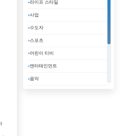
라이프 스타일
도미니카 공화국
사업
독일
수도자
라트비아
스포츠
러시아
어린이 티비
레바논
엔터테인먼트
루마니아
음악
룩셈부르크
일반
리비아
정부
리투아니아
지역 텔레비전
마케도니아 공화국
하
홈쇼핑
말레이시아