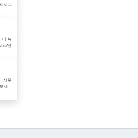
 프로그
수리남
스리랑카
스웨덴
니티 뉴
 로스앤
스위스
스페인
슬로바키아
신 사무
아보세
슬로베니아
시리아
아랍에미리트
아루바