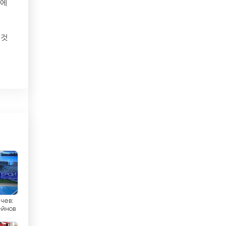
들에
멕시코
 것
모로코
모리셔스
모
모리타니
모잠비크
트
프
몬테네그로
몰디브
몰르 더바
몰타
구
하
чев:
미국
йнов