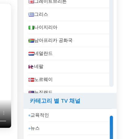
그레이트브리튼
그리스
나이지리아
남아프리카 공화국
네덜란드
네팔
노르웨이
뉴질랜드
카테고리 별 TV 채널
니카라과
교육적인
대한민국
뉴스
덴마크