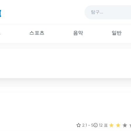
스
스포츠
음악
일반
2.1 - 5
12
표