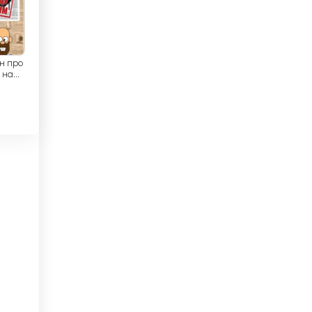
미얀마
바레인
바베이도스
н про
 на
ко.
바티칸 시국
방글라데시
베냉
베네수엘라
베트남
벨기에
벨라루스
벨리즈