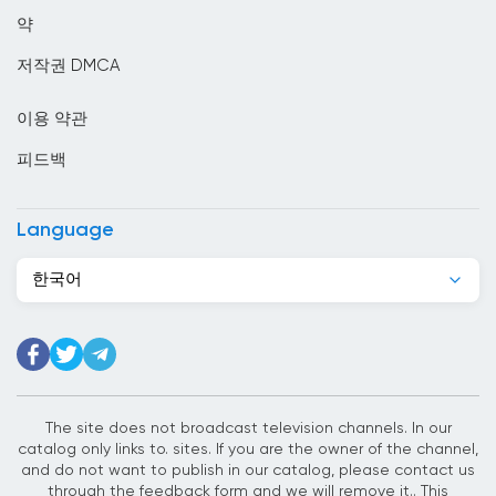
모리셔스
약
모리타니
저작권 DMCA
모잠비크
이용 약관
몬테네그로
피드백
몰디브
몰르 더바
Language
몰타
한국어
미국
미얀마
바레인
바베이도스
The site does not broadcast television channels. In our
catalog only links to. sites. If you are the owner of the channel,
바티칸 시국
and do not want to publish in our catalog, please contact us
through the feedback form and we will remove it.. This