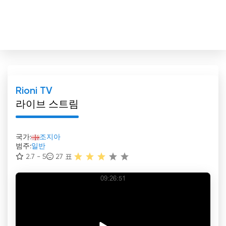
Rioni TV
라이브 스트림
국가:
조지아
범주:
일반
2.7 - 5
27
표