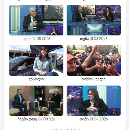
만한 성과 중 하나였습니다. 이 라이브 스트리밍 기
능을 통해 시청자는 집에서 편안하게 실시간 이벤트,
뉴스 속보, 라이브 엔터테인먼트를 경험할 수 있었습
니다. 이 혁신은 텔레비전 시청에 새로운 차원의 즉
각성과 참여도를 가져왔고, 전 세계 시청자들의 관심
을 사로잡았습니다.
თემა 12 05 2026
თემა 31 03 2026
진화하는 미디어 환경에 적응해야 할 필요성을 인식
한 Rioni TV-Radio Company는 디지털 시대를 받아
들여 온라인 TV 서비스를 제공하기 시작했습니다.
시청자들은 이제 온라인으로 TV를 시청할 수 있게
되어 지리적 위치에 관계없이 다양한 장치에서 좋아
ვისოლი
ოქროს ხელი
하는 프로그램을 유연하게 즐길 수 있게 되었습니다.
이러한 움직임은 채널의 도달 범위를 확장하고 더 많
은 시청자와 소통할 수 있게 해준 획기적인 전환점이
었습니다.
1995년 5월 18일, LLC TV-라디오 소사이어티
ჩვენი დღე 04.08.026
თემა 21 04 2026
"Rioni"가 공식적으로 등록되었으며, 바드리 카페티