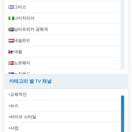
그리스
나이지리아
남아프리카 공화국
네덜란드
네팔
노르웨이
뉴질랜드
카테고리 별 TV 채널
니카라과
교육적인
대한민국
뉴스
덴마크
라이프 스타일
도미니카 공화국
사업
독일