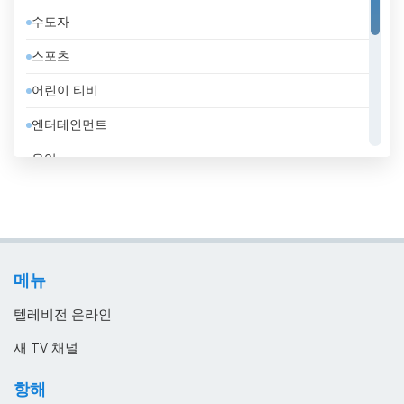
수도자
라트비아
스포츠
러시아
어린이 티비
레바논
엔터테인먼트
루마니아
음악
룩셈부르크
일반
리비아
정부
리투아니아
지역 텔레비전
마케도니아 공화국
메뉴
홈쇼핑
말레이시아
텔레비전 온라인
멕시코
새 TV 채널
모로코
항해