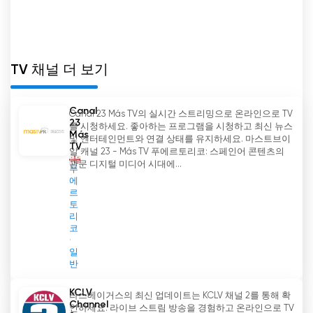
브를 주도했습니다. 디지털 시대를 수용하고 온라인
텔레비전 서비스를 제공함으로써 Rioni는 조지아에
서 선도적인 텔레비전 채널로서의 입지를 더욱 공고
히 했습니다. 양질의 프로그램과 지역 사회 참여에
TV 채널 더 보기
대한 헌신으로 Rioni TV-Radio Company는 미국 방
송의 미래를 계속 만들어가고 있습니다.
Canal
Canal 23 Más TV의 실시간 스트리밍으로 온라인으로 TV
23
를 시청하세요. 좋아하는 프로그램을 시청하고 최신 뉴스
Rioni TV 실시간 무료보기
Más
및 엔터테인먼트와 연결 상태를 유지하세요. 마스트브이
TV
알 캐널 23 - Más TV 푸에르토리코: 스페인어 콘텐츠의
관문 디지털 미디어 시대에...
푸
에
르
토
리
코
일
반
KCLV
라스베이거스의 최신 업데이트는 KCLV 채널 2를 통해 확
Channel
인하세요. 라이브 스트림 방송을 경험하고 온라인으로 TV