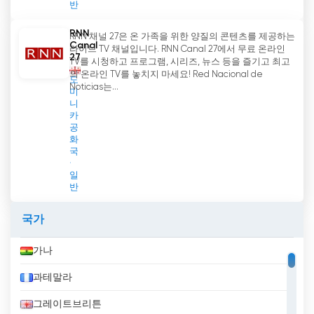
반
RNN
RNN 채널 27은 온 가족을 위한 양질의 콘텐츠를 제공하는
Canal
라이브 TV 채널입니다. RNN Canal 27에서 무료 온라인
27
TV를 시청하고 프로그램, 시리즈, 뉴스 등을 즐기고 최고
의 온라인 TV를 놓치지 마세요! Red Nacional de
도
Noticias는...
미
니
카
공
화
국
일
반
국가
가나
과테말라
그레이트브리튼