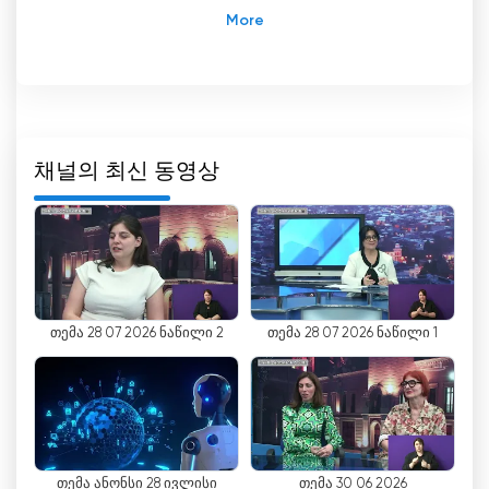
쿠타이시에서 운영 중인 리오니 TV-라디오 컴퍼니는
조지아에서 유명한 텔레비전 채널입니다. 1986년에
설립된 조지아 최초의 상업용 텔레비전의 법적 후계
자라는 특이한 이력을 가지고 있습니다. 선구적인 저
널리스트인 바드리 카페티바체(Badri Kapetivadze)
가 이끄는 리오니 TV-라디오 컴퍼니는 조지아의 방
채널의 최신 동영상
송 환경을 형성하는 데 중요한 역할을 해왔습니다.
카페티바체의 리더십 아래 리오니 TV-라디오 컴퍼니
는 쿠타이시와 그 밖의 지역에서 텔레비전 시청에 혁
명을 일으킨 몇 가지 이정표를 세웠습니다. 1989년 5
월 7일, 이 회사는 쿠타이시에 최초의 케이블 텔레비
თემა 28 07 2026 ნაწილი 2
თემა 28 07 2026 ნაწილი 1
전 네트워크를 개국하여 약 5000명의 가입자를 대
상으로 서비스를 제공했습니다. 이 개발은 더 다양한
채널과 향상된 수신 품질을 제공함으로써 사람들의
텔레비전 소비 방식에 큰 변화를 가져왔습니다.
1991년 6월 28일, 7미터 채널에서 성공적으로 생방송
을 진행한 것은 리오니 TV-라디오 컴퍼니의 주목할
თემა ანონსი 28 ივლისი
თემა 30 06 2026