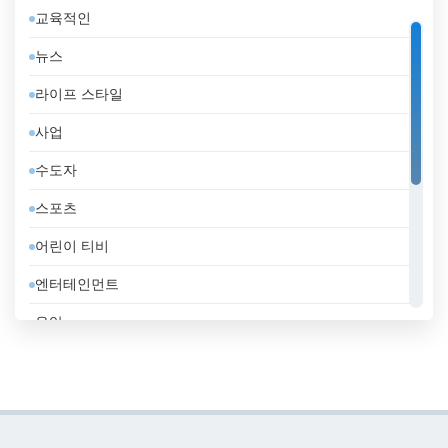
교육적인
대한민국
뉴스
덴마크
라이프 스타일
도미니카 공화국
사업
독일
수도자
라트비아
스포츠
러시아
어린이 티비
레바논
엔터테인먼트
루마니아
음악
룩셈부르크
일반
리비아
정부
리투아니아
지역 텔레비전
마케도니아 공화국