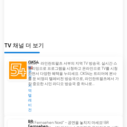
니다. 이 채널의 이러한 부분은 문화적 통합에 대한
이해를 높이고 글로벌 연대의식을 고취하는 데 도움
이 되었습니다.
간즈 후즈 TV는 라이브 스트리밍 서비스와 온라인
플랫폼을 제공함으로써 시청자가 온라인으로 TV를
시청하고 콘텐츠에 액세스할 수 있도록 지원합니다.
TV 채널 더 보기
이러한 디지털 접근 방식을 통해 시청자는 지리적 경
계와 시간대를 뛰어넘어 언제 어디서나 영적 여정을
OK54
OK54 - 라인란트팔츠 서부의 지역 TV 방송국. 실시간 스
시작할 수 있습니다.
트리밍으로 프로그램을 시청하고 온라인으로 TV를 시청
독
하면서 다양한 혜택을 누리세요. OK54는 트리어에 본사
일
TV의 영향력은 엔터테인먼트 분야에만 국한된 것이
를 둔 비영리 텔레비전 방송국으로, 라인란트팔츠에서 가
아니라 시청자의 삶을 개선하기 위해 노력합니다. 조
장 중요한 시민 라디오 방송국 중 하나로...
지
직과 함께 TV 존재감을 자주 활용
역
텔
레
Ganj e Hozour TV 실시간 무료보기
비
전
BR
"BR Fernsehen Nord" - 공연을 놓치지 마세요! BR
Fernsehen