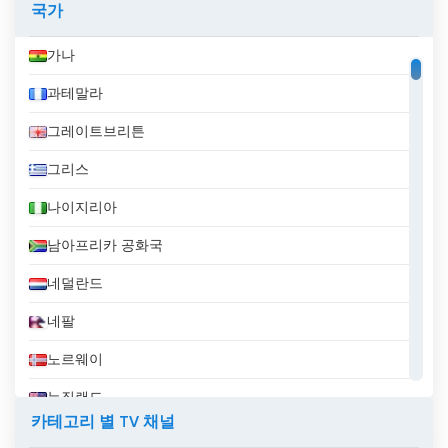
국가
가나
과테말라
그레이트브리튼
그리스
나이지리아
남아프리카 공화국
네덜란드
네팔
노르웨이
뉴질랜드
카테고리 별 TV 채널
니카라과