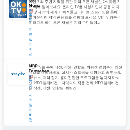
OK
마인츠와 주변 지역을 위한 지역 오픈 채널인 OK 마인츠
Mainz
에 대해 알아보세요. 온라인 TV를 시청하면서 공동 디자
인 및 제작의 세계에 빠져들고 라이브 스트리밍을 통해
독
흥미진진한 지역 콘텐츠를 경험해 보세요. OK:TV 방송국
일
이라고도 하는 오픈 채널은 지역 주민들이...
지
역
텔
레
비
전
MDR-
MDR TV를 통해 작센, 작센-안할트, 튀링겐 연방주의 최신
Fernsehen
뉴스를 경험하세요! 실시간 스트림을 시청하고 중부 독일
의 뉴스, 지역 잡지, 흥미진진한 프로그램을 놓치지 마세
독
요. MDR 텔레비전 - 지역과의 직통 전화! MDR 텔레비전
일
은 작센, 작센-안할트, 튀링겐...
지
역
텔
레
비
전