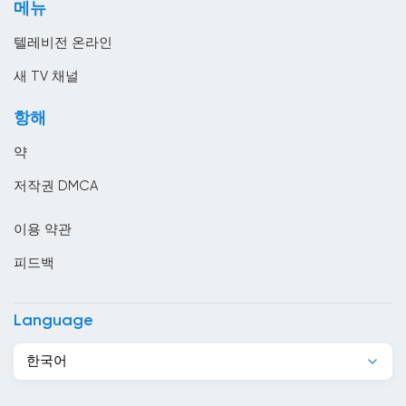
메뉴
홈쇼핑
말레이시아
텔레비전 온라인
멕시코
새 TV 채널
모로코
항해
모리셔스
약
모리타니
저작권 DMCA
모잠비크
이용 약관
몬테네그로
피드백
몰디브
몰르 더바
Language
몰타
한국어
미국