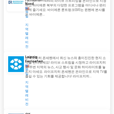
Fernsehen Nord의 라이브 스트리밍을 온라인으로 시청
Nord
하고 바이에른 북부의 다양한 프로그램을 어디서나 편리
하게 즐기세요. 바이에른 룬트펑크(BR)는 뮌헨에 본사를
독
둔 바이에른...
일
지
역
텔
레
비
전
Leipzig
라이프치히 픈세헨에서 최신 뉴스와 흥미진진한 현지 소
Fernsehen
식을 만나보세요! 라이브 스트림을 시청하고 라이프치히
와 주변 지역의 뉴스, 사교 행사 및 문화 하이라이트를 놓
독
치지 마세요. 라이프치히 픈세헨은 온라인으로 지역 TV를
일
즐길 수 있는 기회를 제공합니다! 라이프치히...
지
역
텔
레
비
전