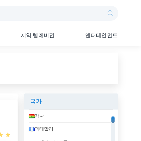
지역 텔레비전
엔터테인먼트
국가
가나
과테말라