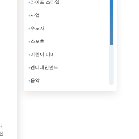
라이프 스타일
도미니카 공화국
사업
독일
수도자
라트비아
스포츠
러시아
어린이 티비
레바논
엔터테인먼트
루마니아
음악
룩셈부르크
일반
리비아
정부
리투아니아
지역 텔레비전
마케도니아 공화국
다
홈쇼핑
 전
말레이시아