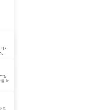
보스니아 헤르체고비나
볼리비아
부탄
불가리아
브라질
 어디서
..
브루나이
사우디아라비아
스트림
산마리노
보를 확
세네갈
세르비아
수단
상태로