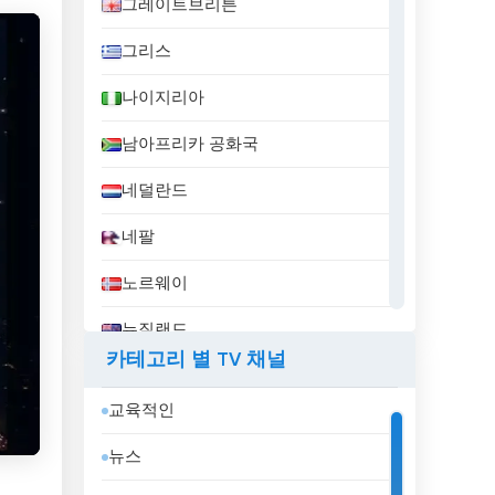
그레이트브리튼
그리스
나이지리아
남아프리카 공화국
네덜란드
네팔
노르웨이
뉴질랜드
카테고리 별 TV 채널
니카라과
교육적인
대한민국
뉴스
덴마크