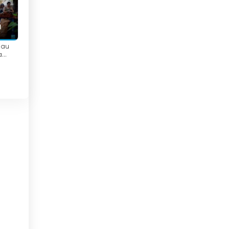
미얀마
바레인
바베이도스
 au
a
고
 crise
바티칸 시국
NCE 24
방글라데시
베냉
베네수엘라
베트남
벨기에
벨라루스
벨리즈