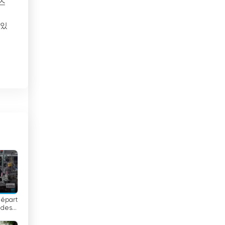
스
멕시코
 있
모로코
모리셔스
영
모리타니
있
모잠비크
바
몬테네그로
몰디브
 양
몰르 더바
몰타
 있
départ
미국
 des
공
FRANCE