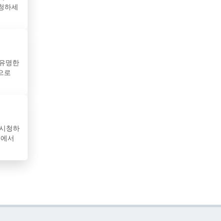
시청하세
수리남
스리랑카
스웨덴
 유명한
인으로
스위스
스페인
슬로바키아
 시청하
이에서
슬로베니아
시리아
아랍에미리트
아루바