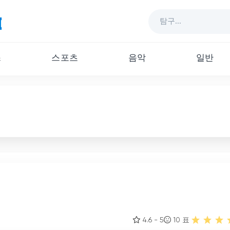
스
스포츠
음악
일반
4.6 - 5
10
표