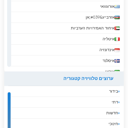
אורוגוואי
אזרבייג&#039;אן
איחוד האמירויות הערביות
איטליה
אינדונזיה
איסלנד
איראן
ערוצים טלוויזיה קטגוריה
אירלנד
בידור
אל סלבדור
דתי
אלבניה
חדשות
אלג&#039;יריה
חינוכי
אנגולה