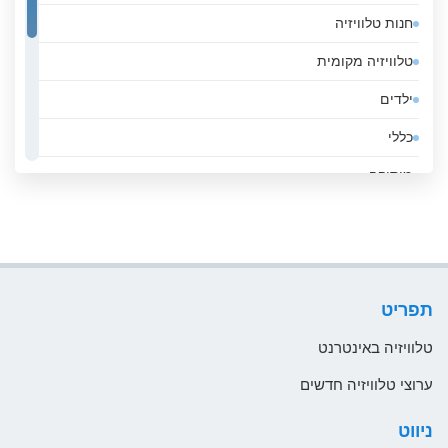
חנות טלוויזיה
אנדורה
טלוויזיה מקומית
אסטוניה
ילדים
אפגניסטן
כללי
אקוודור
מוסיקה
ארגנטינה
ממשלה
ארובה
סגנון חיים
ארמניה
ספורט
ארצות הברית
תפריט
עסקים
אתיופיה
טלוויזיה באינטרנט
בהוטן
ערוצי טלוויזיה חדשים
בולגריה
ניווט