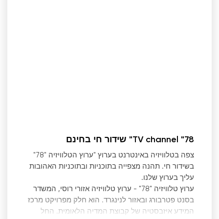
TV channel "78" שידור חי בחינם
צפה בטלוויזיה באינטרנט בערוץ "ערוץ הטלוויזיה "78"
בשידור חי. תהנה מצפייה בתוכניות ובתוכניות האהובות
עליך בערוץ שלנו.
ערוץ טלוויזיה "78" - ערוץ טלוויזיה אזורי רוסי, המשדר
בסנט פטרבורג ובאזור לנינגרד. הוא חלק מפרויקט מרכז
המידע איזבסטיה של קבוצת המדיה הלאומית. החל