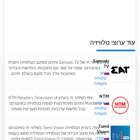
ערוץ הטלוויזיה "78" מציע מגוון תוכניות העונות על
תחומי העניין של קהל רחב. הוא מספק הזדמנות ללמוד
על החדשות האחרונות של האזור, כמו גם על אירועים
המתרחשים בארץ ובעולם. הערוץ מציע גם תוכניות
בידור, סרטים תיעודיים, סדרות ותוכניות ספורט.
עוד ערוצי טלוויזיה
הודות לערוץ הטלוויזיה "78" לתושבי סנט פטרבורג ואזור
לנינגרד יש הזדמנות להתעדכן בכל אירועי האזור
Samiaki
צפו בשידור חי של Samiaki TV ותיהנו ממיטב הטלוויזיה היוונית
והעולם. הם יכולים להרגיש קרובים יותר למה שקורה
TV
באינטרנט. שמור על קשר עם התוכניות, החדשות והבידור
וללמוד קודם כל על החדשות. הודות לאפשרות לצפות
יוון
האהובות עליך מכל מקום בעולם. תיהנו...
בטלוויזיה באינטרנט, הצופים יכולים ליהנות מהתוכניות
טלוויזיה
מקומית
האהובות עליהם בזמן שנוח להם.
NTM
צפו בשידור חי בערוץ NTM People's Television of
TV channel "78" צפה בסטרימינג בשידור
רוסיה
Mordovia ותיהנו מההזדמנות לצפות בטלוויזיה באינטרנט.
חי באינטרנט
טלוויזיה
קבל חדשות עדכניות, תוכניות מעניינות ומופעי...
מקומית
Tamil
צפה בערוץ הטלוויזיה Tamil Vision בשידור חי באינטרנט
Vision
ותחווה את מיטב הבידור של הטלוויזיה הטמילית ממש בקצות
קנדה
אצבעותיך. התחבר ל-Tamil Vision לחוויית צפייה...