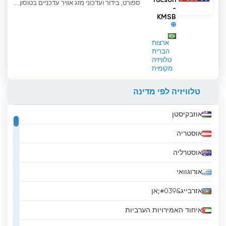
ספורט, בידור ועדכוני מזג אוויר עדכניים בטוסון....
-
KMSB
ארצות
הברית
טלוויזיה
מקומית
טלוויזיה לפי מדינה
אוזבקיסטן
אוסטריה
אוסטרליה
אורוגוואי
אזרבייג&#039;אן
איחוד האמירויות הערביות