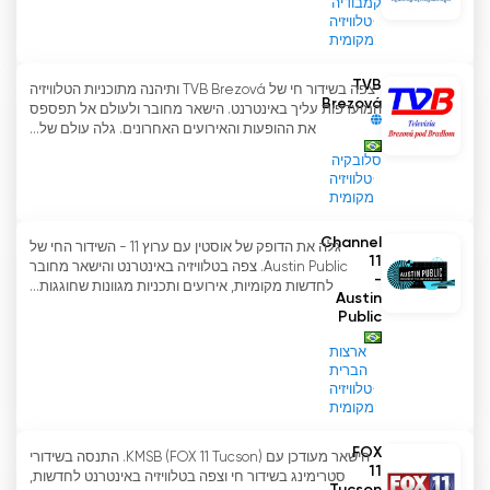
קמבודיה
טלוויזיה
מקומית
TVB
צפה בשידור חי של TVB Brezová ותיהנה מתוכניות הטלוויזיה
Brezová
המועדפות עליך באינטרנט. הישאר מחובר ולעולם אל תפספס
את ההופעות והאירועים האחרונים. גלה עולם של...
סלובקיה
טלוויזיה
מקומית
Channel
גלה את הדופק של אוסטין עם ערוץ 11 - השידור החי של
11
Austin Public. צפה בטלוויזיה באינטרנט והישאר מחובר
-
לחדשות מקומיות, אירועים ותכניות מגוונות שחוגגות...
Austin
Public
ארצות
הברית
טלוויזיה
מקומית
FOX
הישאר מעודכן עם KMSB (FOX 11 Tucson). התנסה בשידורי
11
סטרימינג בשידור חי וצפה בטלוויזיה באינטרנט לחדשות,
Tucson