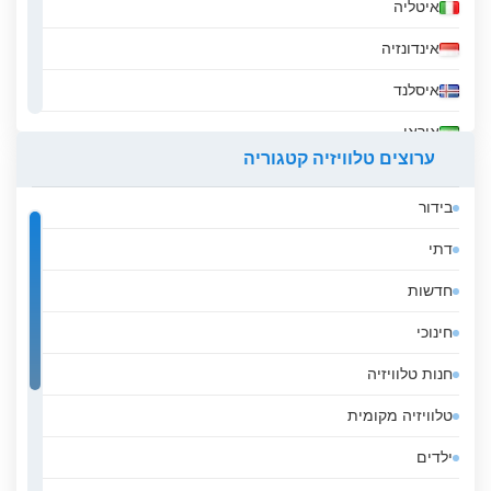
איטליה
אינדונזיה
איסלנד
איראן
ערוצים טלוויזיה קטגוריה
אירלנד
בידור
אל סלבדור
דתי
אלבניה
חדשות
אלג&#039;יריה
חינוכי
אנגולה
חנות טלוויזיה
אנדורה
טלוויזיה מקומית
אסטוניה
ילדים
אפגניסטן