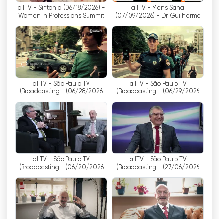
allTV - Sintonia (06/18/2026) -
allTV - Mens Sana
בטלוויזיה בשידור חי בחינם. עם מגוון רחב של תוכניות
Women in Professions Summit
(07/09/2026) - Dr. Guilherme
ותכנים איכותיים, allTV קיבלה מקום בלבם של הצופים.
Oliveira
אחד היתרונות הבולטים של allTV הוא הנגישות שלו.
בהיותו זמין באינטרנט, כל אחד עם גישה לאינטרנט יכול
ליהנות מהתוכניות המועדפות עליו בכל זמן ומקום. אתה
לא צריך להיות בבית מול מכשיר טלוויזיה, עכשיו אתה
allTV - São Paulo TV
allTV - São Paulo TV
יכול לקחת איתך את allTV בטלפון החכם, הטאבלט או
Broadcasting - (06/28/2026)
Broadcasting - (06/29/2026)
המחשב הנייד שלך.
בנוסף, allTV מציעה מגוון רחב של תוכן לכל הטעמים.
מתכניות בידור וחדשות ועד סרטים תיעודיים וסדרות, יש
משהו לכל סוג של צופה. זה גם בולט בהתמקדות שלו
באינטראקטיביות, המאפשרת לצופים להשתתף ולהגיב
allTV - São Paulo TV
allTV - São Paulo TV
בזמן אמת באמצעות רשתות חברתיות.
Broadcasting - (06/20/2026)
Broadcasting - (27/06/2026)
בקיצור, allTV הוא ערוץ הטלוויזיה החי שמאפשר לך
לצפות בטלוויזיה דרך האינטרנט בחינם. הודות לפורמט
ה"קרוסמדיה" החדשני שלה ולמגוון הרחב של תכנים,