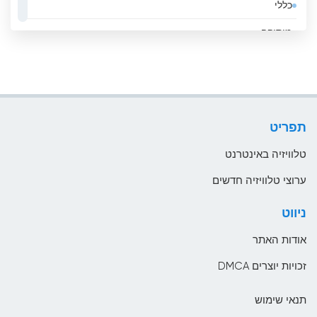
כללי
אקוודור
מוסיקה
ארגנטינה
ממשלה
ארובה
סגנון חיים
ארמניה
ספורט
ארצות הברית
תפריט
עסקים
אתיופיה
טלוויזיה באינטרנט
בהוטן
ערוצי טלוויזיה חדשים
בולגריה
ניווט
בוליביה
אודות האתר
בוסניה והרצגובינה
זכויות יוצרים DMCA
בחריין
תנאי שימוש
בלארוס