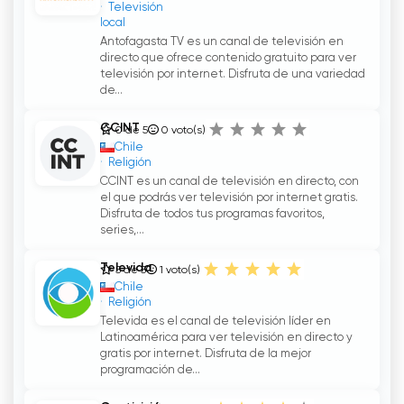
Televisión
local
Antofagasta TV es un canal de televisión en
directo que ofrece contenido gratuito para ver
televisión por internet. Disfruta de una variedad
de...
CCINT
0 de 5
0
voto(s)
Chile
Religión
CCINT es un canal de televisión en directo, con
el que podrás ver televisión por internet gratis.
Disfruta de todos tus programas favoritos,
series,...
Televida
5 de 5
1
voto(s)
Chile
Religión
Televida es el canal de televisión líder en
Latinoamérica para ver televisión en directo y
gratis por internet. Disfruta de la mejor
programación de...