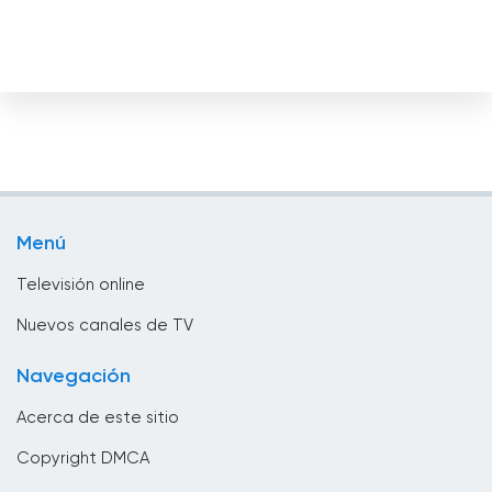
Chad
Chile
China
Chipre
Colombia
Congo
Menú
Corea
Televisión online
Costa Rica
Nuevos canales de TV
Croacia
Navegación
Cuba
Acerca de este sitio
Dinamarca
Copyright DMCA
Djibouti