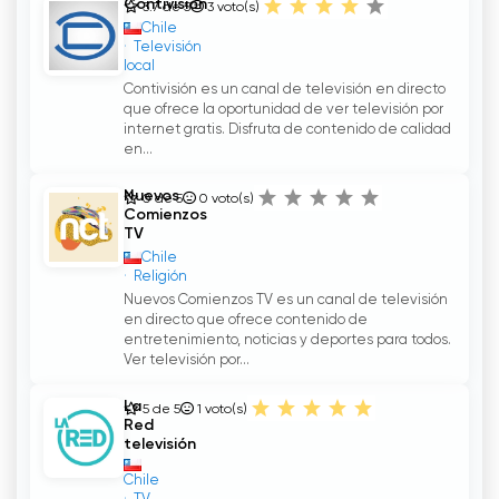
Contivisión
3.7 de 5
3
voto(s)
Chile
Televisión
local
Contivisión es un canal de televisión en directo
que ofrece la oportunidad de ver televisión por
internet gratis. Disfruta de contenido de calidad
en...
Nuevos
0 de 5
0
voto(s)
Comienzos
TV
Chile
Religión
Nuevos Comienzos TV es un canal de televisión
en directo que ofrece contenido de
entretenimiento, noticias y deportes para todos.
Ver televisión por...
La
5 de 5
1
voto(s)
Red
televisión
Chile