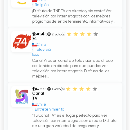
Chile
Religión
¡Disfruta de TNE TV en directo y sin coste! Ver
televisión por internet gratis con los mejores
programas de entretenimiento, informativos y...
Canal
4 de 5
2
voto(s)
74
Chile
Televisión
local
Canal 74 es un canal de televisión que ofrece
contenido en directo para que puedas ver
televisión por internet gratis. Disfruta de los
mejores...
Tu
4 de 5
1
voto(s)
Canal
TV
Chile
Entretenimiento
"Tu Canal TV" es el lugar perfecto para ver
televisión por internet gratis en directo. Disfruta
de una gran variedad de programas y...