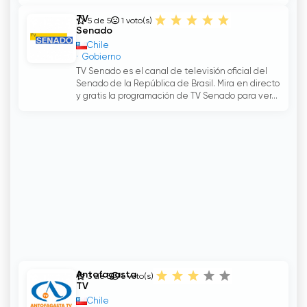
TV
5 de 5
1
voto(s)
Senado
Chile
Gobierno
TV Senado es el canal de televisión oficial del
Senado de la República de Brasil. Mira en directo
y gratis la programación de TV Senado para ver...
Antofagasta
3 de 5
6
voto(s)
TV
Chile