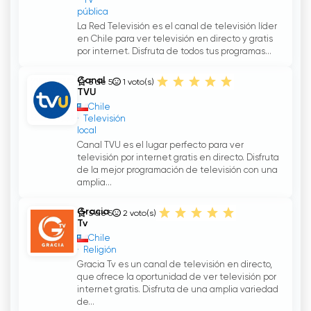
TV
pública
La Red Televisión es el canal de televisión líder
en Chile para ver televisión en directo y gratis
por internet. Disfruta de todos tus programas...
Canal
5 de 5
1
voto(s)
TVU
Chile
Televisión
local
Canal TVU es el lugar perfecto para ver
televisión por internet gratis en directo. Disfruta
de la mejor programación de televisión con una
amplia...
Gracia
5 de 5
2
voto(s)
Tv
Chile
Religión
Gracia Tv es un canal de televisión en directo,
que ofrece la oportunidad de ver televisión por
internet gratis. Disfruta de una amplia variedad
de...