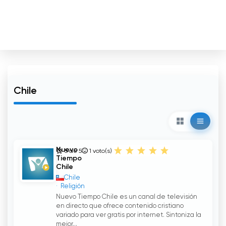
Chile
Nuevo
5 de 5
1
voto(s)
Tiempo
Chile
Chile
Religión
Nuevo Tiempo Chile es un canal de televisión
en directo que ofrece contenido cristiano
variado para ver gratis por internet. Sintoniza la
mejor...