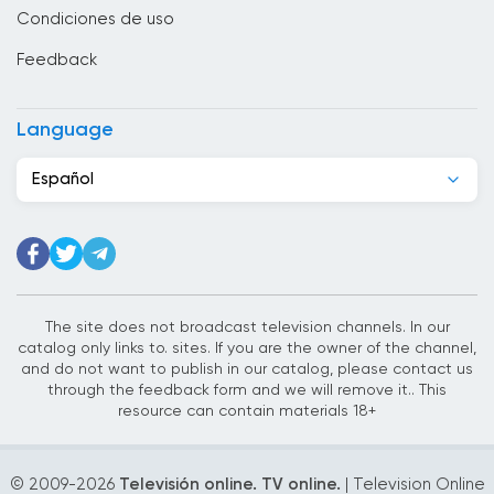
Condiciones de uso
EÁU
Feedback
Ecuador
Egipto
Language
El Salvador
Español
Eslovaquia
Eslovenia
España
The site does not broadcast television channels. In our
Estados Unidos
catalog only links to. sites. If you are the owner of the channel,
and do not want to publish in our catalog, please contact us
Estonia
through the feedback form and we will remove it.. This
resource can contain materials 18+
Etiopía
Filipinas
© 2009-
2026
Televisión online. TV online.
| Television Online