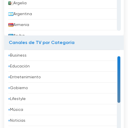
Argelia
Argentina
Armenia
Aruba
Canales de TV por Categoría
Australia
Business
Austria
Educación
Azerbaidzhán
Entretenimiento
Bahréin
Gobierno
Bangladesh
Lifestyle
Barbados
Música
Belarus
Noticias
Bélgica