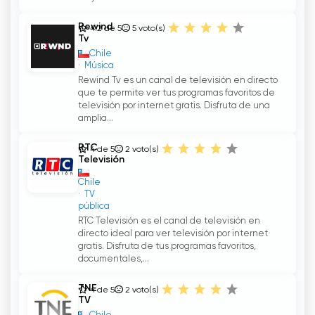
Rewind
4.2 de 5
5
voto(s)
Tv
Chile
Música
Rewind Tv es un canal de televisión en directo
que te permite ver tus programas favoritos de
televisión por internet gratis. Disfruta de una
amplia...
RTC
4 de 5
2
voto(s)
Televisión
Chile
TV
pública
RTC Televisión es el canal de televisión en
directo ideal para ver televisión por internet
gratis. Disfruta de tus programas favoritos,
documentales,...
TNE
4 de 5
2
voto(s)
TV