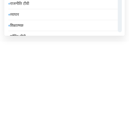
राजनीति टीवी
ईरान
व्यापार
उज़्बेकिस्तान
शिक्षात्मक
उरुग्वे
शॉपिंग टीवी
एंडोरा
संगीत
एलजीरिया
समाचार
एस्तोनिया
सामान्य टीवी
ऑस्ट्रिया
स्थानीय टीवी
ऑस्ट्रेलिया
ओमान
कजाखस्तान
कतर
कनाडा