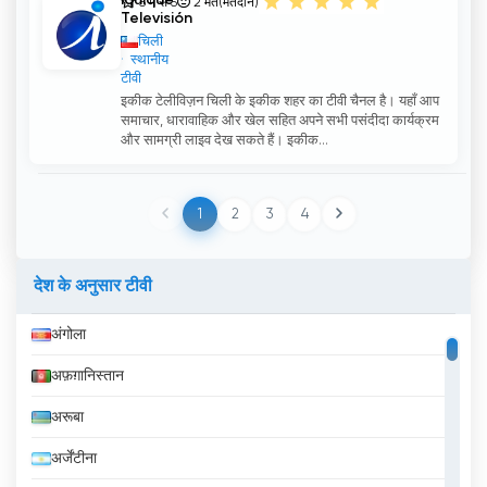
Iquique
5 में से 5
2
मत(मतदान)
Televisión
चिली
स्थानीय
टीवी
इकीक टेलीविज़न चिली के इकीक शहर का टीवी चैनल है। यहाँ आप
समाचार, धारावाहिक और खेल सहित अपने सभी पसंदीदा कार्यक्रम
और सामग्री लाइव देख सकते हैं। इकीक...
1
2
3
4
देश के अनुसार टीवी
अंगोला
अफ़ग़ानिस्तान
अरूबा
अर्जेंटीना