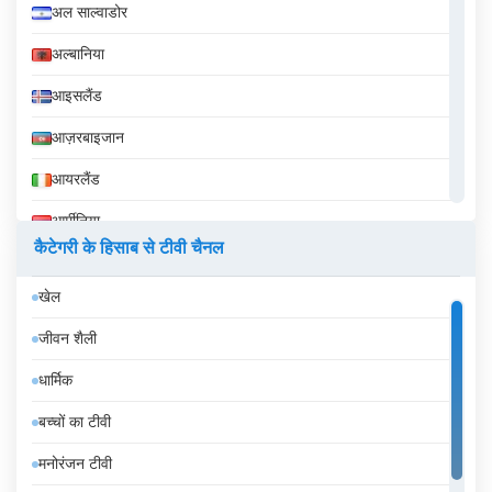
अल साल्वाडोर
अल्बानिया
आइसलैंड
आज़रबाइजान
आयरलैंड
आर्मीनिया
कैटेगरी के हिसाब से टीवी चैनल
इक्वेडोर
खेल
इज़राइल
जीवन शैली
इटली
धार्मिक
इंडोनेशिया
बच्चों का टीवी
इथियोपिया
मनोरंजन टीवी
इराक