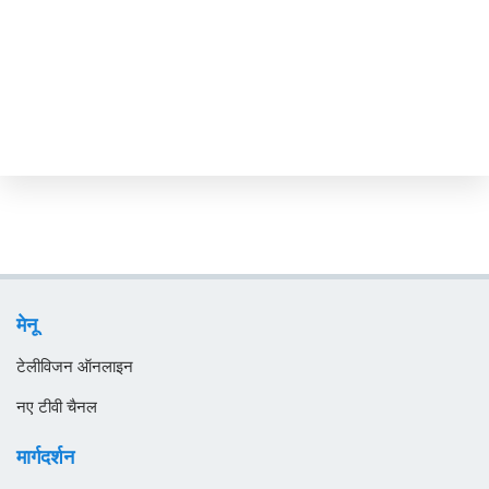
कंबोडिया
कांगो
किर्गिज़स्तान
कुर्दिस्तान
कुवैट
केन्या
केप वर्ड
कैमरून
मेनू
कोटे डी आइवर
टेलीविजन ऑनलाइन
कोलंबिया
नए टीवी चैनल
कोसोवो
मार्गदर्शन
कोस्टा रिका