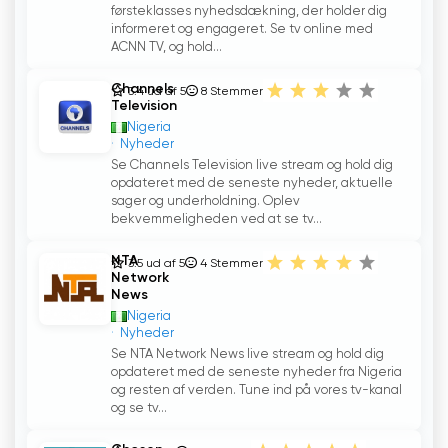
førsteklasses nyhedsdækning, der holder dig
informeret og engageret. Se tv online med
ACNN TV, og hold...
Channels
3.4 ud af 5
8
Stemmer
Television
Nigeria
Nyheder
Se Channels Television live stream og hold dig
opdateret med de seneste nyheder, aktuelle
sager og underholdning. Oplev
bekvemmeligheden ved at se tv...
NTA
3.5 ud af 5
4
Stemmer
Network
News
Nigeria
Nyheder
Se NTA Network News live stream og hold dig
opdateret med de seneste nyheder fra Nigeria
og resten af verden. Tune ind på vores tv-kanal
og se tv...