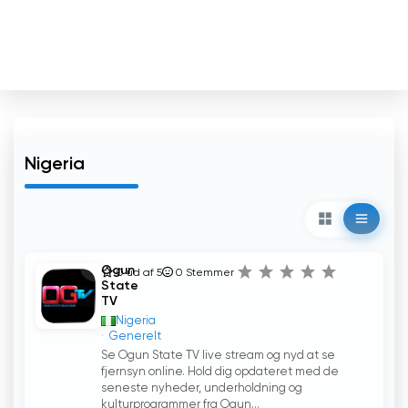
Nigeria
Ogun
0 ud af 5
0
Stemmer
State
TV
Nigeria
Generelt
Se Ogun State TV live stream og nyd at se
fjernsyn online. Hold dig opdateret med de
seneste nyheder, underholdning og
kulturprogrammer fra Ogun...