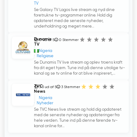
TV
Se Galaxy TV Lagos live stream og nyd dine
foretrukne tv-programmer online. Hold dig
opdateret med de seneste nyheder,
underholdning og meget mere...
Dunamis
0 ud af 5
0
Stemmer
TV
Nigeria
Religiøse
Se Dunamis TV live stream og oplev troens kraft
fra dit eget hjem. Tune ind på denne utrolige tv-
kanal og se tv online for at blive inspireret,...
TVC
3.3 ud af 5
3
Stemmer
News
Nigeria
Nyheder
Se TVC News live stream og hold dig opdateret
med de seneste nyheder og opdateringer fra
hele verden. Tune ind på denne førende tv-
kanal online for...