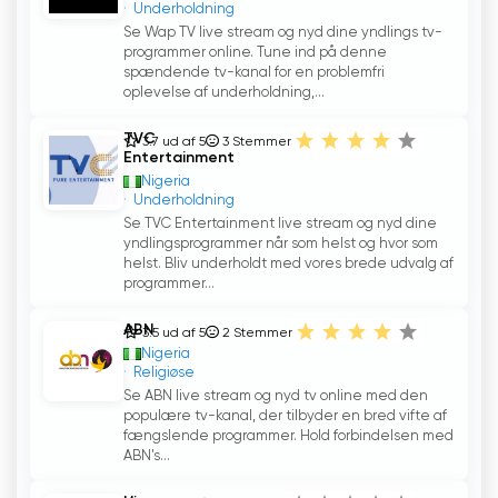
Underholdning
Se Wap TV live stream og nyd dine yndlings tv-
programmer online. Tune ind på denne
spændende tv-kanal for en problemfri
oplevelse af underholdning,...
TVC
3.7 ud af 5
3
Stemmer
Entertainment
Nigeria
Underholdning
Se TVC Entertainment live stream og nyd dine
yndlingsprogrammer når som helst og hvor som
helst. Bliv underholdt med vores brede udvalg af
programmer...
ABN
3.5 ud af 5
2
Stemmer
Nigeria
Religiøse
Se ABN live stream og nyd tv online med den
populære tv-kanal, der tilbyder en bred vifte af
fængslende programmer. Hold forbindelsen med
ABN's...