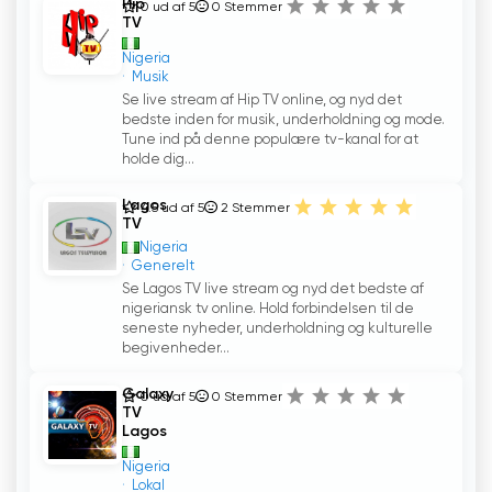
Hip
0 ud af 5
0
Stemmer
TV
Nigeria
Musik
Se live stream af Hip TV online, og nyd det
bedste inden for musik, underholdning og mode.
Tune ind på denne populære tv-kanal for at
holde dig...
Lagos
4.5 ud af 5
2
Stemmer
TV
Nigeria
Generelt
Se Lagos TV live stream og nyd det bedste af
nigeriansk tv online. Hold forbindelsen til de
seneste nyheder, underholdning og kulturelle
begivenheder...
Galaxy
0 ud af 5
0
Stemmer
TV
Lagos
Nigeria
Lokal