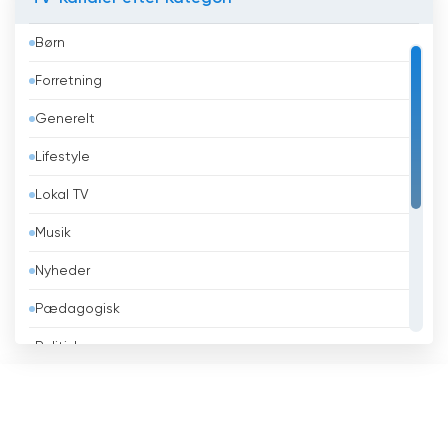
Australien
Børn
Bahrain
Forretning
Bangladesh
Generelt
Barbados
Lifestyle
Belarus
Lokal TV
Belgien
Musik
Belize
Nyheder
Benin
Pædagogisk
Bhutan
Politisk
Bolivia
Religiøse
Bosnien og Hercegovina
Sport
Brasilien