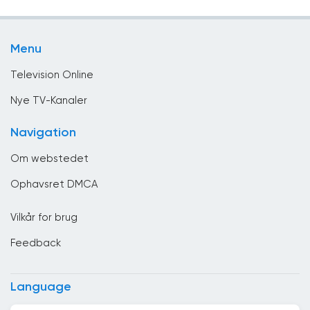
Danmark
Det Forenede Kongerige
Menu
Djibouti
Television Online
Dominikanske Republik
Nye TV-Kanaler
Ecuador
Navigation
Egypten
Om webstedet
El Salvador
Ophavsret DMCA
Estland
Vilkår for brug
Etiopien
Feedback
Filippinerne
Finland
Language
Forenede Arabiske Emirater