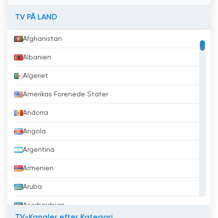
TV PÅ LAND
Afghanistan
Albanien
Algeriet
Amerikas Forenede Stater
Andorra
Angola
Argentina
Armenien
Aruba
Aserbajdsjan
TV-Kanaler efter Kategori