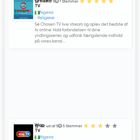
Chosen
5 ud af 5
1
Stemmer
TV
Nigeria
Religiøse
Se Chosen TV live stream og oplev det bedste af
tv online. Hold forbindelsen til dine
yndlingsserier, og udforsk fængslende indhold
på vores kanal....
Wap
3.2 ud af 5
5
Stemmer
TV
Nigeria