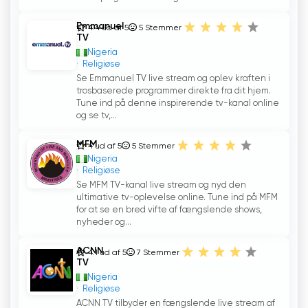
Emmanuel
4.4 ud af 5
5
Stemmer
TV
Nigeria
Religiøse
Se Emmanuel TV live stream og oplev kraften i
trosbaserede programmer direkte fra dit hjem.
Tune ind på denne inspirerende tv-kanal online
og se tv,...
MFM
4 ud af 5
5
Stemmer
Nigeria
Religiøse
Se MFM TV-kanal live stream og nyd den
ultimative tv-oplevelse online. Tune ind på MFM
for at se en bred vifte af fængslende shows,
nyheder og...
ACNN
4.1 ud af 5
7
Stemmer
TV
Nigeria
Religiøse
ACNN TV tilbyder en fængslende live stream af