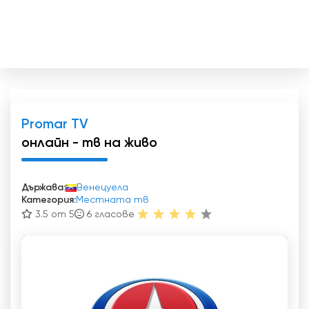
Promar TV
онлайн - тв на живо
Държава:
Венецуела
Категория:
Местната тв
3.5 от 5
6
гласове