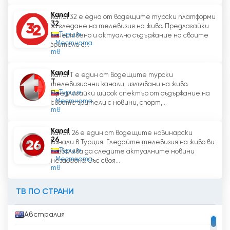
Kanal
Kanal 32 е една от водещите турски платформи
32
за гледане на телевизия на живо. Предлагайки
Турция
качествено и актуално съдържание на своите
Местната
зрители с...
тв
Kanal
Kanal T е един от водещите турски
T
телевизионни канали, излъчвани на живо.
Турция
Предлагайки широк спектър от съдържание на
Местната
своите зрители с новини, спорт,...
тв
Kanal
Канал 26 е един от водещите новинарски
26
канали в Турция. Гледайте телевизия на живо ви
Турция
позволява да следите актуалните новини
Местната
незабавно. Със своя...
тв
ТВ ПО СТРАНИ
Австралия