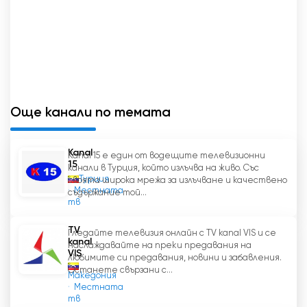
Още канали по темата
Kanal
Kanal 15 е един от водещите телевизионни
15
канали в Турция, който излъчва на живо. Със
Турция
своята широка мрежа за излъчване и качествено
Местната
съдържание той...
тв
TV
Гледайте телевизия онлайн с TV kanal VIS и се
kanal
наслаждавайте на преки предавания на
VIS
любимите си предавания, новини и забавления.
Останете свързани с...
Македония
Местната
тв