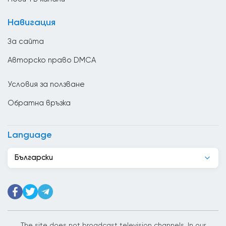
Великобритания
Навигация
Венецуела
За сайта
Виетнам
Авторско право DMCA
Гана
Условия за ползване
Гватемала
Обратна връзка
Германия
Грузия
Language
Гърция
Български
Дания
Джибути
Доминиканската република
Египет
The site does not broadcast television channels. In our