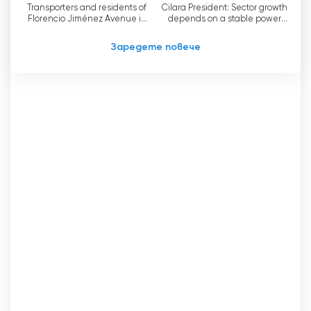
телевизия, без да се налага да плащате
Transporters and residents of
Cilara President: Sector growth
Florencio Jiménez Avenue in
depends on a stable power
абонамент, Promar TV е отличен вариант.
Barquisimeto request paving
system
plan
Заредете повече
Promar TV гледай на живо безплатно