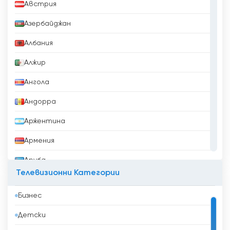
Австрия
Азербайджан
Албания
Алжир
Ангола
Андорра
Аржентина
Армения
Аруба
Телевизионни Категории
Афганистан
Бизнес
Бангладеш
Детски
Барбадос