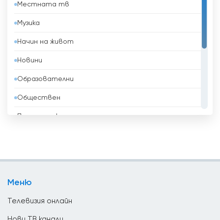
Местната тв
Бахрейн
Музика
Беларус
Начин на живот
Белгия
Новини
Белиз
Образователни
Бенин
Обществен
Боливия
Политически
Босна и Херцеговина
Развлекателни
Бразилия
Религиозни
Бруней
Спорт
Бутан
Меню
ТВ Магазини
България
Телевизия онлайн
Ватикан
Нови ТВ канали