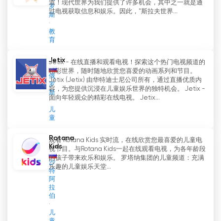
道！现代世界为我们提供了许多机会，其中之一就是通
罗
过电视获取信息和娱乐。因此，"斯拉夫世界...
斯
教
育
Jetix
Jetix - 在线直播和观看电视！探索这个热门电视频道的
精彩世界，随时随地欣赏您喜爱的动画系列和节目。
俄
Jetix (Jetix) 由华特迪士尼公司所有，通过直播优质内
罗
容，为您提供沉浸在儿童娱乐世界的独特机会。 Jetix -
斯
面向年轻观众的精彩在线电视。 Jetix...
儿
童
Rotana
观看 Rotana Kids 实时流，在线欣赏您最喜爱的儿童电
Kids
视节目。与Rotana Kids一起在线观看电视，为各年龄段
的孩子带来欢乐和娱乐。 罗塔纳集团的儿童频道：充满
沙
乐趣的儿童娱乐天堂...
特
阿
拉
伯
儿