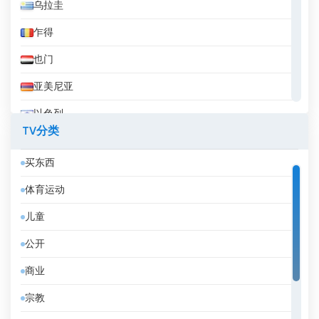
乌拉圭
乍得
也门
亚美尼亚
以色列
TV分类
伊拉克
买东西
伊拉克库尔德斯坦
体育运动
伊朗
儿童
伯利兹
公开
佛得角
商业
俄罗斯
宗教
保加利亚