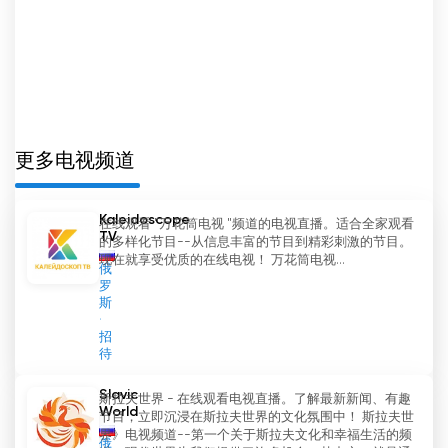
众分享他们的知识和经验。
我们的频道也是一个社交场所。我们制作促进对话和
思想交流的节目。我们邀请嘉宾和专家表达他们的观
点，分享他们的想法。我们希望观众能感受到自己是
这个社区的一员，在这里每个人都可以畅所欲言，发
表自己的意见。
更多电视频道
我们的电视频道提供在线观看电视的选择，让每个人
Kaleidoscope
在线观看 "万花筒电视 "频道的电视直播。适合全家观看
都能收看。您可以随时随地通过网络收看我们的节
TV
的多样化节目--从信息丰富的节目到精彩刺激的节目。
目。
现在就享受优质的在线电视！ 万花筒电视...
俄
罗
"My Joy 电视频道不仅仅是一个电视频道，更是一个
斯
可以让您找到教育、娱乐和灵感的地方。我们努力为
招
家庭中的每一个人创造有用、有趣的内容。我们邀请
待
您成为我们频道的一员，与我们一起分享快乐。
Slavic
斯拉夫世界 - 在线观看电视直播。了解最新新闻、有趣
Joy TV Channel 網絡電視直播
World
节目，立即沉浸在斯拉夫世界的文化氛围中！ 斯拉夫世
界》电视频道--第一个关于斯拉夫文化和幸福生活的频
俄