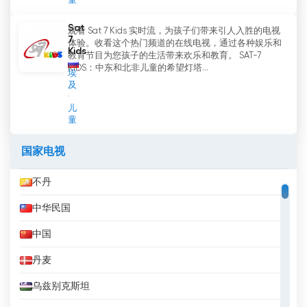
童
Sat
观看 Sat 7 Kids 实时流，为孩子们带来引人入胜的电视
7
体验。收看这个热门频道的在线电视，通过各种娱乐和
Kids
教育节目为您孩子的生活带来欢乐和教育。 SAT-7
KIDS：中东和北非儿童的希望灯塔...
埃
及
儿
童
国家电视
不丹
中华民国
中国
丹麦
乌兹别克斯坦