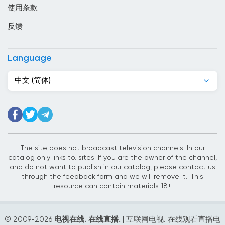
使用条款
危地马拉
反馈
厄瓜多尔
叙利亚
Language
古巴
中文 (简体)
吉尔吉斯斯坦
吉布提
哈萨克斯坦
哥伦比亚
The site does not broadcast television channels. In our
catalog only links to. sites. If you are the owner of the channel,
哥斯达黎加
and do not want to publish in our catalog, please contact us
through the feedback form and we will remove it.. This
喀麦隆
resource can contain materials 18+
土库曼斯坦
© 2009-
2026
电视在线. 在线直播.
| 互联网电视. 在线观看直播电
土耳其