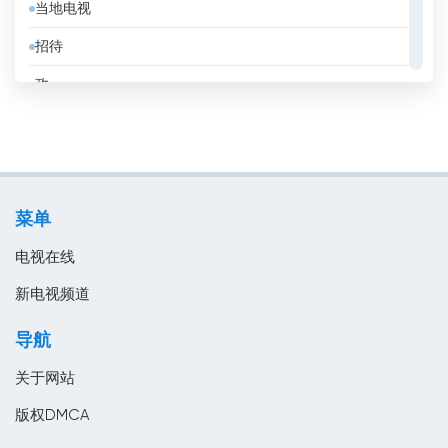
当地电视
克罗地亚
招待
冰岛
政
刚果共和国
教育
利比亚
消息
加拿大
电影
加纳
菜单
音乐
匈牙利
电视在线
南非
新电视频道
卡塔尔
导航
卢森堡
关于网站
印度
版权DMCA
印度尼西亞