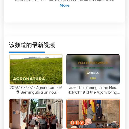
里贝拉电视台是一家在里贝拉地区运营的私营电视频
道，但其信号也通过瓦伦西亚电视频道和奥尔塔电视
频道到达其他地区，如瓦伦西亚的奥尔塔、图里亚
营、莫尔韦德雷营和布尼约尔的福亚。尽管是一个商
业频道，但它不播放广告，这要归功于它与其他播放
广告的媒体的合作。
该频道的最新视频
该频道于 2003 年以 Canal 6 Ribera Televisió 的名
称开始播出，并一直沿用至 2007 年。然而，随着数
字地面电视（DTT）在巴伦西亚大区的普及，里贝拉
电视台决定申请地区频道广播许可证。凭借其发展轨
迹和经验，该电视台成功获得了许可证，并从 2008
年开始以现在的名称进行广播。
2026/ 08/ 07 - Agronatura -🌾
🙏✨ The offering to the Most
🎥 Benvinguts a un nou
Holy Christ of the Agony brings
Ribera TV 的特点是提供丰富多彩的优质节目，涵盖
programa d'Agronatura!
together the devotion of Antella
不同类型和主题。其内容包括时事、新闻、体育、娱
乐和文化节目。此外，该频道还将其节目的重要部分
用于播放里贝拉大区及周边地区发生的事件和活动。
里贝拉电视台的亮点之一是其对社区的承诺以及在促