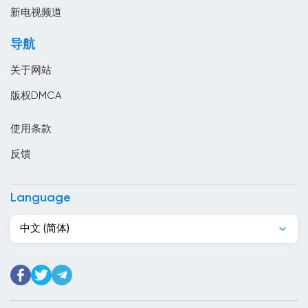
南非
新电视频道
卡塔尔
导航
卢森堡
关于网站
印度
版权DMCA
印度尼西亞
使用条款
危地马拉
反馈
厄瓜多尔
叙利亚
Language
古巴
中文 (简体)
吉尔吉斯斯坦
吉布提
哈萨克斯坦