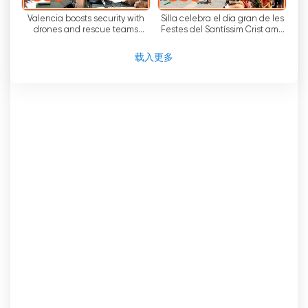
Valencia boosts security with
Silla celebra el dia gran de les
drones and rescue teams
Festes del Santíssim Crist amb
during the August 12 solar
tradició, música, danses i
eclipse
pólvora
载入更多