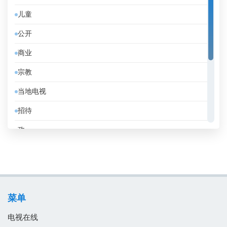
儿童
伯利兹
公开
佛得角
商业
俄罗斯
宗教
保加利亚
当地电视
克罗地亚
招待
冰岛
政
刚果共和国
教育
利比亚
消息
加拿大
电影
加纳
菜单
音乐
匈牙利
电视在线