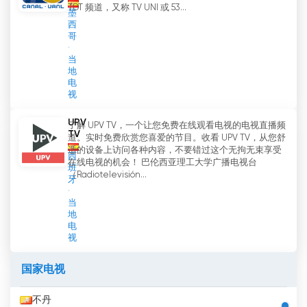
TDT 频道，又称 TV UNI 或 53...
墨
西
哥
当
地
电
视
UPV
了解 UPV TV，一个让您免费在线观看电视的电视直播频
TV
道。实时免费欣赏您喜爱的节目。收看 UPV TV，从您舒
适的设备上访问各种内容，不要错过这个无拘无束享受
西
在线电视的机会！ 巴伦西亚理工大学广播电视台
班
（Radiotelevisión...
牙
当
地
电
视
国家电视
不丹