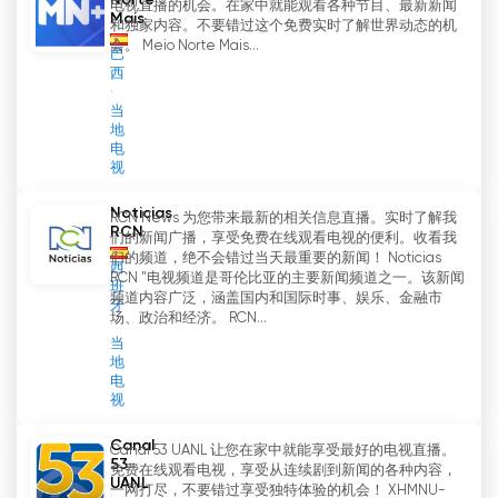
Norte
电视直播的机会。在家中就能观看各种节目、最新新闻
Mais
和独家内容。不要错过这个免费实时了解世界动态的机
会。 Meio Norte Mais...
巴
西
当
地
电
视
Noticias
RCN News 为您带来最新的相关信息直播。实时了解我
RCN
们的新闻广播，享受免费在线观看电视的便利。收看我
们的频道，绝不会错过当天最重要的新闻！ Noticias
西
RCN "电视频道是哥伦比亚的主要新闻频道之一。该新闻
班
频道内容广泛，涵盖国内和国际时事、娱乐、金融市
牙
场、政治和经济。 RCN...
当
地
电
视
Canal
Canal 53 UANL 让您在家中就能享受最好的电视直播。
53
免费在线观看电视，享受从连续剧到新闻的各种内容，
UANL
一网打尽，不要错过享受独特体验的机会！ XHMNU-