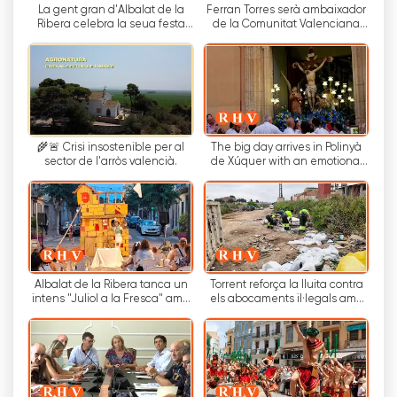
La gent gran d'Albalat de la
Ferran Torres serà ambaixador
进该地区文化和传统方面所做的工作。该频道与不同
Ribera celebra la seua festa
de la Comunitat Valenciana
实体和地方协会密切合作，宣传作为地区遗产一部分
anual amb una jornada de
durant els pròxims dos anys
convivència
的各种活动、流行节日、节庆和其他文化活动。
此外，里贝拉电视台还成为当地艺术家和创作者的广
播平台，提供音乐、戏剧、舞蹈和其他艺术表现形式
的专门空间。通过这种方式，该频道为当地人才的培
🌾🚨 Crisi insostenible per al
The big day arrives in Polinyà
养和推广做出了贡献。
sector de l'arròs valencià.
de Xúquer with an emotional
procession to the Most Holy
Christ of ...
简而言之，里贝拉电视台是一家私营电视频道，由于
其对社区的承诺以及传播当地文化和传统的奉献精
神，该频道已成为里贝拉地区和巴伦西亚其他地区的
标杆。通过多样化和高质量的节目，该频道赢得了观
众的赞赏和忠诚，成为该地区和附近地区所有居民获
Albalat de la Ribera tanca un
Torrent reforça la lluita contra
intens "Juliol a la Fresca" amb
els abocaments il·legals amb
取信息和娱乐的窗口。
cultura i tradició
sancions de fins a 2.000 euros
Ribera Televisió 網絡電視直播