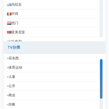
乌拉圭
乍得
也门
亚美尼亚
以色列
TV分类
伊拉克
买东西
伊拉克库尔德斯坦
体育运动
伊朗
儿童
伯利兹
公开
佛得角
商业
俄罗斯
宗教
保加利亚