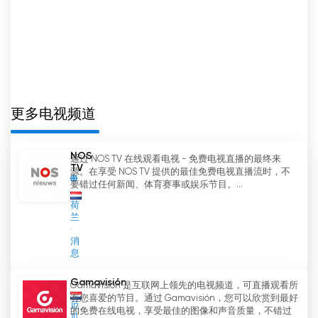
中，还是在度假，或者只是想在家放松一下，通过
NPO 1 的在线电视观看功能，您都可以随时随地与您
喜爱的电视台保持联系。
总之，NPO 1 是一个多功能的电视频道，既能为广大
观众提供娱乐，又能发挥国家应急频道的重要作用。
您可以通过免费电视直播流在线观看电视，无论您身
更多电视频道
在何处，NPO 1 始终在您的指尖。
NOS
通过 NOS TV 在线观看电视 - 免费电视直播的最终来
NPO 1 網絡電視直播
TV
源。在享受 NOS TV 提供的最佳免费电视直播流时，不
要错过任何新闻、体育赛事或娱乐节目。...
荷
兰
消
息
Gamavisión
Gamavisión 是互联网上领先的电视频道，可直播观看所
有您喜爱的节目。通过 Gamavisión，您可以欣赏到最好
厄
的免费在线电视，享受最佳的图像和声音质量，不错过
瓜