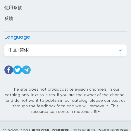
使用条款
危地马拉
反馈
厄瓜多尔
叙利亚
Language
古巴
中文 (简体)
吉尔吉斯斯坦
吉布提
哈萨克斯坦
哥伦比亚
The site does not broadcast television channels. In our
catalog only links to. sites. If you are the owner of the channel,
哥斯达黎加
and do not want to publish in our catalog, please contact us
through the feedback form and we will remove it.. This
喀麦隆
resource can contain materials 18+
土库曼斯坦