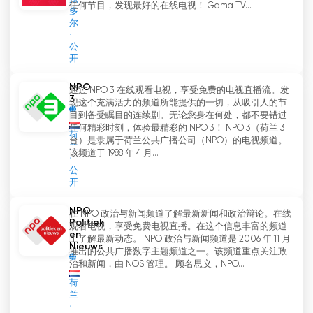
任何节目，发现最好的在线电视！ Gama TV...
多
尔
公
开
NPO
通过 NPO 3 在线观看电视，享受免费的电视直播流。发
3
现这个充满活力的频道所能提供的一切，从吸引人的节
目到备受瞩目的连续剧。无论您身在何处，都不要错过
任何精彩时刻，体验最精彩的 NPO 3！ NPO 3（荷兰 3
荷
台）是隶属于荷兰公共广播公司（NPO）的电视频道。
兰
该频道于 1988 年 4 月...
公
开
NPO
在 NPO 政治与新闻频道了解最新新闻和政治辩论。在线
Politiek
观看电视，享受免费电视直播。在这个信息丰富的频道
en
上了解最新动态。 NPO 政治与新闻频道是 2006 年 11 月
Nieuws
推出的公共广播数字主题频道之一。该频道重点关注政
治和新闻，由 NOS 管理。 顾名思义，NPO...
荷
兰