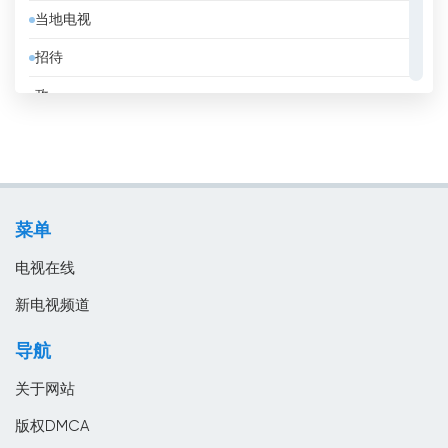
当地电视
克罗地亚
招待
冰岛
政
刚果共和国
教育
利比亚
消息
加拿大
电影
加纳
菜单
音乐
匈牙利
电视在线
南非
新电视频道
卡塔尔
导航
卢森堡
关于网站
印度
版权DMCA
印度尼西亞