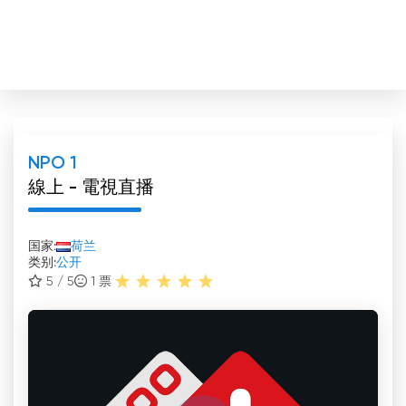
NPO 1
線上 - 電視直播
国家:
荷兰
类别:
公开
5 / 5
1
票