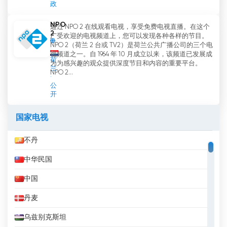
政
NPO
通过 NPO 2 在线观看电视，享受免费电视直播。在这个
2
广受欢迎的电视频道上，您可以发现各种各样的节目。
NPO 2（荷兰 2 台或 TV2）是荷兰公共广播公司的三个电
视频道之一。自 1964 年 10 月成立以来，该频道已发展成
荷
为为感兴趣的观众提供深度节目和内容的重要平台。
兰
NPO 2...
公
开
国家电视
不丹
中华民国
中国
丹麦
乌兹别克斯坦