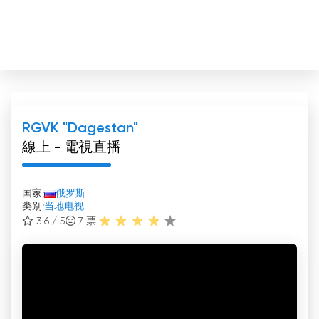
RGVK "Dagestan"
線上 - 電視直播
国家:
俄罗斯
类别:
当地电视
3.6 / 5
7
票