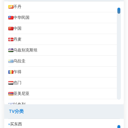
不丹
中华民国
中国
丹麦
乌兹别克斯坦
乌拉圭
乍得
也门
亚美尼亚
以色列
TV分类
伊拉克
买东西
伊拉克库尔德斯坦