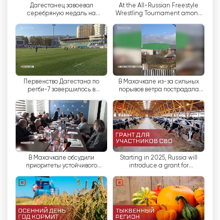
Дагестанец завоевал
At the All-Russian Freestyle
吸引人们对达吉斯坦及其潜力的关注。
серебряную медаль на
Wrestling Tournament among
Первенстве мира по шашкам
Juniors, Dagestanis won 22
awards.
RGVK "Dagestan" 網絡電視直播
Первенство Дагестана по
В Махачкале из-за сильных
регби-7 завершилось в
порывов ветра пострадала
Махачкале
женщина
В Махачкале обсудили
Starting in 2025, Russia will
приоритеты устойчивого
introduce a grant for
развития регионов
agricultural startups for SVO
participants.