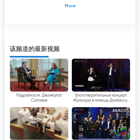
达吉斯坦 "RGVK 电视台的主要目标是及时报道共和
国发生的所有事件并对达吉斯坦进行积极定位。电视
公司致力于成为该地区居民可靠的信息来源，为他们
提供相关新闻和有趣的节目。
直播是达吉斯坦 RGVK 使用的主要工具之一。借助
该频道的最新视频
这一技术，观众可以实时观看各种活动，无论是政治
活动、体育比赛还是文化活动。通过直播，观众可以
了解所有事件，并感受到正在发生的一切。
此外，RGVK 达吉斯坦还提供在线观看电视的机会。
这意味着观众可以在任何时间、任何地点，只要能上
Подробности. Джамбулат
Благотворительный концерт
网，就能欣赏到自己喜爱的节目。这对于那些想了解
Салавов
«Культура в помощь Донбассу»
最新新闻或只是想在欣赏各种内容的同时放松一下的
прошел в Махачкале
人来说是一个方便的解决方案。
RGVK 达吉斯坦也在积极定位达吉斯坦方面发挥着重
要作用。它展示了该地区的美丽和多样性、文化遗产
和成就。广播公司积极支持当地的倡议和活动，帮助