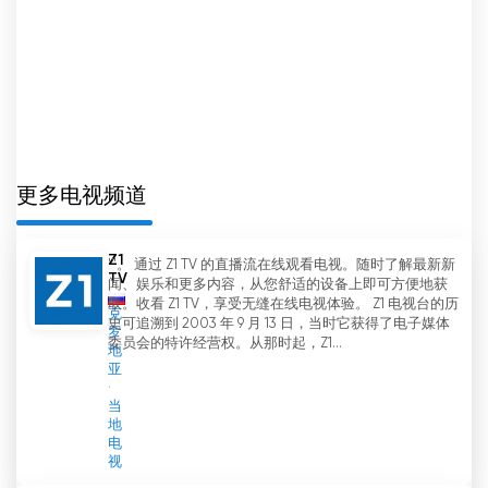
更多电视频道
Z1
'"。 通过 Z1 TV 的直播流在线观看电视。随时了解最新新
TV
闻、娱乐和更多内容，从您舒适的设备上即可方便地获
取。收看 Z1 TV，享受无缝在线电视体验。 Z1 电视台的历
克
史可追溯到 2003 年 9 月 13 日，当时它获得了电子媒体
罗
委员会的特许经营权。从那时起，Z1...
地
亚
当
地
电
视