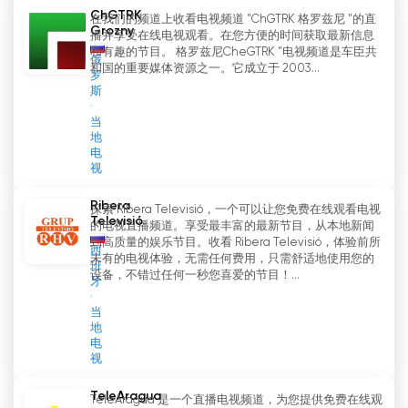
ChGTRK
在我们的频道上收看电视频道 "ChGTRK 格罗兹尼 "的直
Grozny
播并享受在线电视观看。在您方便的时间获取最新信息
和有趣的节目。 格罗兹尼CheGTRK "电视频道是车臣共
俄
和国的重要媒体资源之一。它成立于 2003...
罗
斯
当
地
电
视
Ribera
探索 Ribera Televisió，一个可以让您免费在线观看电视
Televisió
的电视直播频道。享受最丰富的最新节目，从本地新闻
到高质量的娱乐节目。收看 Ribera Televisió，体验前所
西
未有的电视体验，无需任何费用，只需舒适地使用您的
班
设备，不错过任何一秒您喜爱的节目！...
牙
当
地
电
视
TeleAragua
TeleAragua 是一个直播电视频道，为您提供免费在线观