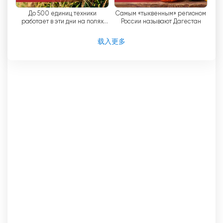
До 500 единиц техники
Самым «тыквенным» регионом
работает в эти дни на полях
России называют Дагестан
Дагестана
载入更多