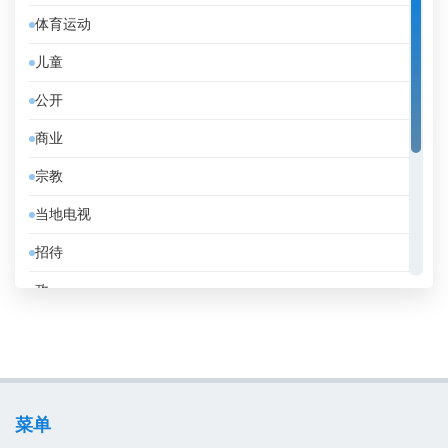
体育运动
伊朗
儿童
伯利兹
公开
佛得角
商业
俄罗斯
宗教
保加利亚
当地电视
克罗地亚
招待
冰岛
政
刚果共和国
教育
利比亚
消息
加拿大
电影
加纳
菜单
音乐