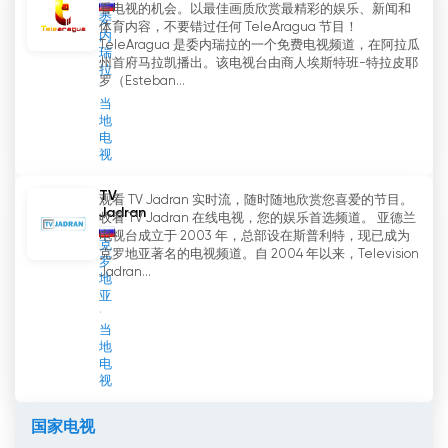
看电视的机会。以最佳画质欣赏最精彩的娱乐、新闻和
委
体育内容，不要错过任何 TeleAragua 节目！
内
TeleAragua 是委内瑞拉的一个免费电视频道，在阿拉瓜
瑞
州首府马拉凯播出。该电视台由商人埃斯特班-特拉皮耶
拉
罗（Esteban...
当
地
电
视
TV
观看 TV Jadran 实时流，随时随地欣赏您喜爱的节目。
Jadran
收看 TV Jadran 在线电视，您的娱乐首选频道。 亚德兰
电视台成立于 2003 年，总部设在斯普利特，现已成为
克
克罗地亚著名的电视频道。自 2004 年以来，Television
罗
Jadran...
地
亚
当
地
电
视
国家电视