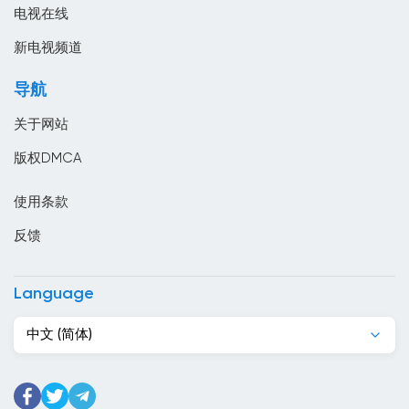
匈牙利
电视在线
南非
新电视频道
卡塔尔
导航
卢森堡
关于网站
印度
版权DMCA
印度尼西亞
使用条款
危地马拉
反馈
厄瓜多尔
叙利亚
Language
古巴
中文 (简体)
吉尔吉斯斯坦
吉布提