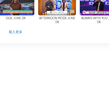
DQE JUNE 08
AFTERNOON MODE JUNE
ALWAYS WITH YOU
08
08
载入更多