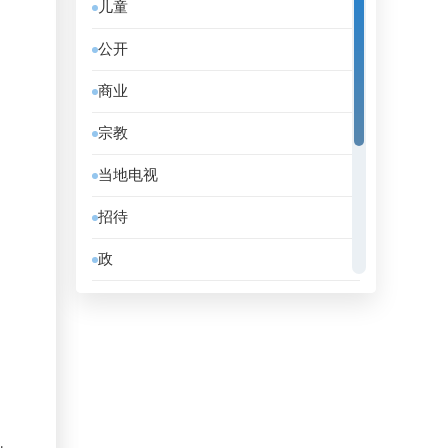
儿童
伯利兹
公开
佛得角
商业
俄罗斯
宗教
保加利亚
当地电视
克罗地亚
招待
冰岛
政
刚果共和国
教育
利比亚
消息
加拿大
电影
加纳
音乐
匈牙利