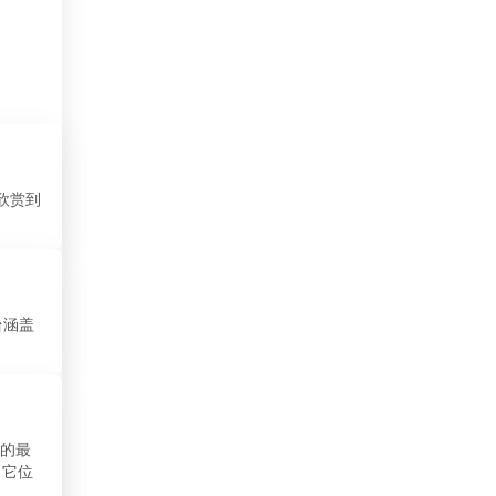
塞内加尔
塞尔维亚
墨西哥
多明尼加
以欣赏到
大韩民国
奥地利
委内瑞拉
台涵盖
孟加拉国
安哥拉
安道尔
容的最
。它位
尼加拉瓜