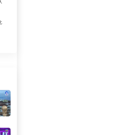
认
南非
化
卡塔尔
卢森堡
这
印度
印度尼西亞
承
危地马拉
网
厄瓜多尔
市
叙利亚
古巴
吉尔吉斯斯坦