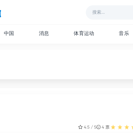
中国
消息
体育运动
音乐
4.5 / 5
4
票