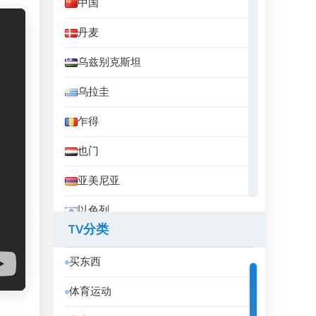
中国
丹麦
乌兹别克斯坦
乌拉圭
乍得
也门
亚美尼亚
以色列
TV分类
伊拉克
买东西
伊拉克库尔德斯坦
体育运动
伊朗