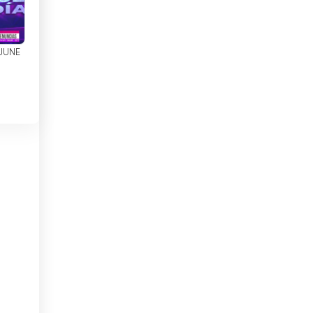
吉布提
哈萨克斯坦
 JUNE
哥伦比亚
哥斯达黎加
喀麦隆
土库曼斯坦
土耳其
圣马力诺
埃及
埃塞俄比亚
塔吉克斯坦