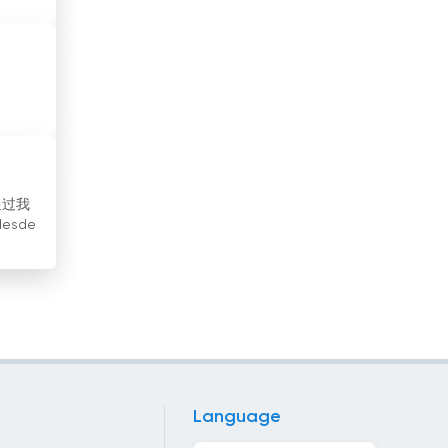
尼日利亚
尼泊尔
巴勒斯坦国
巴基斯坦
巴巴多斯
通过我
esde
巴布亚新几内亚
巴拉圭
巴拿马
巴林
巴西
Language