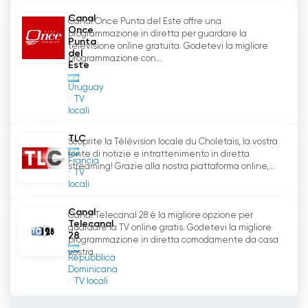
Canal
Canal Once Punta del Este offre una
Once
programmazione in diretta per guardare la
Punta
televisione online gratuita. Godetevi la migliore
del
programmazione con...
Este
Uruguay
TV
locali
TLC
Scoprite la Télévision locale du Choletais, la vostra
fonte di notizie e intrattenimento in diretta
Francia
streaming! Grazie alla nostra piattaforma online,...
TV
locali
Canal
Canal Telecanal 28 è la migliore opzione per
Telecanal
guardare la TV online gratis. Godetevi la migliore
28
programmazione in diretta comodamente da casa
vostra....
Repubblica
Dominicana
TV locali