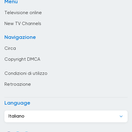
Menu
Tv Shopping
Brasile
Televisione online
Brunei
New TV Channels
Bulgaria
Navigazione
Cambogia
Circa
Camerun
Copyright DMCA
Canada
Condizioni di utilizzo
Capo Verde
Retroazione
Chad
Cile
Language
Cina
Italiano
Cipro