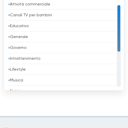
Attività commerciale
Azerbaigian
Canali TV per bambini
Bahrein
Educativo
Bangladesh
Generale
Barbados
Governo
Belgio
Intrattenimento
Belize
Lifestyle
Benin
Musica
Bhutan
Notizie
Bielorussia
Religione
Birmania
Sport
Bolivia
TV locali
Bosnia ed Erzegovina