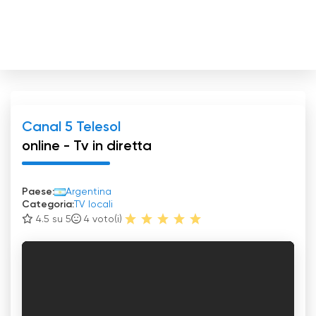
Canal 5 Telesol
online - Tv in diretta
Paese:
Argentina
Categoria:
TV locali
4.5 su 5
4
voto(i)