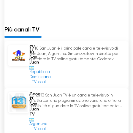
Più canali TV
TV
TV 10 San Juan è il principale canale televisivo di
10
San Juan, Argentina. Sintonizzatevi in diretta per
San
guardare la TV online gratuitamente. Godetevi...
Juan
Repubblica
Dominicana
TV locali
Canal
Canal 13 San Juan TV è un canale televisivo in
13
diretta con una programmazione varia, che offre la
San
possibilità di guardare la TV online gratuitamente....
Juan
TV
Argentina
TV locali