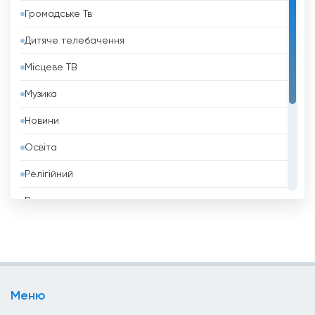
Громадське Тв
Бахрейн
Дитяче телебачення
Беліз
Місцеве ТВ
Бельгія
Музика
Бенін
Новини
Білорусь
Освіта
Болгарія
Релігійний
Болівія
Розваги
Боснія і Герцеговина
Спорт
Бразилія
Стиль Життя
Бруней
Телешопінг
Бутан
Меню
Уряд
В&#039;єтнам