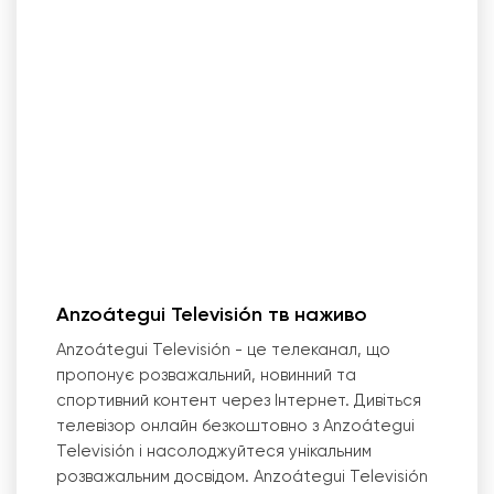
Anzoátegui Televisión тв наживо
Anzoátegui Televisión - це телеканал, що
пропонує розважальний, новинний та
спортивний контент через Інтернет. Дивіться
телевізор онлайн безкоштовно з Anzoátegui
Televisión і насолоджуйтеся унікальним
розважальним досвідом. Anzoátegui Televisión