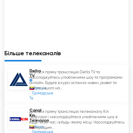
Більше телеканалів
Delta
Дивіться пряму трансляцію Delta TV та
TV
насолоджуйтесь улюбленими шоу та програмами
онлайн. Будьте в курсі останніх новин, розваг та
Греція
багато іншого на...
Громадське
Тв
Canal
Дивіться пряму трансляцію телеканалу Kin
Kin
Télévision і насолоджуйтеся улюбленими шоу в
Télévision
будь-який час і в будь-якому місці. Насолоджуйтесь
Конго
найкращим...
Громадське