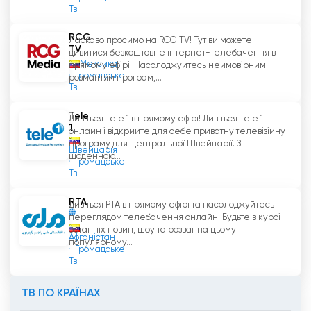
Тв
RCG
Ласкаво просимо на RCG TV! Тут ви можете
TV
дивитися безкоштовне інтернет-телебачення в
Мексика
прямому ефірі. Насолоджуйтесь неймовірним
Громадське
розмаїттям програм,...
Тв
Tele
Дивіться Tele 1 в прямому ефірі! Дивіться Tele 1
1
онлайн і відкрийте для себе приватну телевізійну
програму для Центральної Швейцарії. З
Швейцарія
щоденною...
Громадське
Тв
RTA
Дивіться РТА в прямому ефірі та насолоджуйтесь
переглядом телебачення онлайн. Будьте в курсі
останніх новин, шоу та розваг на цьому
Афганістан
популярному...
Громадське
Тв
ТВ ПО КРАЇНАХ