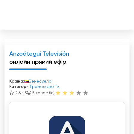
Anzoátegui Televisión
онлайн прямий ефір
Країна:
Венесуела
Категорія:
Громадське Тв
2.6 з 5
5
голос (ів)