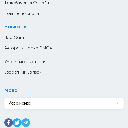
Телебачення Онлайн
Ватикан
Нові Телеканали
Велика Британія
Навігація
Венесуела
Про Сайті
Вірменія
Авторські права DMCA
Гаїті
Умови використання
Гана
Зворотний Зв'язок
Гватемала
Гондурас
Мова
Гонконг
Українська
Греція
Грузія