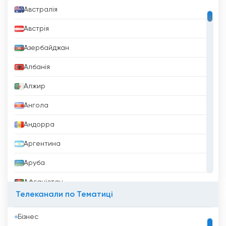
Австралія
Австрія
Азербайджан
Албанія
Алжир
Ангола
Андорра
Аргентина
Аруба
Афганістан
Телеканали по Тематиці
Бангладеш
Бізнес
Барбадос