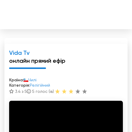
Vida Tv
онлайн прямий ефір
Країна:
Чилі
Категорія:
Релігійний
3.4 з 5
5
голос (ів)