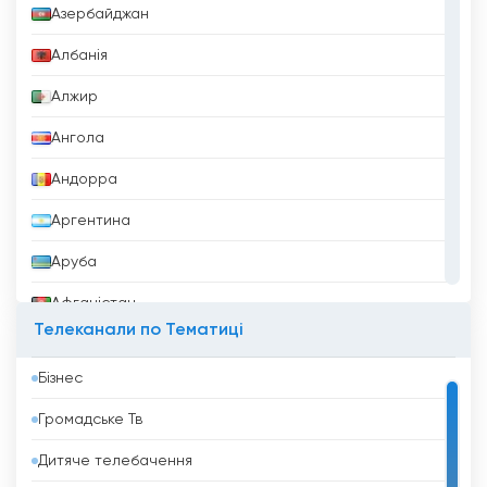
Азербайджан
Албанія
Алжир
Ангола
Андорра
Аргентина
Аруба
Афганістан
Телеканали по Тематиці
Бангладеш
Бізнес
Барбадос
Громадське Тв
Бахрейн
Дитяче телебачення
Беліз