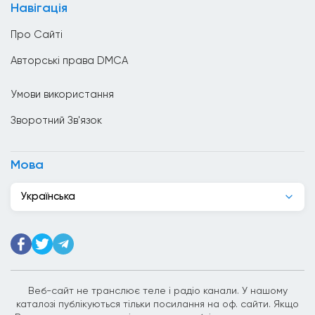
Навігація
Венесуела
Про Сайті
Вірменія
Авторські права DMCA
Гаїті
Умови використання
Гана
Зворотний Зв'язок
Гватемала
Гондурас
Мова
Гонконг
Українська
Греція
Грузія
Данія
Джибуті
Веб-сайт не транслює теле і радіо канали. У нашому
каталозі публікуються тільки посилання на оф. сайти. Якщо
Домініканська Республіка