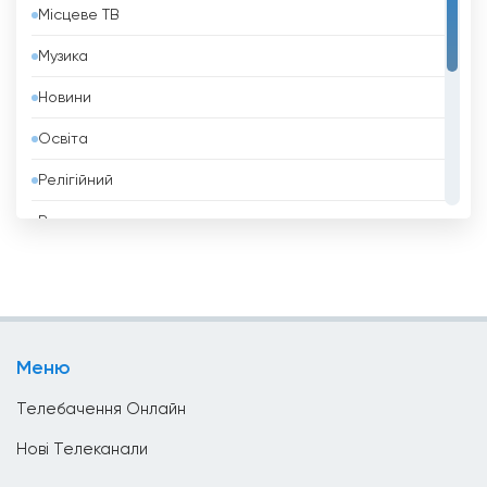
Місцеве ТВ
Бельгія
Музика
Бенін
Новини
Білорусь
Освіта
Болгарія
Релігійний
Болівія
Розваги
Боснія і Герцеговина
Спорт
Бразилія
Стиль Життя
Бруней
Телешопінг
Бутан
Меню
Уряд
В&#039;єтнам
Телебачення Онлайн
Ватикан
Нові Телеканали
Велика Британія