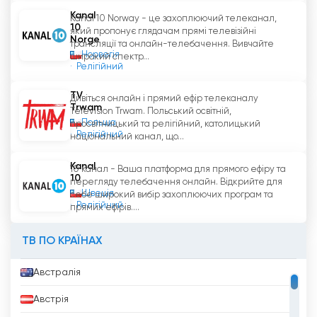
Kanal
Kanal 10 Norway - це захоплюючий телеканал,
10
який пропонує глядачам прямі телевізійні
Norge
трансляції та онлайн-телебачення. Вивчайте
Норвегія
широкий спектр...
Релігійний
TV
Дивіться онлайн і прямий ефір телеканалу
Trwam
Television Trwam. Польський освітній,
Польща
просвітницький та релігійний, католицький
Релігійний
національний канал, що...
Kanal
10 канал - Ваша платформа для прямого ефіру та
10
перегляду телебачення онлайн. Відкрийте для
Швеція
себе широкий вибір захоплюючих програм та
Релігійний
прямих ефірів....
ТВ ПО КРАЇНАХ
Австралія
Австрія