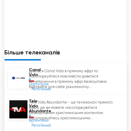
Більше телеканалів
Canal
Дивіться Canal Vida в прямому ефірі та
Vida
насолоджуйтеся можливістю дивитися
телебачення в прямому ефірі безкоштовно.
Португалія
Відкрийте для себе різноманітну...
Релігійний
Tele
Tele Vida Abundante - це телеканал прямого
Vida
ефіру, де ви можете насолоджуватися
Abundante
безкоштовним християнським контентом.
Насолоджуйтесь християнськими...
Аргентина
Релігійний