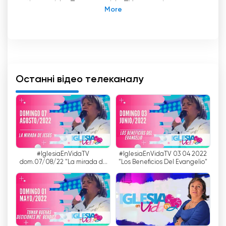
tienes vida, Tenemos vida TV - це кабельний
телеканал, який пропонує програми про
есхатологічні дослідження останніх подій, все
у світлі Біблії, слова Господа та з надійних
джерел. Крім того, він також пропонує
національні та міжнародні новини.
Останні відео телеканалу
Tu tienes vida, Tenemos vida TV - ідеальний
канал для тих, хто хоче бути в курсі останніх
подій, пов'язаних з Біблією і Словом Господнім.
Ця платформа пропонує добірку контенту,
який торкається таких тем, як християнське
життя, віра, надія та любов.
#IglesiaEnVidaTV
#IglesiaEnVidaTV 03 04 2022
dom.07/08/22 "La mirada de
"Los Beneficios Del Evangelio"
Програми, що транслюються на Tu tienes vida,
Jesús"
Tenemos vida TV, пропонуються в прямому
ефірі, а також можуть бути переглянуті онлайн
безкоштовно. Це означає, що глядачі можуть
насолоджуватися програмами в режимі
реального часу, без необхідності платити за