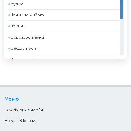
Музика
Беларус
Начин на живот
Белгия
Новини
Белиз
Образователни
Бенин
Обществен
Боливия
Политически
Босна и Херцеговина
Развлекателни
Бразилия
Религиозни
Бруней
Спорт
Бутан
Меню
ТВ Магазини
България
Телевизия онлайн
Ватикан
Нови ТВ канали
Великобритания