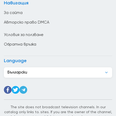
Навигация
Венецуела
За сайта
Виетнам
Авторско право DMCA
Гана
Условия за ползване
Гватемала
Обратна връзка
Германия
Грузия
Language
Гърция
Български
Дания
Джибути
Доминиканската република
Египет
The site does not broadcast television channels. In our
catalog only links to. sites. If you are the owner of the channel,
Еквадор