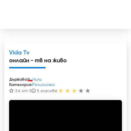
Vida Tv
онлайн - тв на живо
Държава:
Чили
Категория:
Религиозни
3.4 от 5
5
гласове