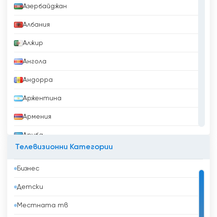
Азербайджан
Албания
Алжир
Ангола
Андорра
Аржентина
Армения
Аруба
Телевизионни Категории
Афганистан
Бизнес
Бангладеш
Детски
Барбадос
Местната тв
Бахрейн