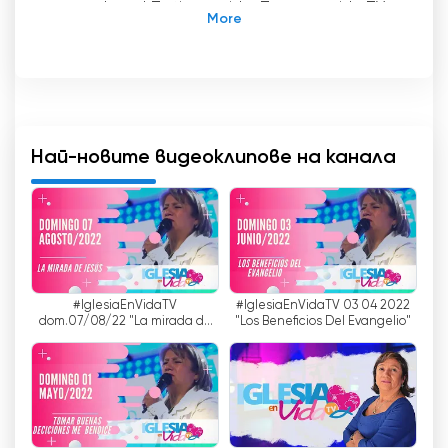
пропускате! Tu tienes vida, Tenemos vida TV
е кабелен телевизионен канал, който
предлага предавания за есхатологични
изследвания на последните събития, всичко
това в светлината на Библията, словото
на Господ и с надеждни източници. Освен
това в него има и национални и
Най-новите видеоклипове на канала
международни новинарски събития.
Tu tienes vida, Tenemos vida TV е идеалният
канал за тези, които искат да бъдат в крак
с най-новите събития, свързани с Библията
и словото на Господ. Тази платформа
#IglesiaEnVidaTV
#IglesiaEnVidaTV 03 04 2022
предлага селекция от съдържание, което
dom.07/08/22 "La mirada de
"Los Beneficios Del Evangelio"
засяга теми като християнския живот,
Jesús"
вярата, надеждата и любовта.
Програмите, излъчвани по Tu tienes vida,
Tenemos vida TV, се предлагат на живо и
могат да се гледат и онлайн безплатно.