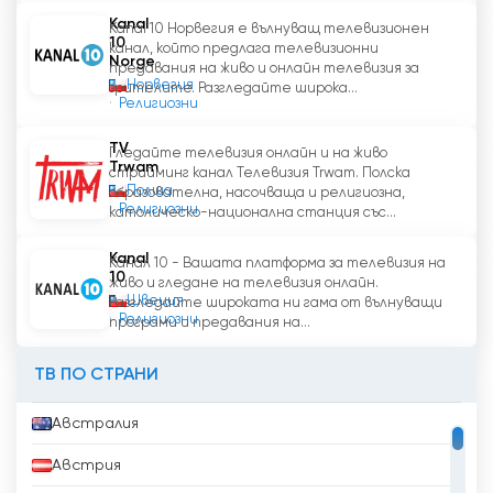
Kanal
Kanal 10 Норвегия е вълнуващ телевизионен
10
канал, който предлага телевизионни
Norge
предавания на живо и онлайн телевизия за
Норвегия
зрителите. Разгледайте широка...
Религиозни
TV
Гледайте телевизия онлайн и на живо
Trwam
стрийминг канал Телевизия Trwam. Полска
Полша
образователна, насочваща и религиозна,
Религиозни
католическо-национална станция със...
Kanal
Канал 10 - Вашата платформа за телевизия на
10
живо и гледане на телевизия онлайн.
Швеция
Разгледайте широката ни гама от вълнуващи
Религиозни
програми и предавания на...
ТВ ПО СТРАНИ
Австралия
Австрия