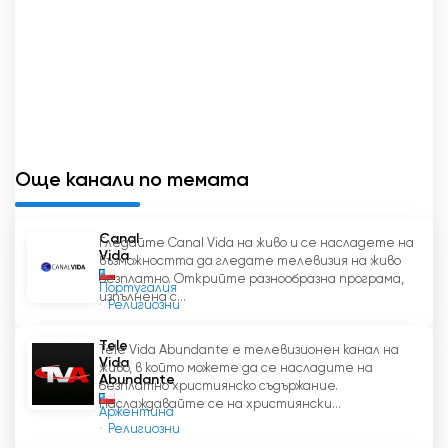
Още канали по темата
Canal
Гледайте Canal Vida на живо и се насладете на
Vida
възможността да гледате телевизия на живо
безплатно. Открийте разнообразна програма,
Португалия
изпълнена с...
Религиозни
Tele
Tele Vida Abundante е телевизионен канал на
Vida
живо, в който можете да се насладите на
Abundante
безплатно християнско съдържание.
Наслаждавайте се на християнски...
Аржентина
Религиозни