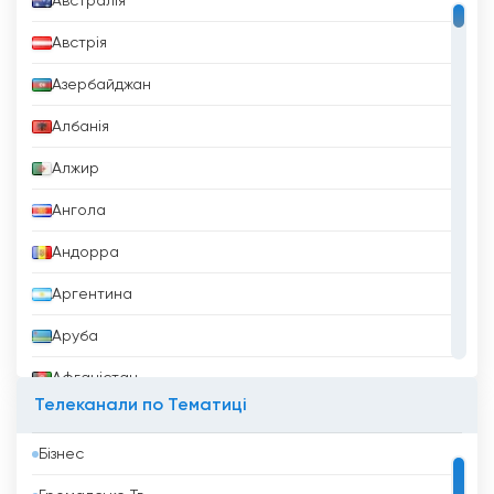
Австралія
Австрія
Азербайджан
Албанія
Алжир
Ангола
Андорра
Аргентина
Аруба
Афганістан
Телеканали по Тематиці
Бангладеш
Бізнес
Барбадос