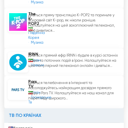
Музика
зараз онлайн
The
Дивіться пряму трансляцію K-POP2 та пориньте у
K-
яскравий світ K-pop, як ніколи раніше.
POP2
Налаштуйтеся на цей захоплюючий телеканал,
щоб дивитися...
Південна
Корея
Музика
IRINN
Дивіться прямий ефір IRINN і будьте в курсі останніх
Іран
новин та поточних подій в Ірані. Налаштуйтеся на
Новини
цей популярний телеканал онлайн і дивіться...
Pars
Дивіться телебачення в Інтернеті та
TV
насолоджуйтесь найкращим досвідом прямого
Іран
ефіру з Pars TV. Налаштуйтеся на наш канал для
Громадське
перегляду широкого...
Тв
ТВ ПО КРАЇНАХ