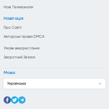
Ватикан
Нові Телеканали
Велика Британія
Навігація
Венесуела
Про Сайті
Вірменія
Авторські права DMCA
Гаїті
Умови використання
Гана
Зворотний Зв'язок
Гватемала
Гондурас
Мова
Гонконг
Українська
Греція
Грузія
Данія