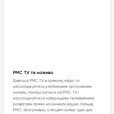
PMC TV тв наживо
Дивіться PMC TV в прямому ефірі та
насолоджуйтесь улюбленими програмами
онлайн. Налаштуйтеся на PMC TV і
насолоджуйтеся найкращими телевізійними
розвагами прямо на кінчиках ваших пальців.
PMC, безсумнівно, є місцем номер один для