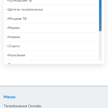
Громадське Тв
Бахрейн
Дитяче телебачення
Беліз
Місцеве ТВ
Бельгія
Музика
Бенін
Новини
Білорусь
Освіта
Болгарія
Релігійний
Болівія
Розваги
Боснія і Герцеговина
Спорт
Бразилія
Стиль Життя
Бруней
Телешопінг
Бутан
Меню
Уряд
В&#039;єтнам
Телебачення Онлайн