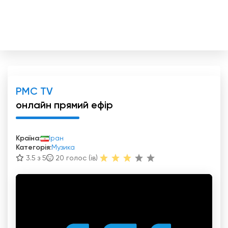
PMC TV
онлайн прямий ефір
Країна:
Іран
Категорія:
Музика
3.5 з 5
20
голос (ів)