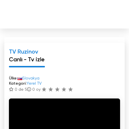
TV Ruzinov
Canlı - Tv izle
Ülke:
Slovakya
Kategori:
Yerel TV
0 de 5
0
oy