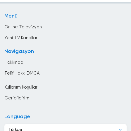
Bolivya
Spor
Bosna Hersek
Menü
Yerel TV
Brezilya
Online Televizyon
Brunei
Yeni TV Kanalları
Bulgaristan
Navigasyon
Çad
Hakkında
Çek Cumhuriyeti
Telif Hakkı DMCA
Cezayir
Kullanım Koşulları
Cibuti
Geribildirim
Çin
Danimarka
Language
Dominik Cumhuriyeti
Türkçe