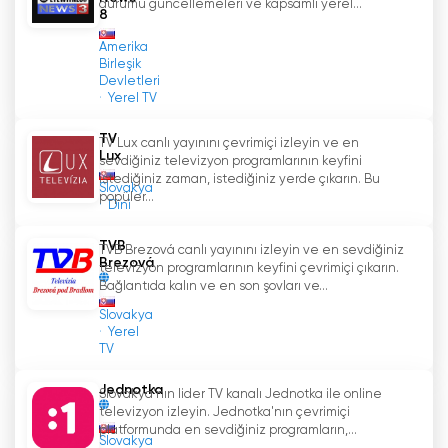
durumu güncellemeleri ve kapsamlı yerel...
programlarına çevrimiçi olarak erişmelerine
8
olanak sağladı. Bu teknolojileri benimseyen
Amerika
kanal, Ružinov
'
un coğrafi sınırlarının ötesinde
Birleşik
daha geniş bir izleyici kitlesine ulaşarak
Devletleri
Yerel TV
Slovakya
'
nın her yerinden insanların içeriğinden
yararlanmasını sağladı.
TV
TV Lux canlı yayınını çevrimiçi izleyin ve en
Lux
sevdiğiniz televizyon programlarının keyfini
Canlı yayın ve çevrimiçi televizyon izleme
istediğiniz zaman, istediğiniz yerde çıkarın. Bu
Slovakya
seçeneği, izleyicilerin medyayı tüketme
popüler...
Dini
biçiminde devrim yarattı. İzleyiciler artık
bilgisayarlarından, akıllı telefonlarından veya
TVB
TVB Brezová canlı yayınını izleyin ve en sevdiğiniz
akıllı TV
'
lerinden en sevdikleri programların
Brezová
televizyon programlarının keyfini çevrimiçi çıkarın.
keyfini çıkarabilir ve en son haberleri takip
Bağlantıda kalın ve en son şovları ve...
edebilirler. Bu esneklik, Ružinov Televizyonu
'
nu
Slovakya
izleyicileri için daha erişilebilir ve kullanışlı hale
Yerel
TV
getirerek, konumları veya zaman kısıtlamaları ne
olursa olsun tercih ettikleri programları
Jednotka
Slovakya'nın lider TV kanalı Jednotka ile online
ayarlayabilmelerini sağladı.
televizyon izleyin. Jednotka'nın çevrimiçi
platformunda en sevdiğiniz programların,...
Slovakya
Television Ružinov
'
un yüksek kaliteli programlar