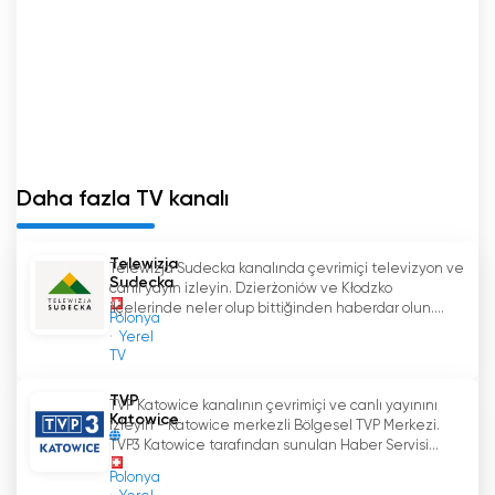
Daha fazla TV kanalı
Telewizja
Telewizja Sudecka kanalında çevrimiçi televizyon ve
Sudecka
canlı yayın izleyin. Dzierżoniów ve Kłodzko
ilçelerinde neler olup bittiğinden haberdar olun....
Polonya
Yerel
TV
TVP
TVP Katowice kanalının çevrimiçi ve canlı yayınını
Katowice
izleyin - Katowice merkezli Bölgesel TVP Merkezi.
TVP3 Katowice tarafından sunulan Haber Servisi...
Polonya