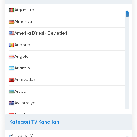
Afganistan
Almanya
Amerika Birleşik Devletleri
Andorra
Angola
Arjantin
Arnavutluk
Aruba
Avustralya
Avusturya
Kategori TV Kanalları
Azerbaycan
Alışveriş TV