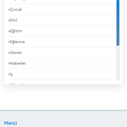
Bahreyn
Çocuk
Bangladeş
Dini
Barbados
Eğitim
Belçika
Eğlence
Belize
Genel
Benin
Haberler
Beyaz Rusya
Iş
Bhutan
Lifestyle
Birleşik Arap Emirlikleri
Müzik
Birleşik Krallık
Politika
Bolivya
Spor
Bosna Hersek
Menü