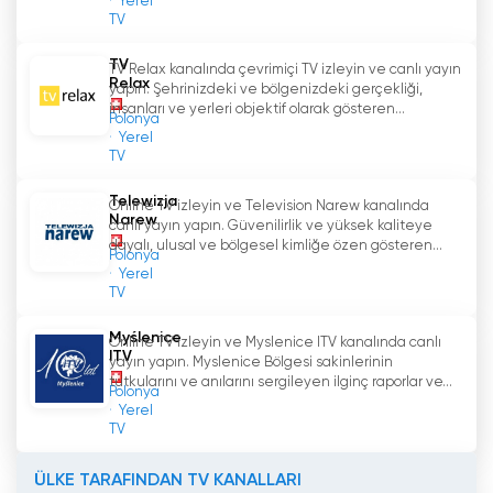
Yerel
TV
TV
TV Relax kanalında çevrimiçi TV izleyin ve canlı yayın
Relax
yapın. Şehrinizdeki ve bölgenizdeki gerçekliği,
insanları ve yerleri objektif olarak gösteren...
Polonya
Yerel
TV
Telewizja
Online TV izleyin ve Television Narew kanalında
Narew
canlı yayın yapın. Güvenilirlik ve yüksek kaliteye
dayalı, ulusal ve bölgesel kimliğe özen gösteren...
Polonya
Yerel
TV
Myślenice
Online TV izleyin ve Myslenice ITV kanalında canlı
ITV
yayın yapın. Myslenice Bölgesi sakinlerinin
tutkularını ve anılarını sergileyen ilginç raporlar ve...
Polonya
Yerel
TV
ÜLKE TARAFINDAN TV KANALLARI