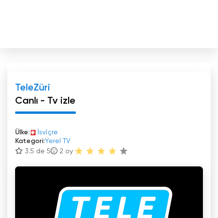
TeleZüri
Canlı - Tv izle
Ülke:
İsviçre
Kategori:
Yerel TV
3.5 de 5
2
oy