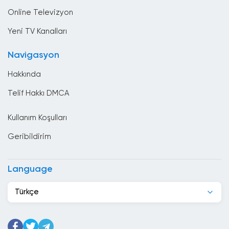
Yerel TV
Brezilya
Online Televizyon
Brunei
Yeni TV Kanalları
Bulgaristan
Navigasyon
Çad
Hakkında
Çek Cumhuriyeti
Telif Hakkı DMCA
Cezayir
Kullanım Koşulları
Cibuti
Geribildirim
Çin
Danimarka
Language
Dominik Cumhuriyeti
Türkçe
Ekvador
El Salvador