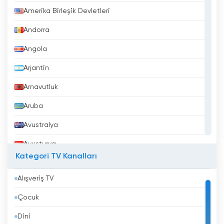
Amerika Birleşik Devletleri
Andorra
Angola
Arjantin
Arnavutluk
Aruba
Avustralya
Avusturya
Kategori TV Kanalları
Azerbaycan
Alışveriş TV
Bahreyn
Çocuk
Bangladeş
Dini
Barbados