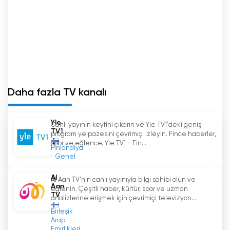
Daha fazla TV kanalı
Yle
Canlı yayının keyfini çıkarın ve Yle TV1'deki geniş
TV1
program yelpazesini çevrimiçi izleyin. Fince haberler,
spor ve eğlence. Yle TV1 - Fin...
Finlandiya
Genel
Al
Al Aan TV'nin canlı yayınıyla bilgi sahibi olun ve
Aan
eğlenin. Çeşitli haber, kültür, spor ve uzman
TV
analizlerine erişmek için çevrimiçi televizyon...
Birleşik
Arap
Emirlikleri