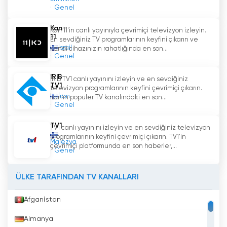
Genel
Kan
Kan 11'in canlı yayınıyla çevrimiçi televizyon izleyin.
11
En sevdiğiniz TV programlarının keyfini çıkarın ve
İsrail
kendi cihazınızın rahatlığında en son...
Genel
IRIB
IRIB TV1 canlı yayınını izleyin ve en sevdiğiniz
TV1
televizyon programlarının keyfini çevrimiçi çıkarın.
İran
İran'ın popüler TV kanalındaki en son...
Genel
TV1
TV1 canlı yayınını izleyin ve en sevdiğiniz televizyon
programlarının keyfini çevrimiçi çıkarın. TV1'in
Malezya
çevrimiçi platformunda en son haberler,...
Genel
ÜLKE TARAFINDAN TV KANALLARI
Afganistan
Almanya