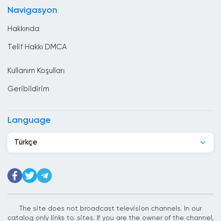
Bulgaristan
Navigasyon
Çad
Hakkında
Çek Cumhuriyeti
Telif Hakkı DMCA
Cezayir
Kullanım Koşulları
Cibuti
Geribildirim
Çin
Danimarka
Language
Dominik Cumhuriyeti
Türkçe
Ekvador
El Salvador
Endonezya
Ermenistan
The site does not broadcast television channels. In our
catalog only links to. sites. If you are the owner of the channel,