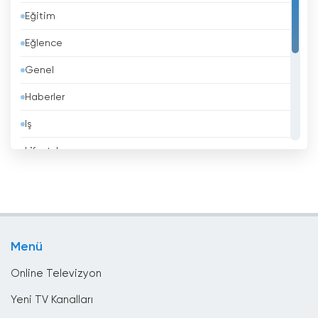
Eğitim
Belçika
Eğlence
Belize
Genel
Benin
Haberler
Beyaz Rusya
Iş
Bhutan
Lifestyle
Birleşik Arap Emirlikleri
Müzik
Birleşik Krallık
Politika
Bolivya
Spor
Bosna Hersek
Menü
Yerel TV
Brezilya
Online Televizyon
Brunei
Yeni TV Kanalları