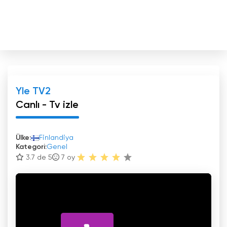
Yle TV2
Canlı - Tv izle
Ülke:
Finlandiya
Kategori:
Genel
3.7 de 5
7
oy