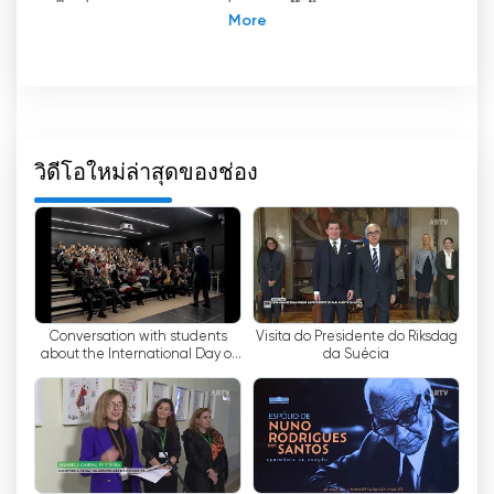
ใหญ่และคณะกรรมการต่างๆ รวมถึงกิจกรรมและเหตุ
การณ์อื่นๆ ที่เกี่ยวข้องกับชีวิตในรัฐสภา นับตั้งแต่ก่อตั้ง
ขึ้น ช่องนี้มีบทบาทสำคัญในการเผยแพร่และติดตาม
กิจกรรมทางด้านนิติบัญญัติในโปรตุเกส
ในขั้นต้น ช่องรัฐสภาเริ่มออกอากาศทางโทรทัศน์แบบ
เสียค่าบริการ ผ่านผู้ให้บริการ TV Cabo เมื่อวันที่ 18
วิดีโอใหม่ล่าสุดของช่อง
กันยายน 2545 อย่างไรก็ตาม หลังจากนั้นอีก 10 ปี คือ
ในวันที่ 27 ธันวาคม 2555 ช่องดังกล่าวจึงเริ่มออก
อากาศฟรีทางโทรทัศน์ระบบดิจิทัลภาคพื้นดิน (DTT)
ทำให้ประชาชนสามารถรับชมการอภิปรายในรัฐสภา
แบบสดๆ ได้ฟรีและเข้าถึงได้ง่าย
Conversation with students
Visita do Presidente do Riksdag
จนกระทั่งวันที่ 3 มกราคม 2556 การออกอากาศประจำ
about the International Day of
da Suécia
ของช่องรัฐสภาจึงเริ่มเปิดให้ประชาชนทั่วไปรับชมได้
Commemoration in Memory of
การเข้าถึงอย่างกว้างขวางนี้ทำให้ประชาชนสามารถ
the Victims ...
ติดตามการอภิปรายและการตัดสินใจที่กำหนดทิศทาง
ของประเทศได้แบบเรียลไทม์
-
การเมืองและกฎหมาย
ข้อดีอย่างหนึ่งของช่องรัฐสภาคือ การรับชมโทรทัศน์สด