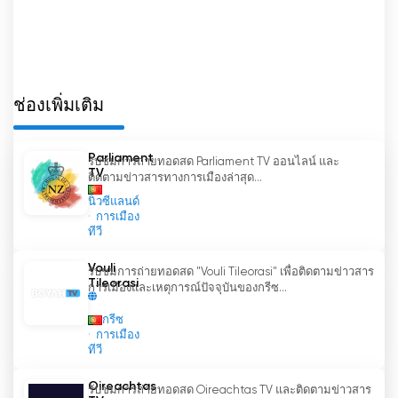
ช่องโทรทัศน์ Canal Parlamento มีบทบาทสำคัญใน
การเผยแพร่และส่งเสริมความโปร่งใสในกิจกรรมของ
รัฐสภาในโปรตุเกส ผ่านการถ่ายทอดสดและการรับชม
ทีวีสดได้ฟรี ช่องนี้ช่วยให้ประชาชนสามารถติดตาม
ช่องเพิ่มเติม
การตัดสินใจที่ส่งผลกระทบต่อชีวิตของพวกเขาได้อย่าง
ใกล้ชิด และมีส่วนร่วมในกิจกรรมทางการเมืองอย่าง
กระตือรือร้นและรอบรู้มากขึ้น นับเป็นเครื่องมือสำคัญ
Parliament
รับชมการถ่ายทอดสด Parliament TV ออนไลน์ และ
สำหรับประชาธิปไตยและการมีส่วนร่วมทางการเมือง
TV
ติดตามข่าวสารทางการเมืองล่าสุด...
ของประชาชน
นิวซีแลนด์
การเมือง
ทีวี
ARTV - Canal Parlamento รับชมการ
ถ่ายทอดสดออนไลน์ได้แล้วตอนนี้
Vouli
รับชมการถ่ายทอดสด "Vouli Tileorasi" เพื่อติดตามข่าวสาร
Tileorasi
การเมืองและเหตุการณ์ปัจจุบันของกรีซ...
กรีซ
การเมือง
ทีวี
Oireachtas
รับชมการถ่ายทอดสด Oireachtas TV และติดตามข่าวสาร