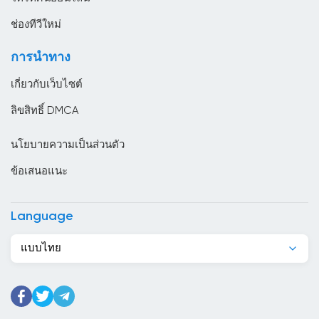
ตรินิแดดและโตเบโก
ช่องทีวีใหม่
ตูนิเซีย
การนำทาง
ทาจิกิสถาน
เกี่ยวกับเว็บไซต์
นครวาติกัน
ลิขสิทธิ์ DMCA
นอร์เวย์
นโยบายความเป็นส่วนตัว
นิการากัว
ข้อเสนอแนะ
นิวซีแลนด์
บราซิล
Language
บรูไน
แบบไทย
บอสเนียและเฮอร์เซโกวีนา
บังกลาเทศ
บัลแกเรีย