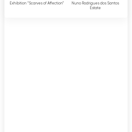
Exhibition “Scarves of Affection”
Nuno Rodrigues dos Santos
ได้ฟรี โดยไม่ต้องเสียค่าใช้จ่ายสำหรับบริการโทรทัศน์
Estate
แบบเสียค่าบริการ ซึ่งเป็นการส่งเสริมประชาธิปไตยใน
การเข้าถึงข้อมูลทางการเมือง ทำให้ทุกคนไม่ว่าจะมี
ฐานะทางเศรษฐกิจและสังคมอย่างไร ก็สามารถรับ
ทราบถึงการกระทำของตัวแทนที่ตนเลือกได้
นอกจากการอภิปรายในรัฐสภาแล้ว ช่องโทรทัศน์
Canal Parlamento ยังถ่ายทอดเหตุการณ์และกิจกร
รมอื่นๆ ที่เกี่ยวข้องกับชีวิตในรัฐสภา เช่น การประชุม
สัมมนา และการรับฟังความคิดเห็นสาธารณะ ซึ่งช่วย
ส่งเสริมความโปร่งใสและความใกล้ชิดระหว่าง
ประชาชนและผู้แทนของพวกเขา ส่งเสริม
ประชาธิปไตยที่มีส่วนร่วมและได้รับข้อมูลอย่างครบ
ถ้วนมากขึ้น
เมื่อวันที่ 22 กรกฎาคม 2558 ช่องโทรทัศน์รัฐสภาได้
ก้าวไปอีกขั้นในด้านคุณภาพของภาพ โดยเปลี่ยนไปใช้
รูปแบบ 16:9 ซึ่งมอบประสบการณ์การรับชมที่กว้างขึ้น
และน่าเพลิดเพลินยิ่งขึ้นสำหรับผู้ชม