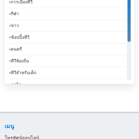
การเมืองทีวี
จอร์แดน
กีฬา
จาเมกา
ข่าว
จิบูตี
ช้อปปิ้งทีวี
จีน
ดนตรี
ชาด
ทีวีท้องถิ่น
ชิลี
ทีวีสำหรับเด็ก
ซานมาริโน
ธุรกิจ
ซาอุดีอาระเบีย
บันเทิงทีวี
ซีเรีย
เคร่งศาสนา
ซูดาน
โทรทัศน์ทั่วไป
ซูรินาม
เมนู
ไลฟ์สไตล์
ญี่ปุ่น
โทรทัศน์ออนไลน์