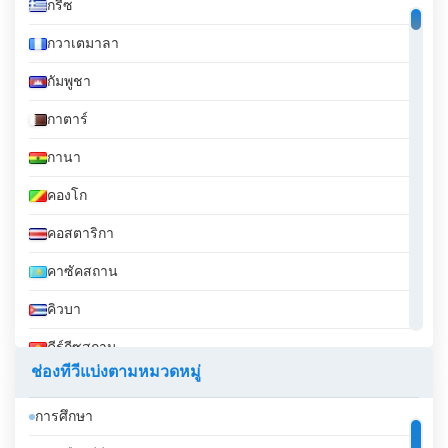
กรีซ
กวาเตมาลา
กัมพูชา
กาตาร์
กานา
คองโก
คอสตาริกา
คาซัคสถาน
คิวบา
คีร์กีซสถาน
ช่องทีวีแบ่งตามหมวดหมู่
คูเวต
การศึกษา
จอร์เจีย