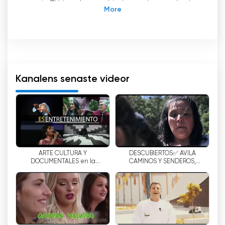
gratis-TV-kanal som erbjuder ett brett utbud
av innehåll för den venezuelanska allmänheten.
Kanalen började sändas den 31 augusti 2015
och ägs av Grupo Trust Mediático, ett företag
som omfattar flera företag med anknytning till
reklam (Vepaco), marknadsföring,
telekommunikation samt juridiska och finansiella
Kanalens senaste videor
konsultföretag.
Vepaco TV har ett varierat programutbud med
nyheter, sport, underhållning, barnprogram,
serier, filmer och varietéer. Kanalen erbjuder
också live-program så att tittarna kan titta på
ARTE CULTURA Y
DESCUBIERTOS✅ AVILA
TV via Internet gratis. Dessutom erbjuder
DOCUMENTALES en la
CAMINOS Y SENDEROS,
kanalen en applikation för mobila enheter som
Televisión Venezolana //
MUJERES DEL SUR,✅ DANTA
gör det möjligt för användare att titta på
PROMO VEPACOTV CON JINGLE
ANA, HÁBLAME CLARO,
UNITARIOS
direktsända program var som helst.
Vepaco TV har också blivit en plattform för att
sända utbildnings- och kulturinnehåll. Kanalen