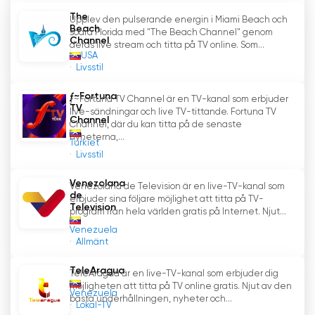
The
Upplev den pulserande energin i Miami Beach och
Beach
södra Florida med "The Beach Channel" genom
Channel
deras live stream och titta på TV online. Som...
USA
Livsstil
ƒ~Fortuna
ƒ~Fortuna TV Channel är en TV-kanal som erbjuder
TV
live-sändningar och live TV-tittande. Fortuna TV
Channel
Channel, där du kan titta på de senaste
nyheterna,...
Turkiet
Livsstil
Venezolana
Venezolana de Television är en live-TV-kanal som
de
erbjuder sina följare möjlighet att titta på TV-
Television
program från hela världen gratis på Internet. Njut...
Venezuela
Allmänt
TeleAragua
TeleAragua är en live-TV-kanal som erbjuder dig
möjligheten att titta på TV online gratis. Njut av den
Venezuela
bästa underhållningen, nyheter och...
Lokal-TV