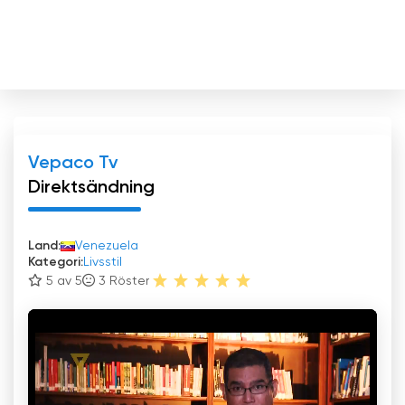
Vepaco Tv
Direktsändning
Land:
Venezuela
Kategori:
Livsstil
5 av 5
3
Röster