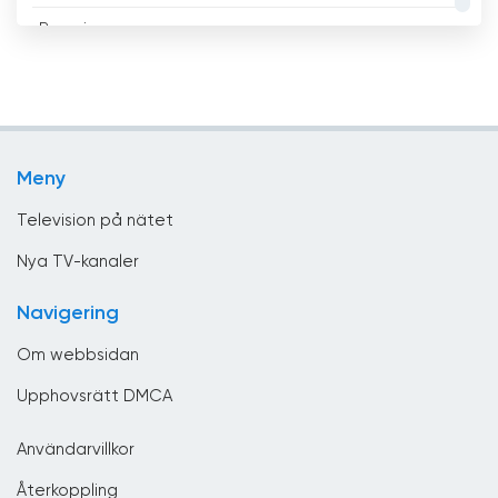
Regeringen
Brasilien
Religiös
Brunei
Sport
Bulgarien
Teleshopping
Chile
Meny
Underhållning
Columbia
Television på nätet
Costa Rica
Nya TV-kanaler
Cypern
Navigering
Danmark
Om webbsidan
Djibouti
Upphovsrätt DMCA
Dominikanska republiken
Användarvillkor
Ecuador
Återkoppling