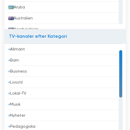
Aruba
Australien
Azerbajdzjan
TV-kanaler efter Kategori
Bahrain
Allmänt
Bangladesh
Barn
Barbados
Business
Belgien
Livsstil
Belize
Lokal-TV
Benin
Musik
Bhutan
Nyheter
Bolivia
Pedagogiska
Bosnien och Hercegovina