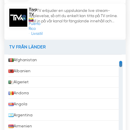
Tiva
Tiva TV erbjuder en uppslukande live stream-
TV
upplevelse, så att du enkelt kan titta på TV online.
Ställ in på vår kanal för fängslande innehåll och...
Puerto
Rico
Livsstil
TV FRÅN LÄNDER
Afghanistan
Albanien
Algeriet
Andorra
Angola
Argentina
Armenien