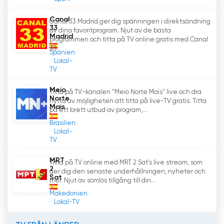
Canal
Canal 33 Madrid ger dig spänningen i direktsändning
33
av dina favoritprogram. Njut av de bästa
Madrid
programmen och titta på TV online gratis med Canal
33...
Spanien
Lokal-
TV
Meio
Titta på TV-kanalen "Meio Norte Mais" live och dra
Norte
nytta av möjligheten att titta på live-TV gratis. Titta
Mais
på ett brett utbud av program,...
Brasilien
Lokal-
TV
MRT
Titta på TV online med MRT 2 Sat's live stream, som
2
ger dig den senaste underhållningen, nyheter och
Sat
mer. Njut av sömlös tillgång till din...
Makedonien
Lokal-TV