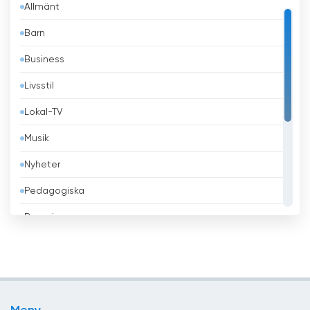
Allmänt
Bangladesh
Barn
Barbados
Business
Belgien
Livsstil
Belize
Lokal-TV
Benin
Musik
Bhutan
Nyheter
Bolivia
Pedagogiska
Bosnien och Hercegovina
Regeringen
Brasilien
Religiös
Brunei
Sport
Bulgarien
Teleshopping
Chile