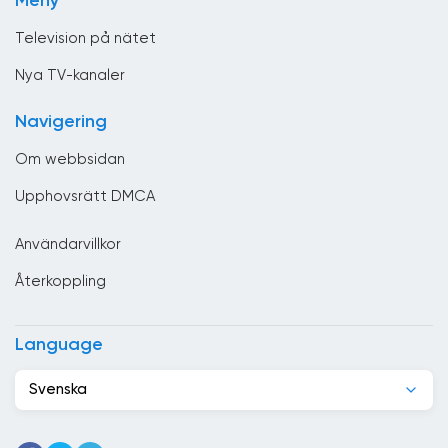
Meny
Underhållning
Columbia
Television på nätet
Costa Rica
Nya TV-kanaler
Cypern
Navigering
Danmark
Om webbsidan
Djibouti
Upphovsrätt DMCA
Dominikanska republiken
Användarvillkor
Ecuador
Återkoppling
Egypten
El Salvador
Language
Elfenbenskusten
Svenska
Estland
Etiopien