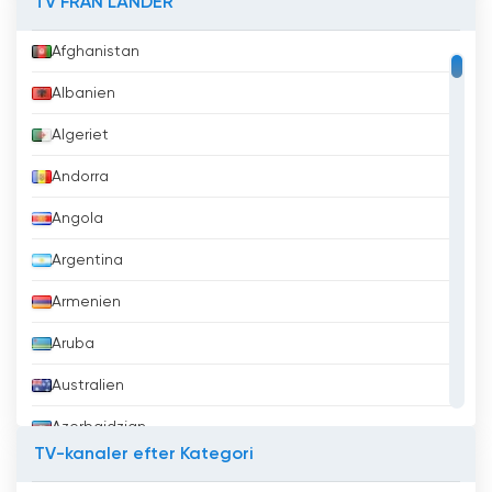
TV FRÅN LÄNDER
Afghanistan
Albanien
Algeriet
Andorra
Angola
Argentina
Armenien
Aruba
Australien
Azerbajdzjan
TV-kanaler efter Kategori
Bahrain