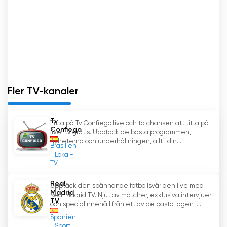
Fler TV-kanaler
Tv
Titta på Tv Confiego live och ta chansen att titta på
Confiego
live-tv gratis. Upptäck de bästa programmen,
nyheterna och underhållningen, allt i din...
Brasilien
Lokal-
TV
Real
Upptäck den spännande fotbollsvärlden live med
Madrid
Real Madrid TV. Njut av matcher, exklusiva intervjuer
TV
och specialinnehåll från ett av de bästa lagen i...
Spanien
Sport