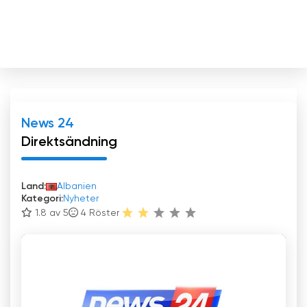
News 24
Direktsändning
Land:
Albanien
Kategori:
Nyheter
1.8 av 5
4
Röster