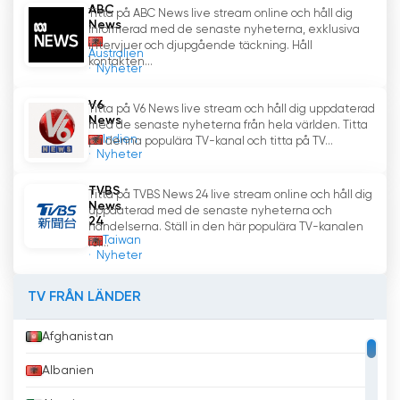
News 24 Se livestreaming online
ABC
Titta på ABC News live stream online och håll dig
News
informerad med de senaste nyheterna, exklusiva
intervjuer och djupgående täckning. Håll
Australien
kontakten...
Nyheter
V6
Titta på V6 News live stream och håll dig uppdaterad
News
med de senaste nyheterna från hela världen. Titta
Indien
på denna populära TV-kanal och titta på TV...
Nyheter
TVBS
Titta på TVBS News 24 live stream online och håll dig
News
uppdaterad med de senaste nyheterna och
24
händelserna. Ställ in den här populära TV-kanalen
Taiwan
för...
Nyheter
TV FRÅN LÄNDER
Afghanistan
Albanien