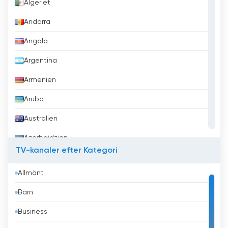
Algeriet
Andorra
Angola
Argentina
Armenien
Aruba
Australien
Azerbajdzjan
TV-kanaler efter Kategori
Bahrain
Allmänt
Bangladesh
Barn
Barbados
Business
Belgien