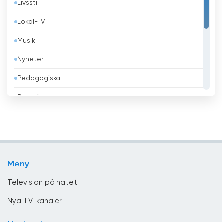
Livsstil
Belize
Lokal-TV
Benin
Musik
Bhutan
Nyheter
Bolivia
Pedagogiska
Bosnien och Hercegovina
Regeringen
Brasilien
Religiös
Brunei
Sport
Bulgarien
Teleshopping
Chile
Meny
Underhållning
Columbia
Television på nätet
Costa Rica
Nya TV-kanaler
Cypern