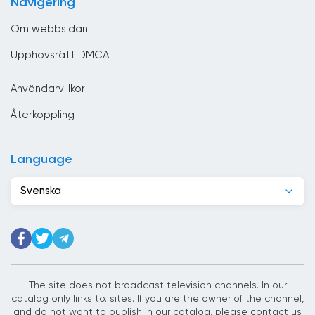
Navigering
Danmark
Om webbsidan
Djibouti
Upphovsrätt DMCA
Dominikanska republiken
Användarvillkor
Ecuador
Återkoppling
Egypten
El Salvador
Language
Elfenbenskusten
Svenska
Estland
Etiopien
Filippinerna
Finland
The site does not broadcast television channels. In our
catalog only links to. sites. If you are the owner of the channel,
Förenade Arabemiraten
and do not want to publish in our catalog, please contact us