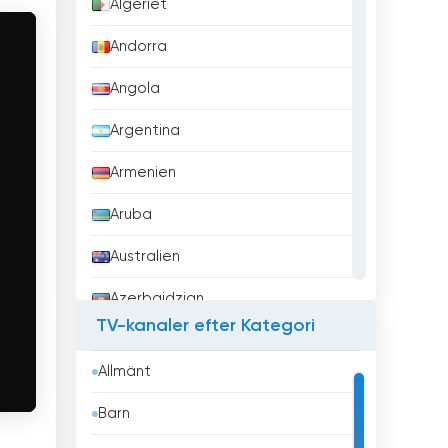
Algeriet
Andorra
Angola
Argentina
Armenien
Aruba
Australien
Azerbajdzjan
TV-kanaler efter Kategori
Bahrain
Allmänt
Bangladesh
Barn
Barbados