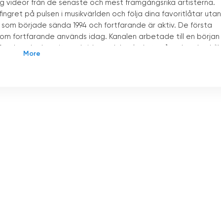
dig videor från de senaste och mest framgångsrika artisterna.
ingret på pulsen i musikvärlden och följa dina favoritlåtar utan
som började sända 1994 och fortfarande är aktiv. De första
som fortfarande används idag. Kanalen arbetade till en början
en har dock vuxit med tiden och har lyckats nå en bred publik 
ik. Låtar av de mest populära artisterna inom genrer som po
hela dagen. Kanalen är en av de första TV-kanalerna i Turkiet
sätt kan musikälskare upptäcka de senaste låtarna och
V dessutom kända DJ-framträdanden för tittarna i
en spännande upplevelse för musikfans. Tack vare
ska uppträdanden av kända DJs direkt från sina hem eller någo
lära musikkanalerna i Turkiet. Kanalens popularitet har
olika musikgenrer i sina sändningar och är den första att sän
mträdanden också tittarnas uppmärksamhet.