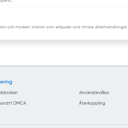
opens...
tiv och modern station som erbjuder sina tittare direktsändningar 
ering
bbsidan
Användarvillkor
vsrätt DMCA
Återkoppling