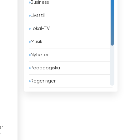
Business
Belgien
Livsstil
Belize
Lokal-TV
Benin
Musik
Bhutan
Nyheter
Bolivia
Pedagogiska
Bosnien och Hercegovina
Regeringen
Brasilien
Religiös
Brunei
Sport
Bulgarien
Teleshopping
Chile
er
Underhållning
v
Columbia