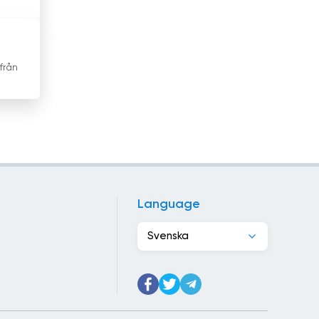
Hongkong
Indien
från
Indonesien
Irak
Irakiska Kurdistan
Iran
Irland
Language
Island
Svenska
Israel
Italien
Jamaica