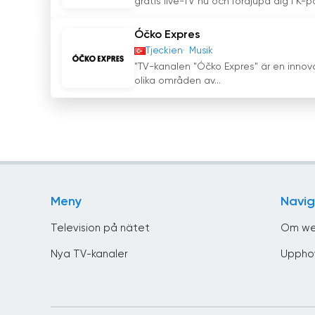
gratis live-TV nu och fördjupa dig i K-p
Óčko Expres
Tjeckien
Musik
"TV-kanalen "Óčko Expres" är en innova
olika områden av...
Meny
Navig
Television på nätet
Om we
Nya TV-kanaler
Uppho