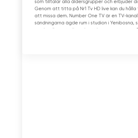
som tilltalar alla åldersgrupper och erbjuder 
Genom att titta på Nr1 Tv HD live kan du hålla f
att missa dem. Number One TV är en TV-kanal 
sändningarna ägde rum i studion i Yenibosna, 
med en liten studio och ett begränsat team. D
Turkiet.
Number One TV sänder mestadels utländsk mus
hip-hop, r&b och rock spelas på kanalen under 
som sänder klipp från nyutgivna låtar. På så 
musikvideorna via Number One TV.
På vissa dagar och helger visar Number One T
direktsändning. Dessa uppträdanden erbjuder 
direktsändningar kan tittarna bevittna energi
annanstans.
Number One TV är känd som en av de mest popu
förstärkts av det faktum att den har en mängd 
nyutgivna låtar. Dessutom lockar live DJ-fra