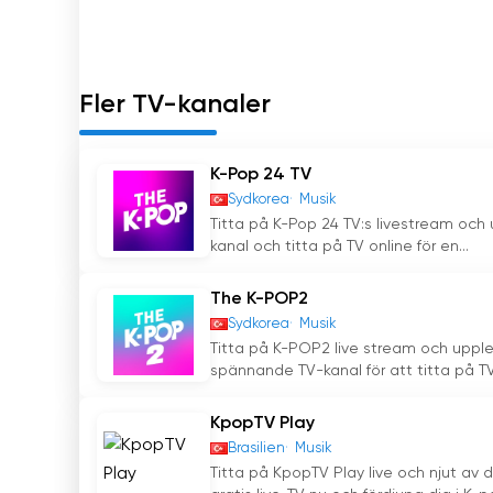
Sammanfattningsvis är Number One TV en TV-ka
sändningar innehåller vanligtvis utländsk musik 
mest populära namnen inom populära musikgen
Fler TV-kanaler
uppträdanden. Number One TV, som är en viktig k
musikälskare i Turkiet.
K-Pop 24 TV
Nr1 Tv HD Se livestreaming online
Sydkorea
Musik
Titta på K-Pop 24 TV:s livestream och
kanal och titta på TV online för en...
The K-POP2
Sydkorea
Musik
Titta på K-POP2 live stream och upple
spännande TV-kanal för att titta på TV.
KpopTV Play
Brasilien
Musik
Titta på KpopTV Play live och njut av