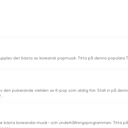
nal som grundades 1994 och fortfarande är i drift. Dess
och har en stor publik i Turkiet. Förutom att sända låtar från d
rer, väcker kanalen också uppmärksamhet med sina live DJ-
älla särskilt för musikälskare, har fått uppskattning av
 upplev det bästa av koreansk popmusik. Titta på denna populära 
v den pulserande världen av K-pop som aldrig förr. Ställ in på denn
..
 de bästa koreanska musik- och underhållningsprogrammen. Titta p