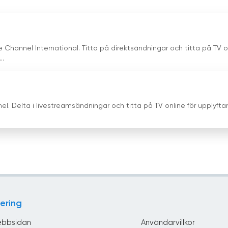
Channel International. Titta på direktsändningar och titta på TV o
..
l. Delta i livestreamsändningar och titta på TV online för upplyft
ering
bbsidan
Användarvillkor