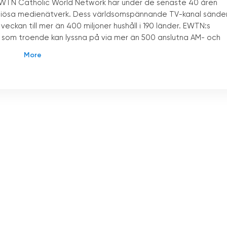
WTN Catholic World Network har under de senaste 40 åren
eligiösa medienätverk. Dess världsomspännande TV-kanal sände
eckan till mer än 400 miljoner hushåll i 190 länder. EWTN:s
er som troende kan lyssna på via mer än 500 anslutna AM- och
e aktör inom religiösa medier och gör det möjligt för katols
religion genom direktsändningar. Mässor, böner och andra
 möjligt för de troende att delta i religiösa tjänster från
inte kan delta personligen.
av stort intresse i Ungern. EWTN Catholic Television är också
 av EWTN-familjen. För de ungerska troende innebär detta att 
odersmål, vilket i hög grad bidrar till att stärka den religiösa
opularitet på nätet är också enastående. Flera
WTN-sändningar, liksom arkiv över tidigare program och