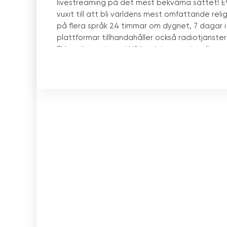
livestreaming på det mest bekväma sättet! E
vuxit till att bli världens mest omfattande r
på flera språk 24 timmar om dygnet, 7 dagar i v
plattformar tillhandahåller också radiotjänst
FM-radiostationer i USA och internationellt.
EWTN Catholic World Network är en framståend
troende att när som helst få kontakt med sin 
religiösa evenemang som sänds av EWTN gör det
bekvämligheten av sina egna hem, även om de 
EWTN TV:s kanaler och radiostationer är också 
tillgängligt i Ungern och fungerar som en del
kan se och lyssna på religiöst innehåll på sitt m
gemenskapen och fördjupa tron.
EWTN Catholic World Networks räckvidd och p
webbplattformar erbjuder direktsändning av E
religiösa evenemang.