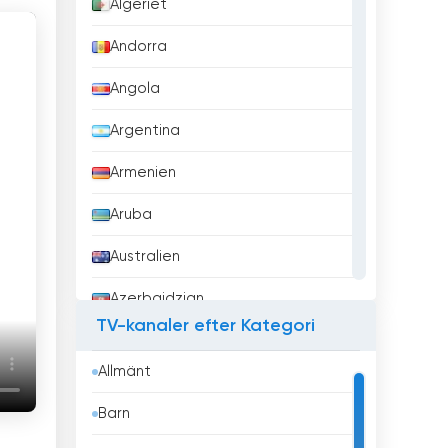
Algeriet
Andorra
Angola
Argentina
Armenien
Aruba
Australien
Azerbajdzjan
TV-kanaler efter Kategori
Bahrain
Allmänt
Bangladesh
Barn
Barbados