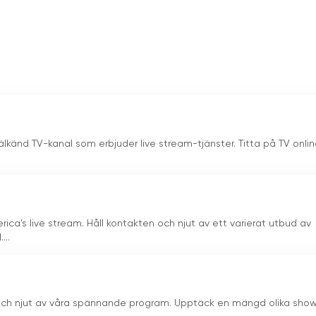
lkänd TV-kanal som erbjuder live stream-tjänster. Titta på TV onli
ca's live stream. Håll kontakten och njut av ett varierat utbud av
...
" och njut av våra spännande program. Upptäck en mängd olika sho