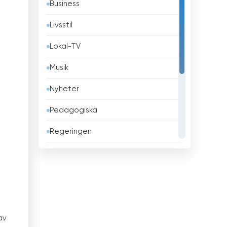
Business
Belgien
Livsstil
Belize
Lokal-TV
Benin
Musik
Bhutan
Nyheter
Bolivia
Pedagogiska
Bosnien och Hercegovina
Regeringen
Brasilien
Religiös
Brunei
Sport
Bulgarien
Teleshopping
Chile
Underhållning
av
Columbia