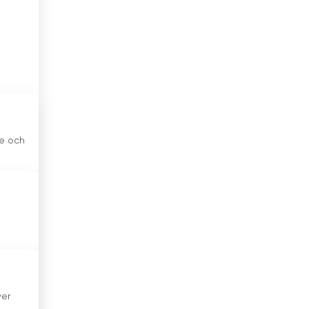
Etiopien
Filippinerna
Finland
Förenade Arabemiraten
Frankrike
ne och
Georgien
Ghana
Grekland
Guatemala
Haiti
Honduras
wer