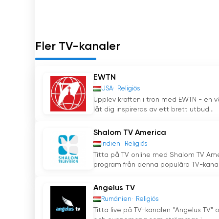
Bonum TV Se livestreaming online
Fler TV-kanaler
EWTN
USA
Religiös
Upplev kraften i tron med EWTN - en vä
låt dig inspireras av ett brett utbud...
Shalom TV America
Indien
Religiös
Titta på TV online med Shalom TV Ameri
program från denna populära TV-kanal.
Angelus TV
Rumänien
Religiös
Titta live på TV-kanalen "Angelus TV