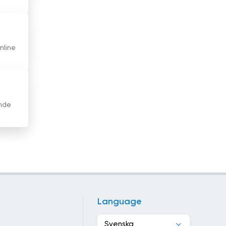
Hongkong
Indien
nline
Indonesien
Irak
Irakiska Kurdistan
ande
Iran
Irland
Island
Israel
Italien
Language
Jamaica
Svenska