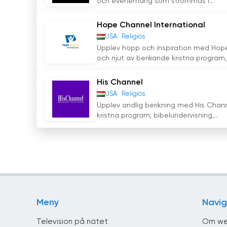
och evenemang som strömmas i...
Hope Channel International
USA
Religiös
Upplev hopp och inspiration med Hope 
och njut av berikande kristna program,.
His Channel
USA
Religiös
Upplev andlig berikning med His Channe
kristna program, bibelundervisning,...
Meny
Navig
Television på nätet
Om we