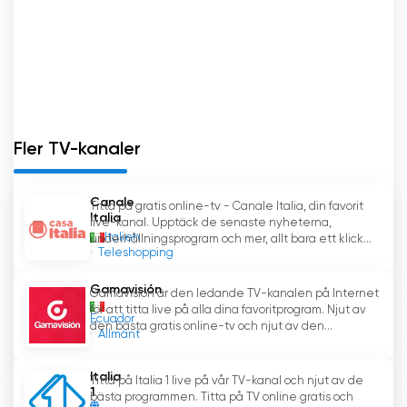
Fler TV-kanaler
Canale
Titta på gratis online-tv - Canale Italia, din favorit
Italia
live-kanal. Upptäck de senaste nyheterna,
Italien
underhållningsprogram och mer, allt bara ett klick...
Teleshopping
Gamavisión
Gamavisión är den ledande TV-kanalen på Internet
för att titta live på alla dina favoritprogram. Njut av
Ecuador
den bästa gratis online-tv och njut av den...
Allmänt
Italia
Titta på Italia 1 live på vår TV-kanal och njut av de
1
bästa programmen. Titta på TV online gratis och