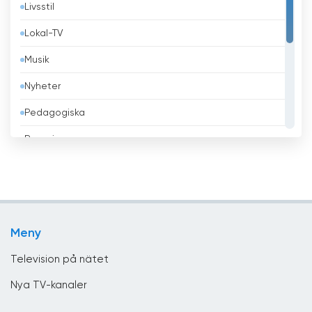
Livsstil
Belize
Lokal-TV
Benin
Musik
Bhutan
Nyheter
Bolivia
Pedagogiska
Bosnien och Hercegovina
Regeringen
Brasilien
Religiös
Brunei
Sport
Bulgarien
Teleshopping
Chile
Meny
Underhållning
Columbia
Television på nätet
Costa Rica
Nya TV-kanaler
Cypern