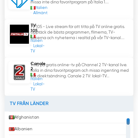
missa inte dina favoritprogram på Italia 1....
Italien
Allmänt
TV
TV 105 - Live stream för att titta på TV online gratis.
105
Upptäck de bästa programmen, filmerna, TV-
serierna och nyheterna i realtid på vår TV-kanal....
Italien
Lokal-
TV
Canale
Titta på gratis online-tv på Channel 2 TV-kanal live.
2
Kolla in dina favoritprogram och missa ingenting med
vår direktsändning. Canale 2 TV: lokal-TV...
Italien
Lokal-
TV
TV FRÅN LÄNDER
Afghanistan
Albanien