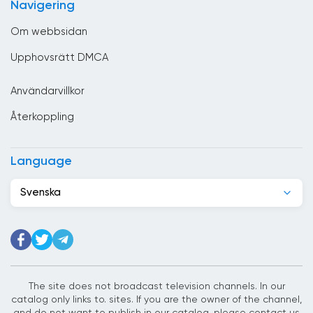
Navigering
Danmark
Om webbsidan
Djibouti
Upphovsrätt DMCA
Dominikanska republiken
Användarvillkor
Ecuador
Återkoppling
Egypten
El Salvador
Language
Elfenbenskusten
Svenska
Estland
Etiopien
Filippinerna
Finland
The site does not broadcast television channels. In our
catalog only links to. sites. If you are the owner of the channel,
Förenade Arabemiraten
and do not want to publish in our catalog, please contact us