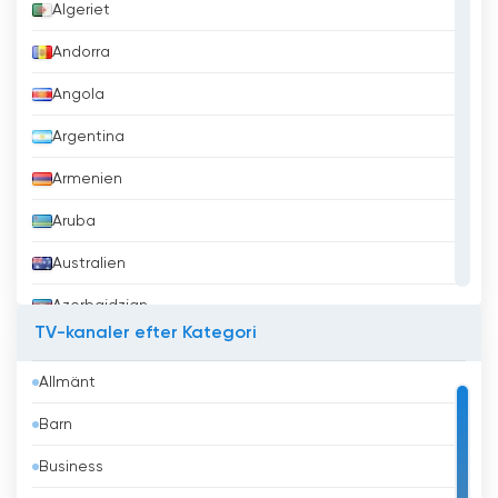
Algeriet
Andorra
Angola
Argentina
Armenien
Aruba
Australien
Azerbajdzjan
TV-kanaler efter Kategori
Bahrain
Allmänt
Bangladesh
Barn
Barbados
Business
Belgien