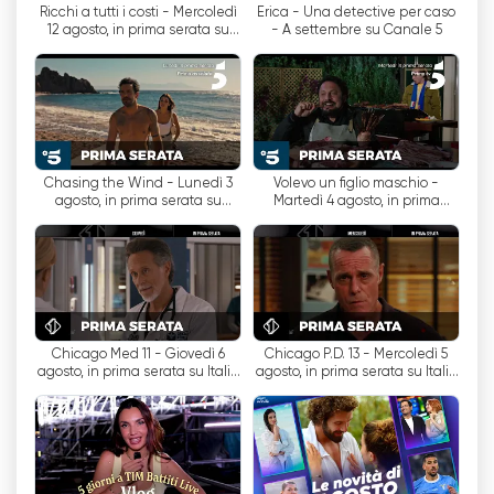
Ricchi a tutti i costi - Mercoledì
Erica - Una detective per caso
12 agosto, in prima serata su
- A settembre su Canale 5
En av Kanal 5:s styrkor är dess förmåga att
Canale 5
erbjuda direktsänt innehåll. Det innebär att
tittarna kan följa händelser i realtid, till exempel
fotbollsmatcher, konserter eller
aktualitetsprogram. Livestreaming gör det
möjligt för tittarna att uppleva känslorna i
Chasing the Wind - Lunedì 3
Volevo un figlio maschio -
evenemanget som om de var där personligen,
agosto, in prima serata su
Martedì 4 agosto, in prima
Canale 5
serata su Canale 5
vilket skapar en uppslukande upplevelse för
tittarna.
Dessutom erbjuder Kanal 5 gratis tv-tittande
online via sin webbplats eller mobilapplikation.
Detta gör det möjligt för tittarna att få
Chicago Med 11 - Giovedì 6
Chicago P.D. 13 - Mercoledì 5
agosto, in prima serata su Italia
agosto, in prima serata su Italia
tillgång till kanalens innehåll när som helst och
1
1
var som helst, vilket ger maximal flexibilitet och
bekvämlighet.
Under årens lopp har Kanal 5 fått en