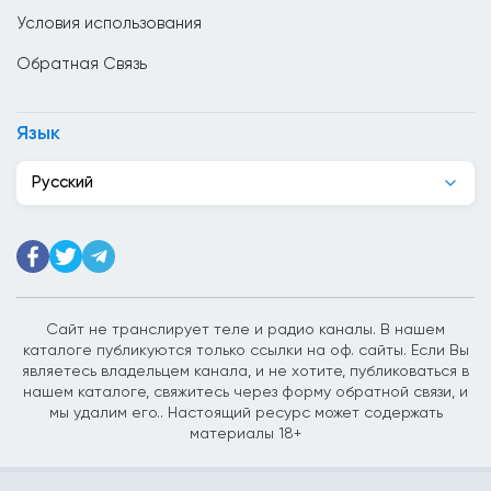
Условия использования
Гаити
Обратная Связь
Гана
Гватемала
Язык
Германия
Русский
Гондурас
Гонк Конг
Греция
Грузия
Сайт не транслирует теле и радио каналы. В нашем
каталоге публикуются только ссылки на оф. сайты. Если Вы
Дания
являетесь владельцем канала, и не хотите, публиковаться в
нашем каталоге, свяжитесь через форму обратной связи, и
Джибути
мы удалим его.. Настоящий ресурс может содержать
материалы 18+
Доминиканская Республика