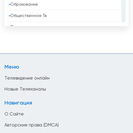
Образование
Бенин
Общественное Тв
Болгария
Политические
Боливия
Развлекательные
Босния и Герцеговина
Религиозные
Бразилия
Спорт
Бруней
Меню
Телемагазины
Бутан
Телевидение онлайн
Ватикан
Новые Телеканалы
Великобритания
Навигация
Венгрия
О Сайте
Венесуэла
Авторские права (DMCA)
Вьетнам