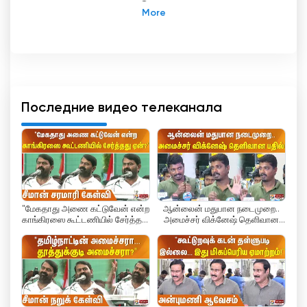
реального времени. Оставайтесь в курсе
событий вместе с Polimer News, вашим
основным источником прямой трансляции
новостей.
Polimer News - тамильский новостной
спутниковый телеканал, завоевавший
репутацию канала, предоставляющего
Последние видео телеканала
объективные новости и достоверную
информацию социально сознательным
обывателям. Благодаря круглосуточному
вещанию Polimer News стал надежным
источником новостей для миллионов зрителей
по всему штату Тамилнад.
"மேகதாது அணை கட்டுவேன் என்ற
ஆன்லைன் மதுபான நடைமுறை..
காங்கிரஸை கூட்டணியில் சேர்த்தது
அமைச்சர் விக்னேஷ் தெளிவான
Основанная г-ном П.В. Каляна Сундарамом,
ஏன்?" சீமான் சரமாரி கேள்வி
பதில்
компания Polimer News входит в состав Polimer
Group, которая также управляет 8 базовыми
кабельными телеканалами в различных
регионах штата Тамилнад. Флагманский канал
группы, Polimer TV, представляет собой