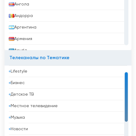
Ангола
Андорра
Аргентина
Армения
Аруба
Телеканалы по Тематике
Афганистан
Lifestyle
Бангладеш
Бизнес
Барбадос
Детское ТВ
Бахрейн
Местное телевидение
Беларусь
Музыка
Белиз
Новости
Бельгия