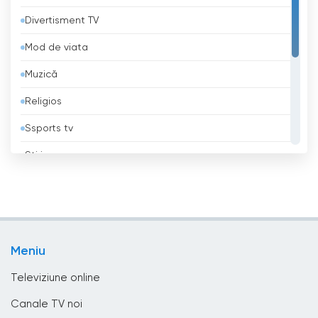
Divertisment TV
Bangladesh
Mod de viata
Barbados
Muzică
Belgia
Religios
Belize
Ssports tv
Benin
Știri
Bhutan
TV educațional
Bielorusia
TV local
Bolivia
Tv politic
Bosnia și Herțegovina
Meniu
TV Publică
Brazilia
Televiziune online
Brunei
Canale TV noi