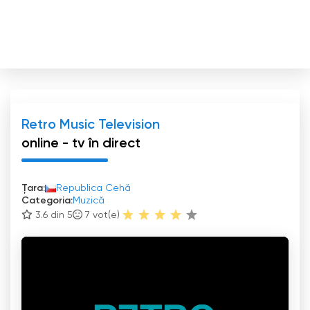
Retro Music Television
online - tv în direct
Țara:
Republica Cehă
Categoria:
Muzică
3.6 din 5
7
vot(e)