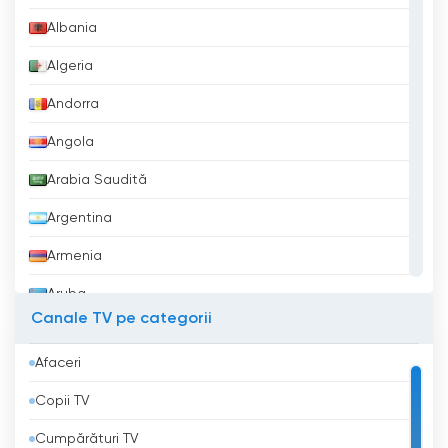
hituri și informații muzicale de excepție.
Albania
Algeria
Retro Music Television TV în direct
Online
Andorra
Angola
Arabia Saudită
Argentina
Armenia
Aruba
Canale TV pe categorii
Australia
Afaceri
Austria
Copii TV
Azerbaidjan
Cumpărături TV
Bahrein