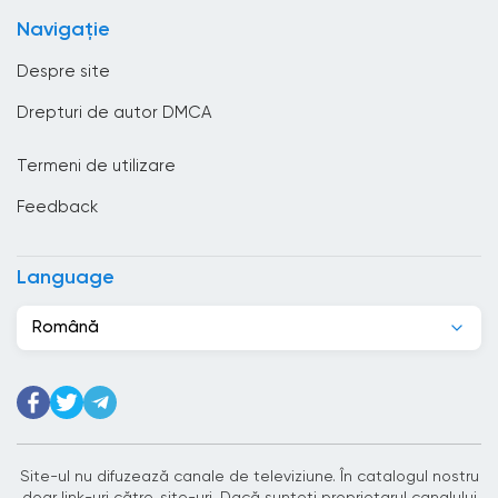
Bulgaria
Navigație
Cambodgia
Despre site
Camerun
Drepturi de autor DMCA
Canada
Termeni de utilizare
Capul Verde
Feedback
Chile
China
Language
Ciad
Română
Cipru
Coasta de Fildeș
Columbia
Congo
Site-ul nu difuzează canale de televiziune. În catalogul nostru
doar link-uri către. site-uri. Dacă sunteți proprietarul canalului