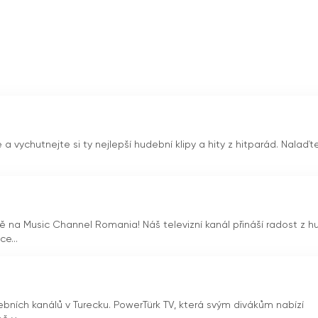
ovníky hudby, kteří se rádi vracejí ke klasickým hitům a chtějí 
še stanice nabízí nejen nejlepší hity, ale také vzpomínky na
tou od šedesátých let až do začátku nového tisíciletí.
ědět se více o interpretech, neváhejte si naladit Retro Musi
sli nekonečnou řadu skvělých hitů a hudebních informací.
ání live
e a vychutnejte si ty nejlepší hudební klipy a hity z hitparád. Nalaďte
ivě na Music Channel Romania! Náš televizní kanál přináší radost z 
e...
ebních kanálů v Turecku. PowerTürk TV, která svým divákům nabízí