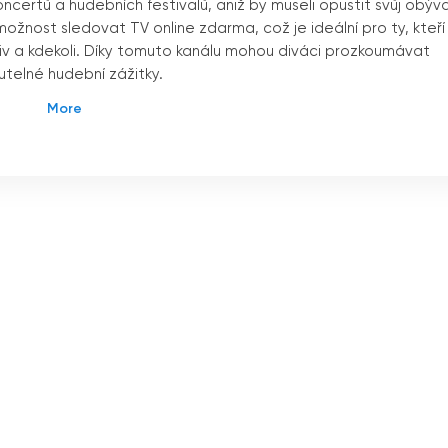
ncertů a hudebních festivalů, aniž by museli opustit svůj obýv
možnost sledovat TV online zdarma, což je ideální pro ty, kteří
liv a kdekoli. Díky tomuto kanálu mohou diváci prozkoumávat
telné hudební zážitky.
měřuje na nejlepší hity a hudební informace od šedesátých let d
nepřetržitý proud skvělé hudby
"
, což znamená, že vám kanál
ích zážitků.
anál, který se snaží přinést divákům ty nejlepší hity a hudební
u nového tisíciletí. Naše stanice je jedinečná tím, že jako
zi formáty 4:3 a 16:9 k zobrazení souvisejících informací o
ete užívat skvělé hudby, ale také se můžete dozvědět
ášíme životopis interpreta, další zajímavosti, obal alba a
dnout a poznat více o hudebnících, které posloucháte.
, že si můžete
"
naladit
"
Retro Music TV kdykoliv a kdekoli. Stačí
vělou hudbu a hudební informace, které Retro Music TV nabízí.