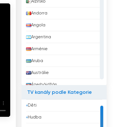
Alžírsko
Andorra
Angola
Argentina
Arménie
Aruba
Austrálie
Ázerbájdžán
TV kanály podle Kategorie
Bahrajn
Děti
Bangladéš
Hudba
Barbados