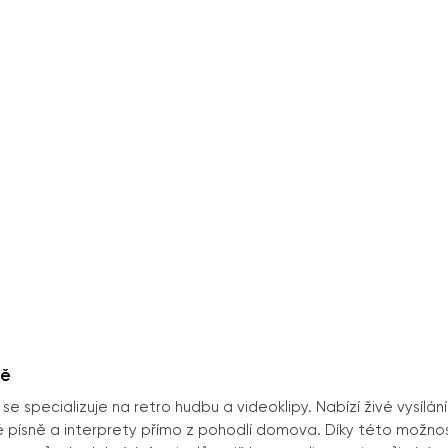
vě
ý se specializuje na retro hudbu a videoklipy. Nabízí živé vysílání
 písně a interprety přímo z pohodlí domova. Díky této možnos