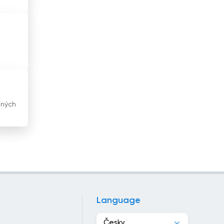
Hongkong
Indie
Indonésie
Irák
Írán
ených
Irsko
Island
Itálie
Izrael
Jamajka
Language
Japonsko
Česky