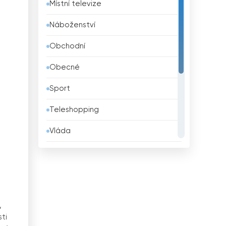
Místní televize
Belgie
Náboženství
Belize
Obchodní
Bělorusko
Obecné
Benin
Sport
Bhútán
Teleshopping
Bolívie
Vláda
Bosna a Hercegovina
Vzdělávací
Brazílie
Zábava
Brunei
Životní styl
Bulharsko
,
Zprávy
ti
Čad