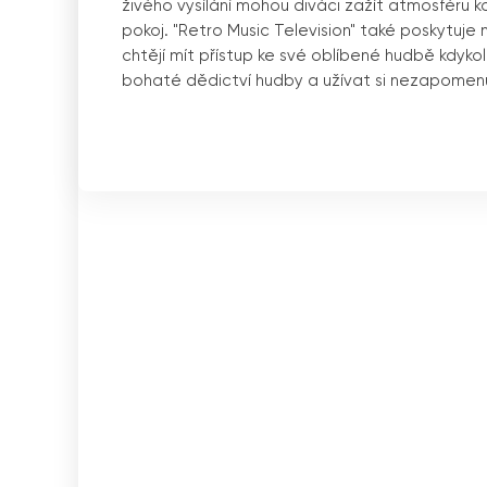
živého vysílání mohou diváci zažít atmosféru ko
pokoj. "Retro Music Television" také poskytuje 
chtějí mít přístup ke své oblíbené hudbě kdyko
bohaté dědictví hudby a užívat si nezapomenu
Retro Music TV je televizní kanál, který se za
začátku nového tisíciletí. Sloganem kanálu je
"
nabízí nekonečnou řadu skvělých písní a hudebn
Retro Music TV je oblíbený celostátní hudební k
informace z období šedesátých let až do začátk
první hudební kanál na světě využívá prostor me
aktuálně hraném interpretovi.
Když sledujete Retro Music TV, nejenže si můž
zajímavosti o interpretech. Například vám přin
diskografii. Tímto způsobem si můžete prohlé
Naše stanice je dostupná online, což znamená
mít připojení k internetu a můžete si užívat sk