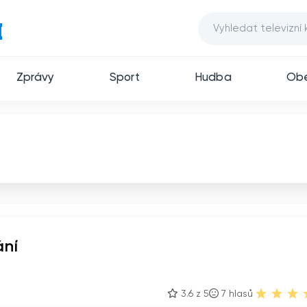
Zprávy
Sport
Hudba
Ob
ání
3.6 z 5
7
hlasů