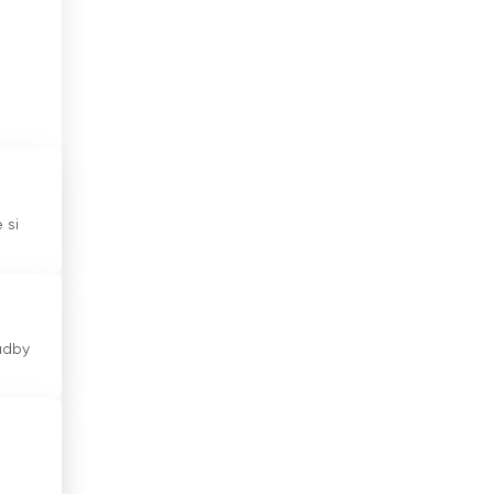
Ekvádor
se
Estonsko
Etiopie
Filipíny
c
Finsko
 si
Francie
Ghana
Gruzie
hudby
Guatemala
Haiti
Honduras