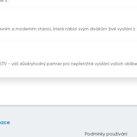
 v...
tivním a moderním stanicí, která nabízí svým divákům živé vysílání z
 DSTV - váš důvěryhodný partner pro nepřetržité vysílání vašich oblíb
gace
Podmínky používání