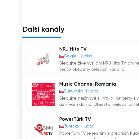
Retro Music TV je ideální volbou pro všechny mil
dozvědět více o interpretovi a jeho tvorbě. Na
minulost a hudbu, která vás provede celou ces
Další kanály
Takže pokud chcete zažít skvělou hudbu a dozv
TV online. Jsme tu pro vás, abychom vám přine
NRJ Hits TV
Belgie
Hudba
Retro Music Television Sledujte živé vysíl
Sledujte živé vysílání NRJ Hits TV onlin
tento oblíbený televizní kanál a...
Music Channel Romania
Rumunsko
Hudba
Sledujte nejžhavější hity a koncerty ž
až k vám domů. Objevte nejlepší umělc
PowerTürk TV
Turecko
Hudba
PowerTürk TV je jedním z předních hud