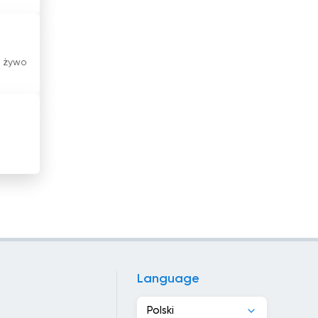
Irlandia
Islandia
a żywo
Izrael
Jamajka
Japonia
Jemen
Jordania
Kambodża
Kamerun
Language
Kanada
Polski