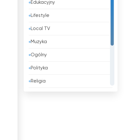
Edukacyjny
Bangladesz
Lifestyle
Barbados
Local TV
Belgia
Muzyka
Belize
Ogólny
Benin
Polityka
Bhutan
Religia
Białoruś
Rozrywka
Boliwia
Shopping
Bośnia i Hercegowina
Sport
Brazylia
Wiadomości
Brunei