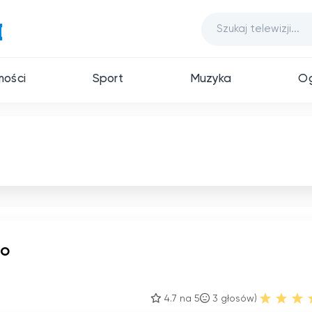
ości
Sport
Muzyka
Og
wo
4.7 na 5
3
głosów)