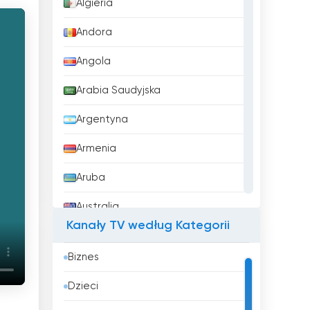
Algieria
Andora
Angola
Arabia Saudyjska
Argentyna
Armenia
Aruba
Australia
Kanały TV według Kategorii
Austria
Biznes
Azerbejdżan
Dzieci
Bahrajn