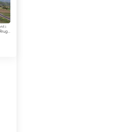
Dżibuti
i
Egipt
Ekwador
nt i
: Rruga
hë-
El Salvador
ojë
Estonia
Etiopia
ne
Filipiny
Finlandia
Francja
Ghana
ma
Grecja