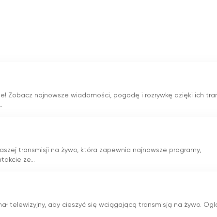
rnecie za darmo
e! Zobacz najnowsze wiadomości, pogodę i rozrywkę dzięki ich tran
.
 naszej transmisji na żywo, która zapewnia najnowsze programy,
akcie ze...
anał telewizyjny, aby cieszyć się wciągającą transmisją na żywo. Ogl