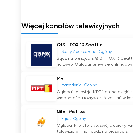
Vizion Plus TV oglądaj na żywo w inte
Więcej kanałów telewizyjnych
Q13 - FOX 13 Seattle
Stany Zjednoczone
Ogólny
Bądź na bieżąco z Q13 - FOX 13 Seattl
na żywo. Oglądaj telewizję online, aby..
MRT 1
Macedonia
Ogólny
Oglądaj telewizję MRT 1 online dzięki
wiadomości i rozrywkę. Pozostań w kont
Nile Life Live
Egipt
Ogólny
Oglądaj Nile Life Live, swój ulubiony k
telewizję online i bądź na bieżąco z...