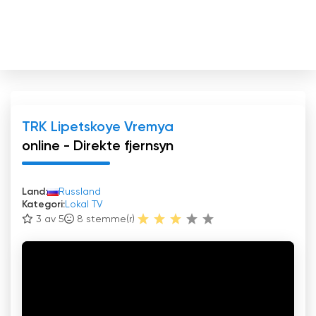
TRK Lipetskoye Vremya
online - Direkte fjernsyn
Land:
Russland
Kategori:
Lokal TV
3 av 5
8
stemme(r)