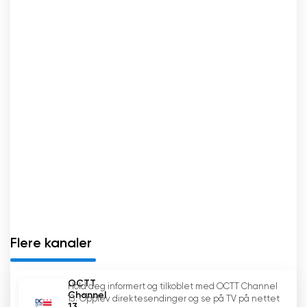
Flere kanaler
OCTT
Hold deg informert og tilkoblet med OCTT Channel
Channel
13. Opplev direktesendinger og se på TV på nettet
13