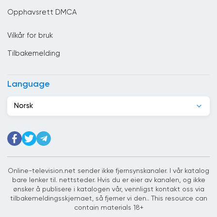
Cuba
Opphavsrett DMCA
Cypern
Vilkår for bruk
Danmark
Tilbakemelding
De forente arabiske emirater
Djibouti
Language
Dominikanske republikk
Norsk
Ecuador
Egypt
Elfenbenskysten
Estland
Online-television.net sender ikke fjernsynskanaler. I vår katalog
bare lenker til. nettsteder. Hvis du er eier av kanalen, og ikke
Etiopia
ønsker å publisere i katalogen vår, vennligst kontakt oss via
tilbakemeldingsskjemaet, så fjerner vi den.. This resource can
Filippinene
contain materials 18+