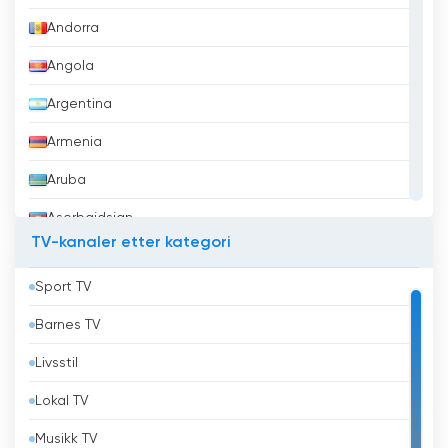
Andorra
Angola
Argentina
Armenia
Aruba
Aserbajdsjan
TV-kanaler etter kategori
Australia
Sport TV
Bahrain
Barnes TV
Bangladesh
Livsstil
Barbados
Lokal TV
Belgia
Musikk TV
Belize