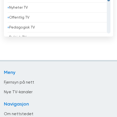
Nyheter TV
Benin
Offentlig TV
Bhutan
Pedagogisk TV
Bolivia
Politisk TV
Bosnia og Hercegovina
Religiøs
Brasil
Shopping TV
Brunei
Underholdning
Bulgaria
Meny
Virksomhet
Canada
Fjernsyn på nett
Chile
Nye TV-kanaler
Colombia
Navigasjon
Costa Rica
Om nettstedet