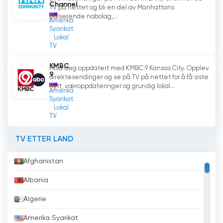
Channel
TV på nettet og bli en del av Manhattans
pulserende nabolag,...
Amerika
Syarikat
Lokal
TV
KMBC
Hold deg oppdatert med KMBC 9 Kansas City. Opplev
9
direktesendinger og se på TV på nettet for å få siste
nytt, væroppdateringer og grundig lokal...
Amerika
Syarikat
Lokal
TV
TV ETTER LAND
Afghanistan
Albania
Algerie
Amerika Syarikat