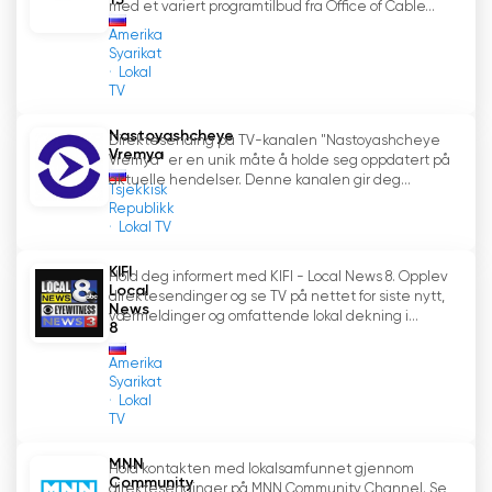
med et variert programtilbud fra Office of Cable...
Amerika
Syarikat
Lokal
TV
Nastoyashcheye
Direktesending på TV-kanalen "Nastoyashcheye
Vremya
Vremya" er en unik måte å holde seg oppdatert på
aktuelle hendelser. Denne kanalen gir deg...
Tsjekkisk
Republikk
Lokal TV
KIFI
Hold deg informert med KIFI - Local News 8. Opplev
Local
direktesendinger og se TV på nettet for siste nytt,
News
værmeldinger og omfattende lokal dekning i...
8
Amerika
Syarikat
Lokal
TV
MNN
Hold kontakten med lokalsamfunnet gjennom
Community
direktesendinger på MNN Community Channel. Se