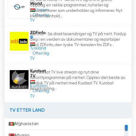
World
Oppdag en rekke programmer, nyheter og
Ungarn
dokumentarer som underholder og informerer. Nyt
Offentlig
kvalitetsinnhold...
TV
ZDFinfo
ZDFinfo - Se direktesendinger og TV på nett. Fordyp
deg i en verden av dokumentarer og reportasjer
med ZDFinfo, den tyske TV-kanalen fra ZDFs...
Tyskland
Offentlig
TV
Kurdsat
Se Kurdsat TV live stream og nyt dine
TV
favorittprogrammer på nettet. Opplev det beste av
kurdisk TV på nettet med Kurdsat TV. Kurdsat
Kurdistan
Broadcasting...
Offentlig
TV
TV ETTER LAND
Afghanistan
Albania