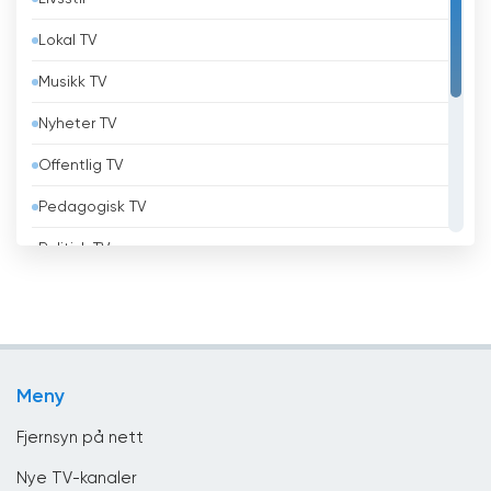
Barbados
Lokal TV
Belgia
Musikk TV
Belize
Nyheter TV
Benin
Offentlig TV
Bhutan
Pedagogisk TV
Bolivia
Politisk TV
Bosnia og Hercegovina
Religiøs
Brasil
Shopping TV
Brunei
Underholdning
Bulgaria
Meny
Virksomhet
Canada
Fjernsyn på nett
Chile
Nye TV-kanaler