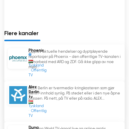
Flere kanaler
Phoenix
Opplev aktuelle hendelser og dyptpløyende
reportasjer på Phoenix - den offentlige TV-kanalen i
samarbeid med ARD og ZDF. Gå ikke glipp av noe
Tyskland
med...
Offentlig
TV
Alex
ALEX Berlin er tverrmedia-kringkasteren som gjør
Berlin
Berlin-innhold synlig. På stedet eller i den nye åpne
tv
plassen. På nett, på TV eller på radio. ALEX...
Tyskland
Offentlig
TV
Duna
Se Duna World TV-kanal live og online gratis.