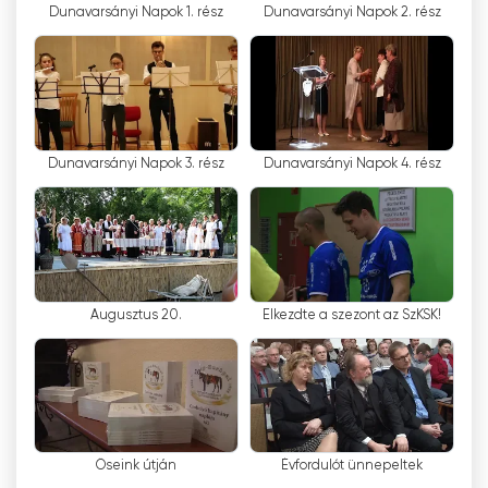
Dunavarsányi Napok 1. rész
Dunavarsányi Napok 2. rész
DunaMédia TV tilbyr seerne et bredt spekter
av innhold. Kanalen tilbyr nyheter, økonomiske
og politiske nyheter, kulturelle begivenheter,
underholdningsprogrammer og sportsdekning.
Direktesendingene gir seerne mulighet til å ta
del i de viktigste hendelsene når som helst,
Dunavarsányi Napok 3. rész
Dunavarsányi Napok 4. rész
enten det er sportsbegivenheter, konserter
eller politiske begivenheter. Å se TV på nettet
er en gratis måte for seerne å følge
favorittprogrammene sine på, hvor som helst
og når som helst.
Augusztus 20.
Elkezdte a szezont az SzKSK!
DunaMedia TV spiller en viktig rolle i
lokalsamfunnet. Kanalen fokuserer på lokale
arrangementer, kulturprogrammer og
samfunnsinitiativer.
Duna TV Se direktestrømming nå på
Őseink útján
Évfordulót ünnepeltek
nettet