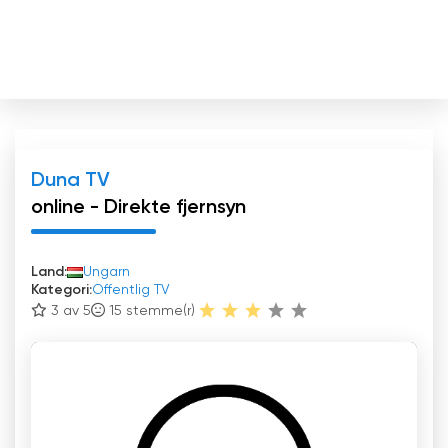
Duna TV
online - Direkte fjernsyn
Land:
Ungarn
Kategori:
Offentlig TV
3 av 5
15
stemme(r)