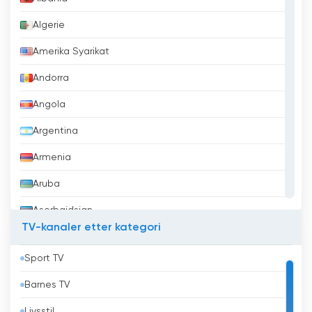
Algerie
Amerika Syarikat
Andorra
Angola
Argentina
Armenia
Aruba
Aserbajdsjan
TV-kanaler etter kategori
Australia
Sport TV
Bahrain
Barnes TV
Bangladesh
Livsstil