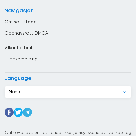
Colombia
Navigasjon
Costa Rica
Om nettstedet
Cuba
Opphavsrett DMCA
Cypern
Vilkår for bruk
Danmark
Tilbakemelding
De forente arabiske emirater
Djibouti
Language
Dominikanske republikk
Norsk
Ecuador
Egypt
Elfenbenskysten
Estland
Online-television.net sender ikke fjernsynskanaler. I vår katalog