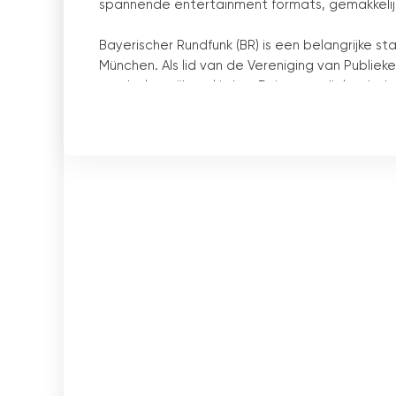
spannende entertainment formats, gemakkelijk
Bayerischer Rundfunk (BR) is een belangrijke s
München. Als lid van de Vereniging van Publie
een belangrijke rol in het Duitse medialandsch
en is een van de grootste publieke omroepen 
BR exploiteert verschillende televisiekanalen
inhoud uit het zuidelijke deel van Beieren en
informatie van de zender valt ongeveer tw
informatie, wat betekent dat de nadruk ligt op
De programmering van BR Fernsehen Süd omva
nieuwsprogramma
'
s, reportages, documentair
regionale focus houdt de kijkers op de hoogte
cultuur en entertainment. De regionale focus 
relevante onderwerpen uit het zuidelijke deel 
Met de livestream van BR Fernsehen Süd hebb
online te volgen en zo onderweg toegang te kr