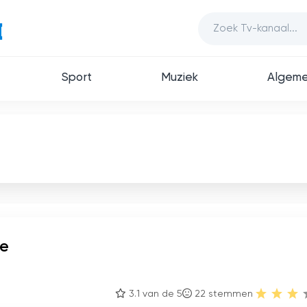
Sport
Muziek
Algem
ve
3.1 van de 5
22
stemmen