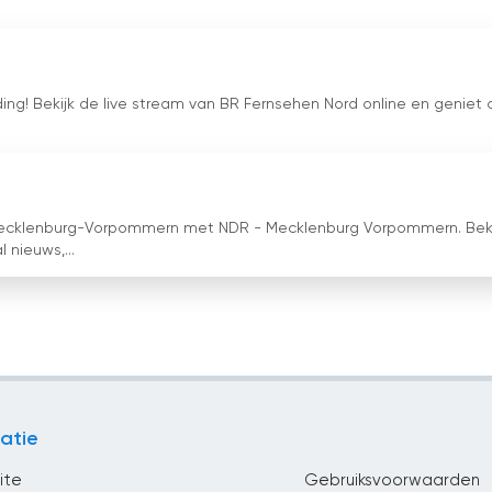
ing! Bekijk de live stream van BR Fernsehen Nord online en geniet 
 Mecklenburg-Vorpommern met NDR - Mecklenburg Vorpommern. Beki
 nieuws,...
atie
ite
Gebruiksvoorwaarden