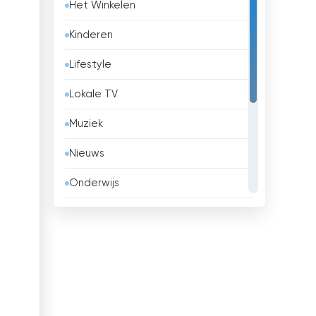
Het Winkelen
België
Kinderen
Belize
Lifestyle
Benin
Lokale TV
Bhutan
Muziek
Bolivia
Nieuws
Bosnië en Herzegovina
Onderwijs
Brazilië
Overheid
Brunei
Religie
Bulgaria
Sport
Cambodja
Vermaak
Canada