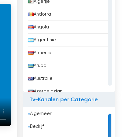
Algerije
Andorra
Angola
Argentinië
Armenië
Aruba
Australië
Azerbeidzjan
Tv-Kanalen per Categorie
Bahrein
Algemeen
Bangladesh
Bedrijf
Barbados