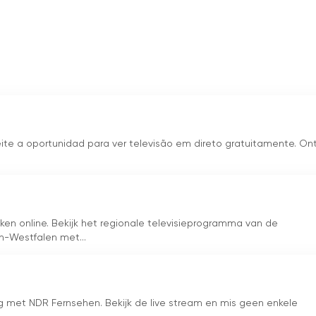
 - het brede aanbod biedt voor elk wat wils.
alistieke kwaliteit en zijn regionale referenties. Dankzij de
regio is BR een betrouwbare bron van informatie en
daarbuiten. BR Fernsehen Süd" biedt een gevarieerd program
evenementen in het zuidelijke deel van Beieren.
eite a oportunidad para ver televisão em direto gratuitamente. On
ken online. Bekijk het regionale televisieprogramma van de
n-Westfalen met...
g met NDR Fernsehen. Bekijk de live stream en mis geen enkele