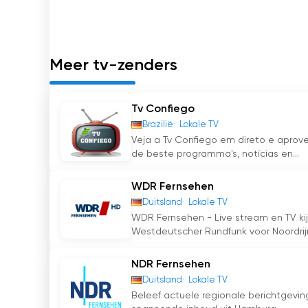
spannende reportages of onderhoudende shows
Bayerischer Rundfunk staat bekend om zijn journ
jarenlange ervaring en de aanwezigheid in de 
Meer tv-zenders
entertainment voor de mensen in Beieren en 
dat inzicht geeft in de veelzijdige cultuur en 
Tv Confiego
BR Fernsehen Süd Bekijk live streaming
Brazilië
Lokale TV
Veja a Tv Confiego em direto e aprov
de beste programma's, notícias en...
WDR Fernsehen
Duitsland
Lokale TV
WDR Fernsehen - Live stream en TV kij
Westdeutscher Rundfunk voor Noordrij
NDR Fernsehen
Duitsland
Lokale TV
Beleef actuele regionale berichtgevin