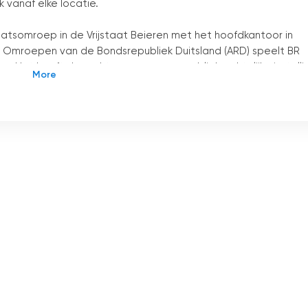
 vanaf elke locatie.
taatsomroep in de Vrijstaat Beieren met het hoofdkantoor in
ke Omroepen van de Bondsrepubliek Duitsland (ARD) speelt BR
ap. Het heeft de rechtsvorm van een publiekrechtelijke instelli
in Duitsland, na WDR, SWR en NDR.
, waaronder "BR Fernsehen Süd". Dit kanaal concentreert zich o
 biedt een breed scala aan programma
'
s aan. Volgens de eigen
eederde van de programma
'
s op BR Fernsehen in de categorie
 informatieve en journalistieke inhoud.
t een verscheidenheid aan formats, waaronder
es, culturele thema
'
s en amusementsprogramma
'
s. De
 van de laatste ontwikkelingen op het gebied van nieuws,
houdt kijkers op de hoogte van actuele gebeurtenissen en
van Beieren.
en kijkers de mogelijkheid om het programma van de zender
ijgen tot de inhoud. Of het nu gaat om het laatste nieuws,