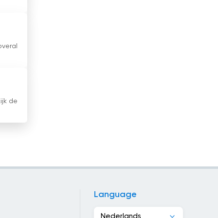
Griekenland
Guatemala
overal
Haïti
Honduras
Hong Kong
jk de
Hongarije
Ierland
IJsland
Indië
Indonesië
Language
Irak
Nederlands