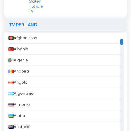
Staten
Lokale
TV
TV PER LAND
Afghanistan
Albanië
Algerije
Andorra
Angola
Argentinië
Armenië
Aruba
Australië