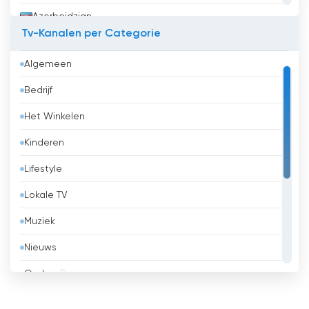
Azerbeidzjan
Tv-Kanalen per Categorie
Bahrein
Algemeen
Bangladesh
Bedrijf
Barbados
Het Winkelen
België
Kinderen
Belize
Lifestyle
Benin
Lokale TV
Bhutan
Muziek
Bolivia
Nieuws
Bosnië en Herzegovina
Onderwijs
Brazilië
Overheid
Brunei