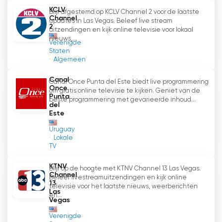
demografische groepen. Of het nu gaat om
KCLV
Blijf afgestemd op KCLV Channel 2 voor de laatste
het laatste nieuws, sportupdates,
Channel
updates in Las Vegas. Beleef live stream
entertainment of
2
uitzendingen en kijk online televisie voor lokaal
gemeenschapsevenementen, WISH-TV zorgt
nieuws,...
Verenigde
ervoor dat de inhoud relevant en boeiend blijft
Staten
Algemeen
voor de kijkers.
Canal
Canal Once Punta del Este biedt live programmering
Wish TV 8 Bekijk live streaming
Once
om gratis online televisie te kijken. Geniet van de
Punta
beste programmering met gevarieerde inhoud...
del
Este
Uruguay
Lokale
TV
KTNV
Blijf op de hoogte met KTNV Channel 13 Las Vegas.
Channel
Beleef livestreamuitzendingen en kijk online
13
televisie voor het laatste nieuws, weerberichten
Las
en...
Vegas
Verenigde