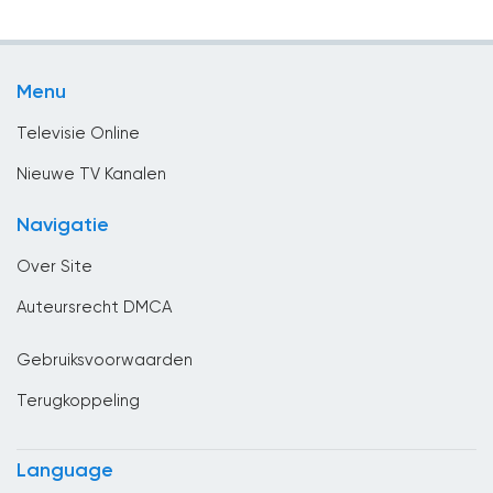
Religie
Bulgaria
Sport
Cambodja
Menu
Vermaak
Canada
Televisie Online
Chili
Nieuwe TV Kanalen
China
Navigatie
Columbia
Over Site
Congo
Auteursrecht DMCA
Costa Rica
Gebruiksvoorwaarden
Cuba
Terugkoppeling
Cyprus
Denemarken
Language