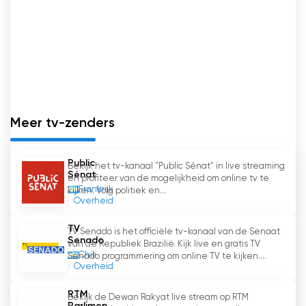
Meer tv-zenders
Public
Bekijk het tv-kanaal "Public Sénat" in live streaming
Sénat
en profiteer van de mogelijkheid om online tv te
Frankrijk
kijken. Volg politiek en...
Overheid
TV
TV Senado is het officiële tv-kanaal van de Senaat
Senado
van de Republiek Brazilië. Kijk live en gratis TV
Chili
Senado programmering om online TV te kijken....
Overheid
RTM
Bekijk de Dewan Rakyat live stream op RTM