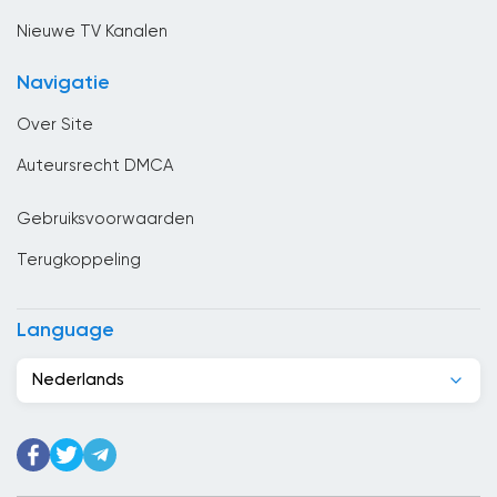
Chili
Nieuwe TV Kanalen
China
Navigatie
Columbia
Over Site
Congo
Auteursrecht DMCA
Costa Rica
Gebruiksvoorwaarden
Cuba
Terugkoppeling
Cyprus
Denemarken
Language
Djibouti
Nederlands
Dominicaanse Republiek
Duitsland
Ecuador