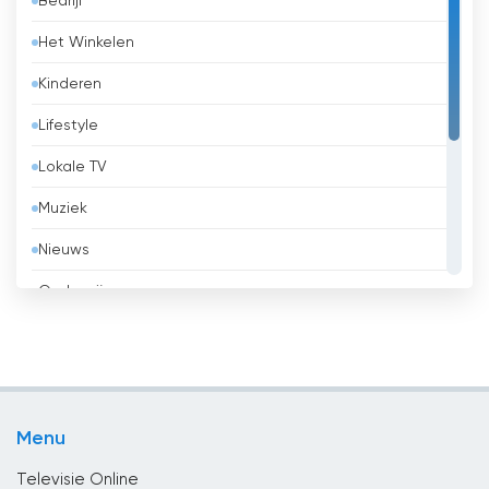
Bedrijf
Barbados
Het Winkelen
België
Kinderen
Belize
Lifestyle
Benin
Lokale TV
Bhutan
Muziek
Bolivia
Nieuws
Bosnië en Herzegovina
Onderwijs
Brazilië
Overheid
Brunei
Religie
Bulgaria
Sport
Cambodja
Menu
Vermaak
Canada
Televisie Online