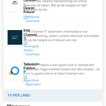
Parlimen
Parlimen, de ultieme bestemming om online
-
televisie te kijken. Blijf op de hoogte en blijf
Dewan
betrokken bij de...
Rakyat
Maleisië
Overheid
RTN
"RTN Channel 11" biedt een informatieve live
Channel
stream-ervaring, zodat u online televisie kunt kijken
11
en op de hoogte kunt blijven van de...
Verenigde
Staten
Overheid
Televisión
Televisión Pública is een gratis live tv-kanaal dat
Pública
inhoud van hoge kwaliteit biedt voor alle smaken. Je
kunt nu gratis online tv kijken! Geniet van...
Argentinië
Algemeen
TV PER LAND
Afghanistan