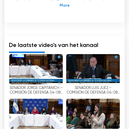
de zittingen van de Senaat van de Argentijnse
natie live uitzendt. Dit platform is een
hulpmiddel voor de verspreiding van
parlementaire activiteiten en de promotie van
democratie. Naast de zittingen biedt Senado
TV evenementen, commissies, vergaderingen,
nieuws, interviews, documentaires en specials
De laatste video's van het kanaal
met betrekking tot de Senaat.
Gebruikers kunnen de tv gratis op internet
bekijken via de officiële website van Senado
TV. Live programma's en opnames van eerdere
programma's zijn toegankelijk vanaf de site.
SENADOR JORGE CAPITANICH –
SENADOR LUIS JUEZ –
Daarnaast biedt het kanaal extra content
COMISIÓN DE DEFENSA 04-08-
COMISIÓN DE DEFENSA 04-08-
zoals informatie over Senaatszittingen, nieuws
26
26
en interviews.
Senado TV stelt gebruikers in staat om
rechtstreeks en gratis naar de parlementaire
activiteiten te kijken. Dit draagt bij aan meer