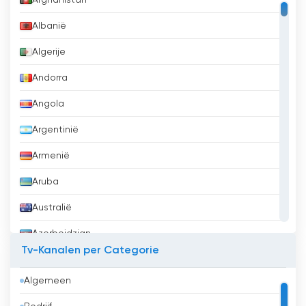
Albanië
Algerije
Andorra
Angola
Argentinië
Armenië
Aruba
Australië
Azerbeidzjan
Tv-Kanalen per Categorie
Bahrein
Algemeen
Bangladesh