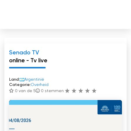
Senado TV
online - Tv live
Land:
Argentinië
Categorie:
Overheid
0 van de 5
0
stemmen