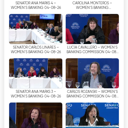
SENATOR ANA MARKS 4 –
CAROLINA MONTEROS –
transparantie in de besluitvorming doordat
WOMEN'S BANKING 04-08-26
WOMEN'S BANKING
burgers de activiteiten van hun
COMMISSION 08/26/04
vertegenwoordigers kunnen volgen.
Senado TV is een televisie- en
internettelevisiekanaal dat inhoud van hoge
kwaliteit biedt die interessant is voor het
SENATOR CARLOS LINARES –
LUCÍA CAVALLERO – WOMEN'S
publiek. Dit platform stelt gebruikers in staat
WOMEN'S BANKING 04-08-26
BANKING COMMISSION 04-08-
26
om de parlementaire activiteiten live en gratis
te volgen, wat bijdraagt aan een grotere
transparantie in de besluitvorming. Als je gratis
internettelevisie wilt kijken, is Senado TV de
beste optie.
SENATOR ANA MARKS 3 –
CARLOS ROZANSKI – WOMEN'S
WOMEN'S BANKING 04-08-26
BANKING COMMISSION 04-08-
Senado TV Bekijk live streaming
26