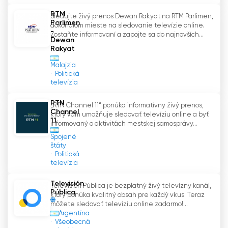
RTM
Sledujte živý prenos Dewan Rakyat na RTM Parlimen,
Parlimen
dokonalom mieste na sledovanie televízie online.
-
Zostaňte informovaní a zapojte sa do najnovších...
Dewan
Rakyat
Malajzia
Politická
televízia
RTN
„RTN Channel 11“ ponúka informatívny živý prenos,
Channel
ktorý vám umožňuje sledovať televíziu online a byť
11
informovaný o aktivitách mestskej samosprávy...
Spojené
štáty
Politická
televízia
Televisión
Televisión Pública je bezplatný živý televízny kanál,
Pública
ktorý ponúka kvalitný obsah pre každý vkus. Teraz
môžete sledovať televíziu online zadarmo!...
Argentína
Všeobecná