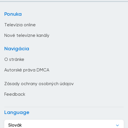
Zábavná televízia
Bulharsko
Ponuka
Životný štýl
Čad
Televízia online
Česká republika
Nové televízne kanály
Chorvátsko
Navigácia
Čierna Hora
O stránke
Čile
Autorské práva DMCA
Čína
Zásady ochrany osobných údajov
Cyprus
Feedback
Dánsko
Dominikánska republika
Language
Džibutsko
Slovák