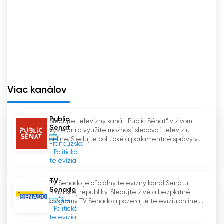
Viac kanálov
Public
Sledujte televízny kanál „Public Sénat“ v živom
Sénat
vysielaní a využite možnosť sledovať televíziu
online. Sledujte politické a parlamentné správy v...
Francúzsko
Politická
televízia
TV
TV Senado je oficiálny televízny kanál Senátu
Senado
Brazílskej republiky. Sledujte živé a bezplatné
Čile
programy TV Senado a pozerajte televíziu online....
Politická
televízia