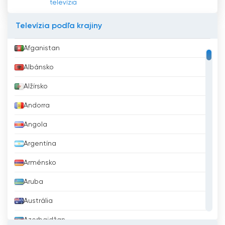
televízia
Televízia podľa krajiny
Afganistan
Albánsko
Alžírsko
Andorra
Angola
Argentína
Arménsko
Aruba
Austrália
Azerbajdžan