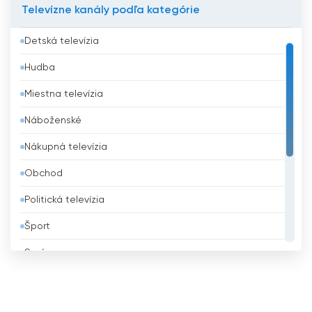
Televízne kanály podľa kategórie
Bahrajn
Detská televízia
Bangladéš
Hudba
Barbados
Miestna televízia
Belgicko
Náboženské
Belize
Nákupná televízia
Benin
Obchod
Bhután
Politická televízia
Bielorusko
Šport
Bolívia
Správy
Bosna a Hercegovina
Všeobecná televízia
Brazília
Vzdelávacie
Brunej