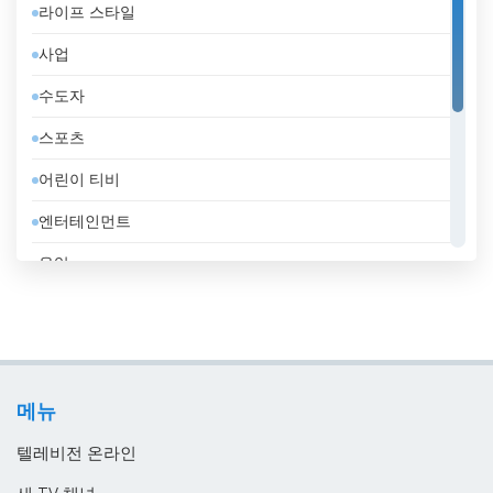
라이프 스타일
도미니카 공화국
사업
독일
수도자
라트비아
스포츠
러시아
어린이 티비
레바논
엔터테인먼트
루마니아
음악
룩셈부르크
일반
리비아
정부
리투아니아
지역 텔레비전
마케도니아 공화국
메뉴
홈쇼핑
말레이시아
텔레비전 온라인
멕시코