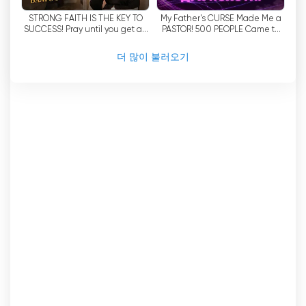
STRONG FAITH IS THE KEY TO
My Father's CURSE Made Me a
SUCCESS! Pray until you get an
PASTOR! 500 PEOPLE Came to
answer! "Jesus is the Healer!"
My FIRST SERVICE! "It's
Supernatural!
더 많이 불러오기