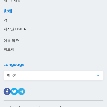
새 TV 채널
모로코
항해
모리셔스
약
모리타니
저작권 DMCA
모잠비크
이용 약관
몬테네그로
피드백
몰디브
몰르 더바
Language
몰타
한국어
미국
미얀마
바레인
바베이도스