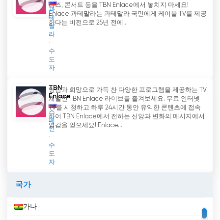
리즈, 콘서트 등을 TBN Enlace에서 놓치지 마세요!
과
Enlace 과테말라는 과테말라 국민에게 케이블 TV를 제공
테
한다는 비전으로 25년 전에...
말
라
수
도
자
TBN
영감과 희망으로 가득 찬 다양한 프로그램을 제공하는 TV
Enlace
채널인 TBN Enlace 라이브를 즐겨보세요. 무료 인터넷
TV를 시청하고 하루 24시간 동안 유익한 콘텐츠에 접속
스
하여 TBN Enlace에서 전하는 신앙과 변화의 메시지에서
페
영감을 얻으세요! Enlace...
인
수
도
자
국가
가나