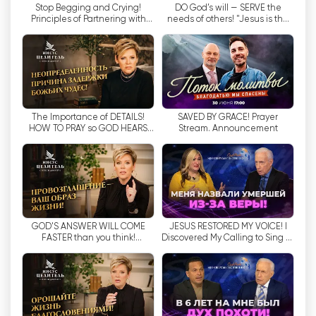
Stop Begging and Crying!
DO God’s will — SERVE the
요즘 같은 시대에 특히 중요합니다.
Principles of Partnering with
needs of others! "Jesus is the
God! "Jesus is the Healer!"
Healer!"
TBN TV 채널은 시청자와 소통하고 쌍방향 커뮤니케
이션을 발전시키는 데 적극적으로 참여하고 있습니
다. 시청자가 실시간으로 질문하고 발표자 및 전문가
로부터 답변을 받을 수 있는 기회를 제공합니다. 또
한 TBN은 시청자와의 상호 작용을 유지하기 위해 다
The Importance of DETAILS!
SAVED BY GRACE! Prayer
양한 콘테스트와 프로모션을 개최합니다.
HOW TO PRAY so GOD HEARS
Stream. Announcement
YOU? "Jesus is the Healer!"
TBN은 단순한 TV 채널이 아니라 영성, 사랑, 지원의
전 세계입니다. 사람들이 내면의 평화를 찾고 가족과
사회에서 조화로운 관계를 구축하는 방법을 배우도
록 돕기 위해 고안되었습니다. 사명과 시청자와의 열
린 소통 덕분에 TBN은 계속해서 많은 사람들의 영적
GOD'S ANSWER WILL COME
JESUS RESTORED MY VOICE! I
FASTER than you think!
Discovered My Calling to Sing at
발전에 큰 영향을 미치는 선도적인 기독교 텔레비전
ACCELERATE the manifestation
Eight Years Old! "It's
채널 중 하나입니다.
of miracles! "Jesus is...
Supernatural!"
Channel TBN 실시간 무료보기