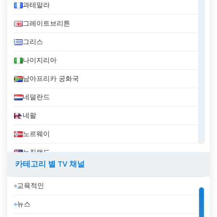
과테말라
그레이트브리튼
그리스
나이지리아
남아프리카 공화국
네덜란드
네팔
노르웨이
뉴질랜드
카테고리 별 TV 채널
니카라과
교육적인
대한민국
뉴스
덴마크