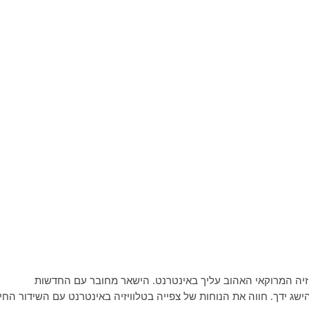
T ותיהנה מערוץ הטלוויזיה המרוקאי האהוב עליך באינטרנט. הישאר מחובר עם החדשות
וכניות והבידור של Tele Maroc ממש בהישג ידך. חווה את הנוחות של צפייה בטלוויזיה באינטרנט עם השידור החי