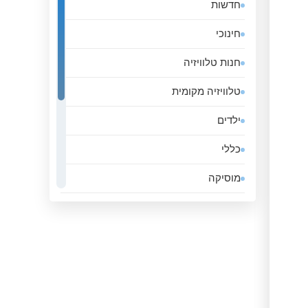
חדשות
אלג&#039;יריה
חינוכי
אנגולה
חנות טלוויזיה
אנדורה
טלוויזיה מקומית
אסטוניה
ילדים
אפגניסטן
כללי
אקוודור
מוסיקה
ארגנטינה
ממשלה
ארובה
סגנון חיים
ארמניה
ספורט
ארצות הברית
עסקים
אתיופיה