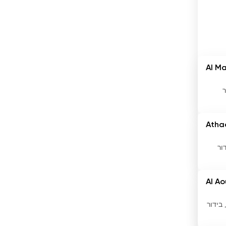
ברבדוס
ברוניי
ות
ברזיל
ג&#039;יבוטי
Al M
ת
ג&#039;מייקה
ר
גאורגיה
Atha
גאנה
דור
גואטמלה
גרמניה
Al Ao
דנמרק
, בידור
דרום אפריקה