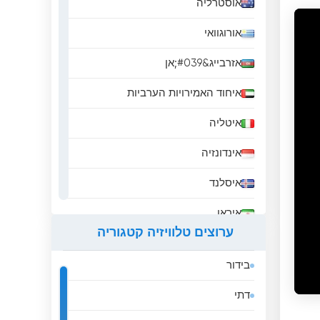
אוסטרליה
אורוגוואי
אזרבייג&#039;אן
איחוד האמירויות הערביות
איטליה
אינדונזיה
איסלנד
איראן
ערוצים טלוויזיה קטגוריה
אירלנד
בידור
אל סלבדור
דתי
אלבניה