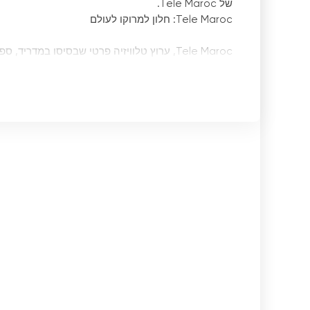
של Tele Maroc.
Tele Maroc: חלון למרוקו לעולם
Tele Maroc, ערוץ טלוויזיה פרטי שבסיסו במדר
הצוות המסור שלו המונה למעלה מארבעים עיתונאים וט
אובייקטיביים ומקצועי
בחו"ל, להציע להם מרחב משמעותי ברשת שלה.
אחת 
בעולם. טכנולוגיית הסטרימינג בשידור חי זו אפשרה ל
רתמה בהצלחה את הטכנולוגיה הזו כדי להגיע לקהל רחב
מערכת הערוץ של ערוץ oc
צופיה. מעלוני חדשות המכסים עניינים מקומיים, לאומי
טל מרוק לא משאיר אבן על כנה. על ידי פנייה לכל חלק
עבור הקהילה המרוקאית המתגוררת בחו"ל, טל מרוק מ
Maroc מציעה הצצה לתרבות, מסורות ואקטואליה של מרוקו, ומאפשרת לפזורה להישאר מחוברת ומעודכנת.