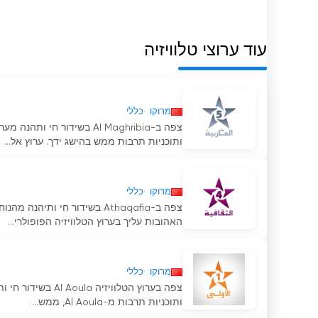
העיתונאים והטכנאים של הערוץ פועל ללא לאות על מנת 
עוד ערוצי טלוויזיה
זו לאיכות זיכתה את Tele Maroc במוניטין של מקור מידע אמין ואמין.
לסיכום, Tele Maroc ביססה את עצמה כער
סטרימינג בשידור חי והצעת אפשרות לצפות בטלוויזיה ב
מרוקו
כללי
המ
צפה ב-Al Maghribia בשידור
ותוכניות תרבות ממש בהישג ידך. ערוץ אל...
החדשות והאירועים האחרונים.
Tele Maroc צפה בסטרימינג בשידור חי באינטרנט
מרוקו
כללי
צפה ב-Athaqafia בשידור חי ו
האהובות עליך בערוץ הטלוויזיה הפופולרי...
מרוקו
כללי
צפה בערוץ הטלווי
ותוכניות תרבות מ-Al Aoula, ממש...