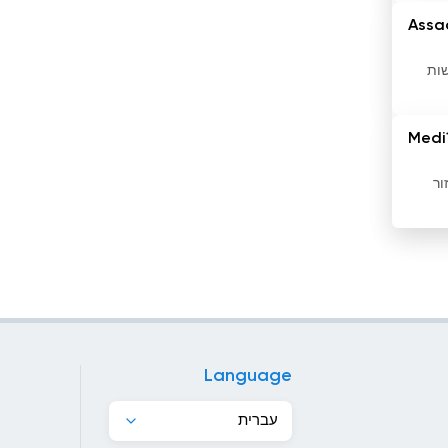
האיטי
Assa
הודו
שות
הולנד
Medi
הונג קונג
זור
הונגריה
הונדורס
המלדיביים
הממלכה המאוחדת
הרפובליקה הדומיניקנית
Language
הרפובליקה של קונגו
עברית
וייטנאם