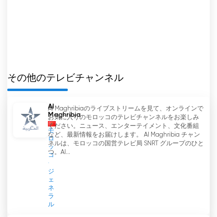
オンラインで視聴できるようになったことで、人々
がメディアを消費する方法は大きく変わりました
が、Tele Marocはこの技術をうまく利用して、よ
り多くの視聴者にリーチしています。
Tele Marocチャンネルの編集委員会は、視聴者の
関心とニーズに応える多様な番組のキュレーション
その他のテレビチャンネル
に細心の注意を払っています。地元、国内、国際情
勢を扱うニュース速報から、モロッコの豊かな遺産
Al
Al Maghribiaのライブストリームを見て、オンラインで
を紹介する文化番組まで、Tele Marocは手を抜か
Maghribia
お気に入りのモロッコのテレビチャンネルをお楽しみ
ない。モロッコ社会のあらゆる層を取り上げること
ください。ニュース、エンターテイメント、文化番組
モ
で、このチャンネルは適切かつ包括的な存在であり
など、最新情報をお届けします。 Al Maghribia チャン
ロ
続けている。
ネルは、モロッコの国営テレビ局 SNRT グループのひと
ッ
つ。Al...
コ
海外に住むモロッコ人コミュニティのために、
ジ
Tele Marocはそのネットワークに重要なスペース
ェ
を割いている。この姿勢は、世界のさまざまな地域
ネ
ラ
に住むモロッコ人同士の橋渡しに役立つだけでな
ル
く、祖国への帰属意識とつながりをもたらしてい