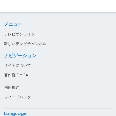
イスラエル
政略
イタリア
教育
イラク
メニュー
音楽
イラン
テレビオンライン
インド
新しいテレビチャンネル
インドネシア
ナビゲーション
ウズベキスタン
サイトについて
ウルグアイ
著作権 DMCA
エジプト
利用規約
エストニア
フィードバック
エチオピア
エルサルバドル
Language