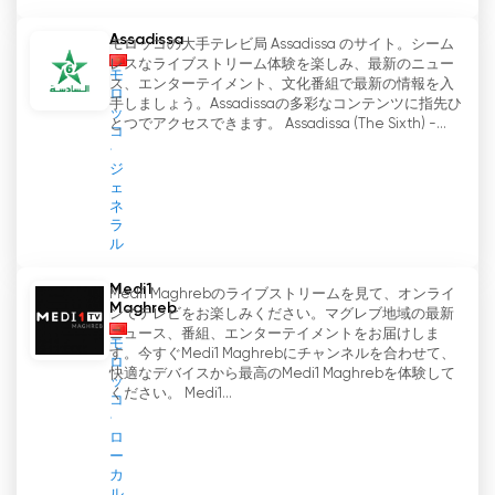
ロフェッショナリズムを追求するTele Marocは、
Assadissa
モロッコの大手テレビ局 Assadissa のサイト。シーム
モロッコの人々と祖国を結びつけ、最新のニュース
レスなライブストリーム体験を楽しみ、最新のニュー
や出来事を伝える上で重要な役割を果たし続けてい
モ
ス、エンターテイメント、文化番組で最新の情報を入
ロ
る。
手しましょう。Assadissaの多彩なコンテンツに指先ひ
ッ
とつでアクセスできます。 Assadissa (The Sixth) -...
コ
Tele Maroc ライブ TV ストリーミングを
ジ
見る
ェ
ネ
ラ
ル
Medi1
Medi1 Maghrebのライブストリームを見て、オンライ
Maghreb
ンでテレビをお楽しみください。マグレブ地域の最新
ニュース、番組、エンターテイメントをお届けしま
モ
す。今すぐMedi1 Maghrebにチャンネルを合わせて、
ロ
快適なデバイスから最高のMedi1 Maghrebを体験して
ッ
ください。 Medi1...
コ
ロ
ー
カ
ル