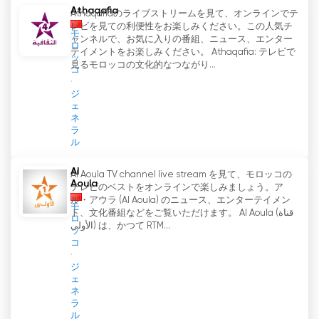
る。Tele Marocはその番組を通じて、モロッコの
Athaqafia
Athaqafiaのライブストリームを見て、オンラインでテ
文化、伝統、時事問題を垣間見ることができ、ディ
レビを見ての利便性をお楽しみください。この人気チ
モ
アスポラ（ディアスポラの人々）が常につながりを
ャンネルで、お気に入りの番組、ニュース、エンター
ロ
テイメントをお楽しみください。 Athaqafia: テレビで
保ち、情報を得ることができるようにしている。
ッ
見るモロッコの文化的なつながり...
コ
正確さ、客観性、プロフェッショナリズム、細部に
ジ
わたる大胆さへのこだわりが、Tele Marocを競合
ェ
ネ
他社と一線を画しています。このチャンネルのジャ
ラ
ーナリストと技術者のチームは、すべての番組とニ
ル
ュース速報が最高の正確さと完全性をもって提供さ
れるよう、たゆまぬ努力を続けています。こうした
Al
Al Aoula TV channel live stream を見て、モロッコの
Aoula
品質へのこだわりにより、Tele Marocは信頼でき
テレビのベストをオンラインで楽しみましょう。ア
ル・アウラ (Al Aoula) のニュース、エンターテイメン
る情報源として高い評価を得ています。
モ
ト、文化番組などをご覧いただけます。 Al Aoula (قناة
ロ
الأولى) は、かつて RTM...
ッ
結論として、Tele Marocはモロッコへの窓を世界
コ
に提供する民放のトップチャンネルとしての地位を
確立した。ライブストリーム技術を活用し、オンラ
ジ
ェ
インでテレビを視聴できる機能を提供することで、
ネ
同チャンネルは国内外のモロッコ人にリーチするこ
ラ
ル
とに成功している。多様な番組を持ち、正確さとプ