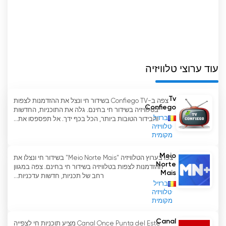
המוקדשות למיעוטים כתוביות ברומנית. הדבר מקל על
דיאלוג והבנה בין הקהילות השונות באזור, ובכך מעודד
סובלנות וכבוד הדדי.
אחד היתרונות שמציעה TVR Târgu Mureș הוא שניתן
לצפות בתוכניות בשידור חי. המשמעות היא שהצופים
עוד ערוצי טלוויזיה
יכולים להתעדכן בחדשות ובאירועים האחרונים באזור
שלהם, ללא קשר לשפה שהם מדברים. באמצעות
Tv
צפה ב-Confiego TV בשידור חי ונצל את ההזדמנות לצפות
שידורים חיים, TVR Târgu Mureș מביאה מידע, בידור
Confiego
בטלוויזיה בשידור חי בחינם. גלה את התוכניות, החדשות
וחיבור לקהילה המקומית אל בתי הצופים.
ברזיל
והבידור הטובות ביותר, הכל בכף ידך. אל תפספסו את...
טלוויזיה
מקומית
כדי להקל על הגישה לתוכן TVR Târgu Mureș, לצופים
יש אפשרות לצפות בערוץ בשידור חי בפלטפורמת TVR
Meio
צפו בערוץ הטלוויזיה "Meio Norte Mais" בשידור חי ונצלו את
Live. שירות מקוון זה מאפשר צפייה בתוכניות האהובות
Norte
ההזדמנות לצפות בטלוויזיה בשידור חי בחינם. צפה במגוון
עליך מכל מכשיר המחובר לאינטרנט, ומציע גמישות
Mais
רחב של תכניות, חדשות עדכניות...
ונוחות.
ברזיל
טלוויזיה
מקומית
Canal
Canal Once Punta del Este מציע תוכניות חי לצפייה