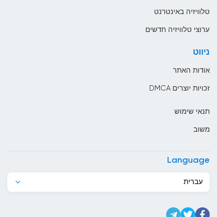
עסקים
אתיופיה
טלוויזיה באינטרנט
בהוטן
ערוצי טלוויזיה חדשים
בולגריה
ניווט
בוליביה
אודות האתר
בוסניה והרצגובינה
זכויות יוצרים DMCA
בחריין
תנאי שימוש
בלארוס
משוב
בלגיה
בליז
Language
בנגלדש
עברית
בנין
ברבדוס