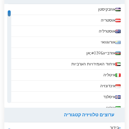
אוזבקיסטן
אוסטריה
אוסטרליה
אורוגוואי
אזרבייג&#039;אן
איחוד האמירויות הערביות
איטליה
אינדונזיה
איסלנד
איראן
ערוצים טלוויזיה קטגוריה
אירלנד
בידור