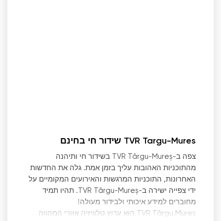
TVR Targu-Mures שידור חי בחינם
צפה ב-TVR Târgu-Mureș בשידור חי ותיהנה
מהתוכניות האהובות עליך בזמן אמת. גלה את החדשות
האחרונות, התוכניות המרגשות והאירועים המקומיים על
ידי צפייה ישירה ב-TVR Târgu-Mureș. תהיו תמיד
מחוברים למידע איכותי ולבידור מעולה!
TVR Târgu Mureș הוא ערוץ טלוויזיה אזורי המהווה