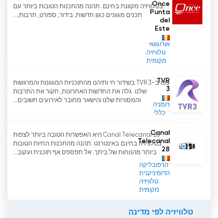
Once
TVR Targu-Mures צפה בסטרימינג בשידור
בטלוויזיה מקוונת בחינם. תהנה מהתכנות הטובות ביותר עם
Punta
תכנים מגוונים כגון חדשות, בידור, ספורט, תרבות,...
חי באינטרנט
del
Este
אורוגוואי
טלוויזיה
מקומית
TVR
צפו ב-TVR 3 בשידור חי ותיהנו מהתוכניות המגוונות והמרגשות
3
שלנו. גלה את החדשות האחרונות, חקור את התרבות
והמסורות שלנו והישאר מחובר לאירועים חשובים...
רומניה
כללי
Canal
Canal Telecanal 28 היא האפשרות הטובה ביותר לצפות
Telecanal
בטלוויזיה בחינם באינטרנט. תהנה מהתכנות החיות הטובות
28
ביותר מהנוחות של ביתך. אל תפספס אף תוכנית ועקוב...
הרפובליקה
הדומיניקנית
טלוויזיה
מקומית
טלוויזיה לפי מדינה