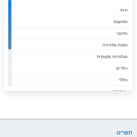
אל סלבדור
דתי
אלבניה
חדשות
אלג&#039;יריה
חינוכי
אנגולה
חנות טלוויזיה
אנדורה
טלוויזיה מקומית
אסטוניה
ילדים
אפגניסטן
כללי
אקוודור
מוסיקה
ארגנטינה
ממשלה
ארובה
סגנון חיים
ארמניה
ספורט
ארצות הברית
תפריט