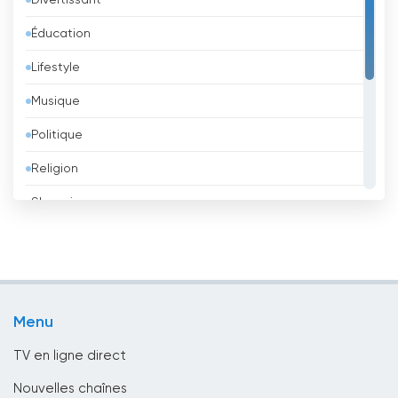
Divertissant
Azerbaïdjan
Éducation
Bahreïn
Lifestyle
Bangladesh
Musique
Barbade
Politique
Belgique
Religion
Belize
Shopping
Bénin
Sport
Bhoutan
Télévision pour enfants
Biélorussie
TV locale
Bolivie
Menu
TV Publique
Bosnie-Herzégovine
TV en ligne direct
Bresil
Nouvelles chaînes