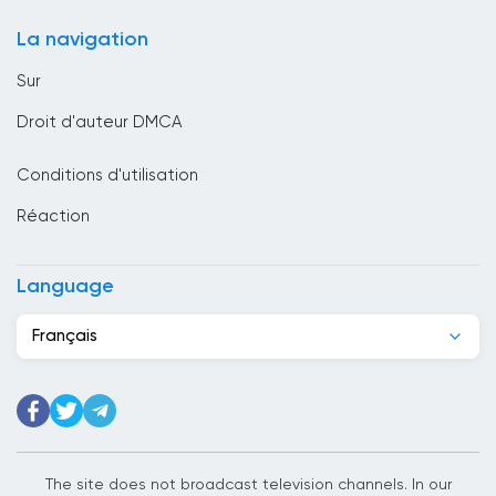
Brunei Darussalam
La navigation
Bulgarie
Sur
Cambodge
Droit d'auteur DMCA
Cameroun
Conditions d'utilisation
Canada
Réaction
Cap-Vert
Chili
Language
Chine
Français
Chypre
Colombie
Corée du Sud
Costa Rica
The site does not broadcast television channels. In our