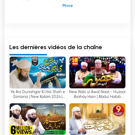
enrichissant.
Chaîne Madani : Un phare pour l
'
éducation et
l
'
orientation sociale
Dans un monde où les chaînes de télévision
sont souvent associées à des divertissements
abrutissants, Madani Channel se distingue
Les dernières vidéos de la chaîne
comme une plateforme unique qui fournit des
conseils éducatifs et sociaux aux gens du
monde entier. Fondée à Karachi, au Pakistan, en
2008, cette chaîne a rapidement gagné en
popularité et est devenue une source fiable
d
'
informations et d
'
éclaircissements pour des
Ye Arz Gunahgar Ki Hai Shah e
New Rabi ul Awal Naat - Huzoor
millions de téléspectateurs.
Zamana | New Kalam 2024 |
Arahay Hain | Abdul Habib
Alhaj Mehmood Attari | Naat
Attari, Asif Attari & Arif Attari
L
'
une des principales caractéristiques de
Production
Madani Channel est sa capacité à toucher un
public diversifié en diffusant des programmes
dans plusieurs langues, dont l
'
anglais, l
'
ourdou
et d
'
autres langues régionales. Ce caractère