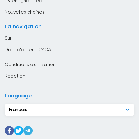
TV en ligne direct
Bresil
Nouvelles chaînes
Brunei Darussalam
La navigation
Bulgarie
Sur
Cambodge
Droit d'auteur DMCA
Cameroun
Conditions d'utilisation
Canada
Réaction
Cap-Vert
Chili
Language
Chine
Français
Chypre
Colombie
Corée du Sud