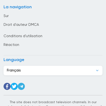
Brunei Darussalam
La navigation
Bulgarie
Sur
Cambodge
Droit d'auteur DMCA
Cameroun
Conditions d'utilisation
Canada
Réaction
Cap-Vert
Chili
Language
Chine
Français
Chypre
Colombie
Corée du Sud
Costa Rica
The site does not broadcast television channels. In our