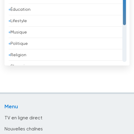
Azerbaïdjan
Éducation
Bahreïn
Lifestyle
Bangladesh
Musique
Barbade
Politique
Belgique
Religion
Belize
Shopping
Bénin
Sport
Bhoutan
Télévision pour enfants
Biélorussie
TV locale
Bolivie
Menu
TV Publique
Bosnie-Herzégovine
TV en ligne direct
Bresil
Nouvelles chaînes